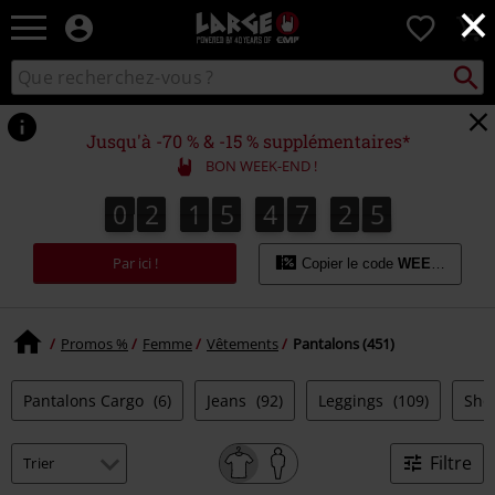
×
EMP
0
-
Merchandising
Recher
Rechercher
Musique,
sur
Gaming,
le
Films
catalogue
Jusqu'à -70 % & -15 % supplémentaires*
&
BON WEEK-END !
Séries
TV
0
2
1
5
4
7
2
4
0
2
1
5
4
7
2
3
2
2
5
3
4
-
Modes
Par ici !
alternatives
Copier le code
WEEKEND
Promos %
Femme
Vêtements
Pantalons (451)
Pantalons Cargo
(6)
Jeans
(92)
Leggings
(109)
Sho
Filtre