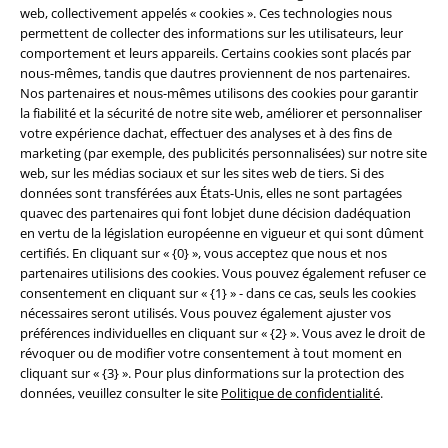
épuisée. C'est pourquoi tu devrais peut-être être rapide... surtout si tu
web, collectivement appelés « cookies ». Ces technologies nous
es tombée amoureuse d'un modèle particulier en solde.
permettent de collecter des informations sur les utilisateurs, leur
comportement et leurs appareils. Certains cookies sont placés par
Toutes les informations importantes à ce sujet peuvent également être
nous-mêmes, tandis que dautres proviennent de nos partenaires.
consultées sous Infos tailles.
Nos partenaires et nous-mêmes utilisons des cookies pour garantir
la fiabilité et la sécurité de notre site web, améliorer et personnaliser
Pantalons pour femmes en solde pour toutes les saisons
votre expérience dachat, effectuer des analyses et à des fins de
marketing (par exemple, des publicités personnalisées) sur notre site
Peut-être attendais-tu auparavant que l'automne colore les feuilles
web, sur les médias sociaux et sur les sites web de tiers. Si des
pour acheter un short ? Tu n'as pas besoin de recourir à ce genre
données sont transférées aux États-Unis, elles ne sont partagées
d'astuces d'économie dans la boutique en ligne. Car : Ici, tu trouveras
quavec des partenaires qui font lobjet dune décision dadéquation
toute l'année une multitude de réductions sur différents pantalons.
en vertu de la législation européenne en vigueur et qui sont dûment
certifiés. En cliquant sur « {0} », vous acceptez que nous et nos
Envie d'un pantalon d'été en hiver ? Peut-être veux-tu déjà te préparer
partenaires utilisions des cookies. Vous pouvez également refuser ce
un peu aux températures plus fraîches pendant la saison chaude ? Dans
consentement en cliquant sur « {1} » - dans ce cas, seuls les cookies
tous ces cas, il vaut la peine de jeter un œil aux pantalons pour femmes
nécessaires seront utilisés. Vous pouvez également ajuster vos
en solde. Tu y trouveras de superbes articles pour toutes les saisons, qui
préférences individuelles en cliquant sur « {2} ». Vous avez le droit de
non seulement ont fière allure, mais qui ont également bénéficié de
révoquer ou de modifier votre consentement à tout moment en
différentes réductions.
cliquant sur « {3} ». Pour plus dinformations sur la protection des
données, veuillez consulter le site
Politique de confidentialité
.
15%
E-Mail Newsletter