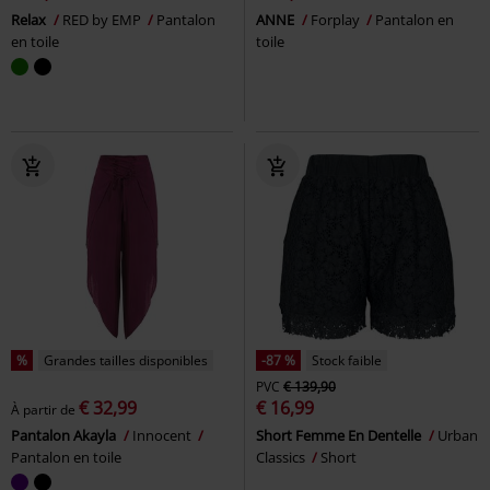
Relax
RED by EMP
Pantalon
ANNE
Forplay
Pantalon en
en toile
toile
%
Grandes tailles disponibles
-87 %
Stock faible
PVC
€ 139,90
€ 32,99
€ 16,99
À partir de
Pantalon Akayla
Innocent
Short Femme En Dentelle
Urban
Pantalon en toile
Classics
Short