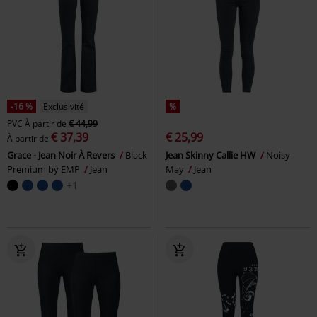
-16 %
Exclusivité
%
PVC
À partir de
€ 44,99
€ 37,39
€ 25,99
À partir de
Grace - Jean Noir À Revers
Black
Jean Skinny Callie HW
Noisy
Premium by EMP
Jean
May
Jean
+1