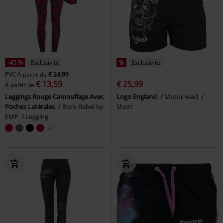
-45 %
Exclusivité
%
Exclusivité
PVC
À partir de
€ 24,99
€ 13,59
€ 25,99
À partir de
Leggings Rouge Camouflage Avec
Logo England
Motörhead
Poches Latérales
Rock Rebel by
Short
EMP
Legging
+1