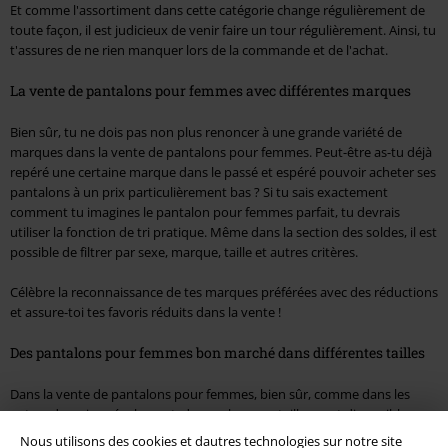
Et comme l'assortiment dans cette catégorie change régulièrement de
toute façon, il est judicieux de venir faire un tour régulièrement. Ainsi, tu
t'assures de ne rien manquer lors de la commande et de l'achat.
La vente de pantalons pour femmes avec différentes marques
Bien sûr, tu ne dois pas non plus renoncer à une grande variété de
marques dans la vente de pantalons pour femmes. Peut-être as-tu déjà
repéré une certaine marque dans le passé et espéré pouvoir acheter ses
pantalons à un prix particulièrement bas ? Si tu sais exactement
comment tu imagines le pantalon pour femmes parfait, tu devrais
utiliser la fonction de tri pratique. Même dans la section des soldes, il est
possible de filtrer par sexe, marque, taille et autres critères.
Célèbre la reconnaissance de tes marques préférées avec des réductions
et assure-toi tes favoris réduits dans la vente !
Des pantalons pour femmes bon marché dans différentes tailles
Dans la vente de pantalons pour femmes, bien sûr, comme dans les
autres domaines également, de nombreuses tailles sont disponibles.
Selon la variante qui t'intéresse, elle peut cependant être rapidement
Nous utilisons des cookies et dautres technologies sur notre site