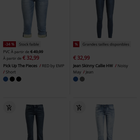
-34 %
Stock faible
%
Grandes tailles disponibles
PVC
À partir de
€ 49,99
€ 32,99
€ 32,99
À partir de
Pick Up The Pieces
RED by EMP
Jean Skinny Callie HW
Noisy
Short
May
Jean