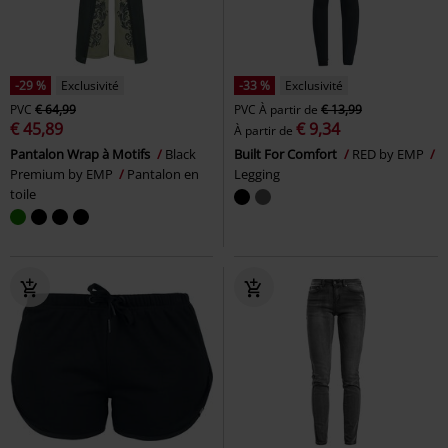
-29 %
Exclusivité
-33 %
Exclusivité
PVC
€ 64,99
PVC
À partir de
€ 13,99
€ 45,89
€ 9,34
À partir de
Pantalon Wrap à Motifs
Black
Built For Comfort
RED by EMP
Premium by EMP
Pantalon en
Legging
toile