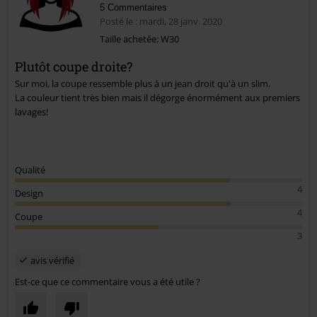
5 Commentaires
Posté le : mardi, 28 janv. 2020
Taille achetée: W30
Plutôt coupe droite?
Envoyer le commentaire
Sur moi, la coupe ressemble plus à un jean droit qu'à un slim.
La couleur tient très bien mais il dégorge énormément aux premiers
lavages!
Qualité
4
Design
4
Coupe
3
avis vérifié
Est-ce que ce commentaire vous a été utile ?