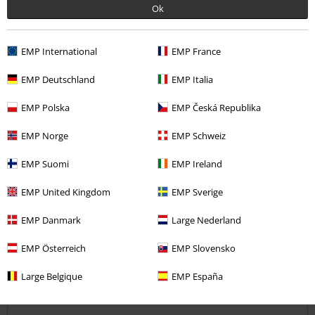
Ok
2
Coupe
2
EMP International
EMP France
avis vérifié
EMP Deutschland
EMP Italia
Est-ce que ce commentaire vous a été utile ?
EMP Polska
EMP Česká Republika
EMP Norge
EMP Schweiz
Commentaire
EMP Suomi
EMP Ireland
EMP United Kingdom
EMP Sverige
Jessica L.
EMP Danmark
Large Nederland
11 Commentaires
Posté le : mardi, 21 avr. 2020
EMP Österreich
EMP Slovensko
Beau mais...
Large Belgique
EMP España
Dommage qu’il soit plus taillé comme un regular qu’un skinny !
Envoyer le commentaire