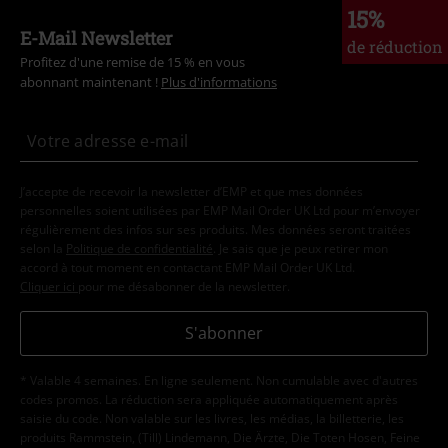
15%
E-Mail Newsletter
de réduction
Profitez d'une remise de 15 % en vous
abonnant maintenant !
Plus d'informations
J’accepte de recevoir la newsletter d’EMP et que mes données
personnelles soient utilisées par EMP Mail Order UK Ltd pour m’envoyer
régulièrement des infos sur ses produits. Mes données seront traitées
selon la
Politique de confidentialité
. Je sais que je peux retirer mon
accord à tout moment en contactant EMP Mail Order UK Ltd.
Cliquer ici
pour me désabonner de la newsletter.
S'abonner
* Valable 4 semaines. En ligne seulement. Non cumulable avec d'autres
codes promos. La réduction sera appliquée automatiquement après
saisie du code. Non valable sur les livres, les médias, la billetterie, les
produits Rammstein, (Till) Lindemann, Die Ärzte, Die Toten Hosen, Feine