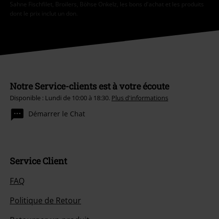
Sahne Fischfilet, Broilers, Böhse Onkelz, les bons d'achat et les produits
dont le prix inclut un don.
Notre Service-clients est à votre écoute
Disponible : Lundi de 10:00 à 18:30.
Plus d'informations
Démarrer le Chat
Service Client
FAQ
Politique de Retour