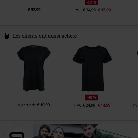
-54 %
€ 32,99
PVC
€ 34,99
€ 15,99
Les clients ont aussi acheté
-40 %
€ 10,99
À partir de
PVC
€ 24,99
€ 14,99
PV