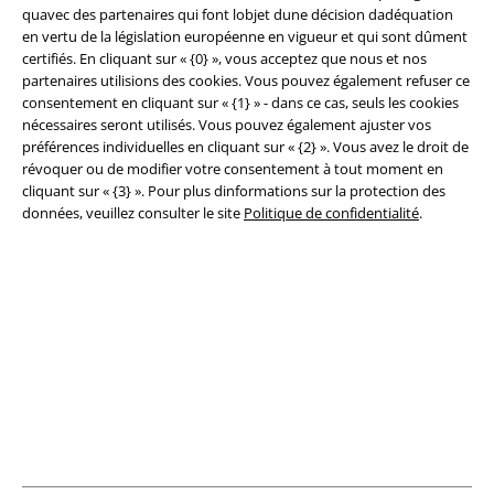
quavec des partenaires qui font lobjet dune décision dadéquation
en vertu de la législation européenne en vigueur et qui sont dûment
Légal
certifiés. En cliquant sur « {0} », vous acceptez que nous et nos
partenaires utilisions des cookies. Vous pouvez également refuser ce
Conditions générales
consentement en cliquant sur « {1} » - dans ce cas, seuls les cookies
nécessaires seront utilisés. Vous pouvez également ajuster vos
Éditeur
préférences individuelles en cliquant sur « {2} ». Vous avez le droit de
révoquer ou de modifier votre consentement à tout moment en
Clauses de confidentialité
cliquant sur « {3} ». Pour plus dinformations sur la protection des
données, veuillez consulter le site
Politique de confidentialité
.
Élimination des déchets et protection de l'environnement
Déclaration de Conformité
Informations sur l'accessibilité
Paramètres des Cookies
Période de rétractation
Tous nos prix sont T.T.C. Cependant, ils ne comprennent pas
les frais