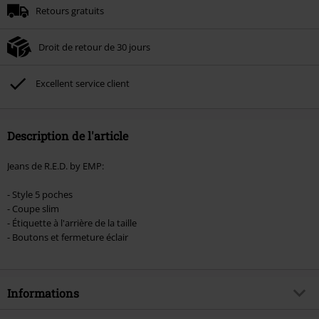
Retours gratuits
Une fois le code saisi, la réduction sera automatiquement déduite à la fin de
la commande.
Droit de retour de 30 jours
Non cumulable avec dautres promotions. Non valable sur : les livres, les
supports multimédias, les billets, Rammstein, (Till) Lindemann, Böhse Onkelz,
Broilers, Die Ärzte, Die Toten Hosen, Metality, les bons d'achat et les articles
Excellent service client
incluant un don.
Description de l'article
Jeans de R.E.D. by EMP:
- Style 5 poches
- Coupe slim
- Étiquette à l'arrière de la taille
- Boutons et fermeture éclair
Informations