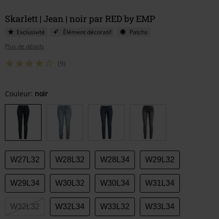
Skarlett | Jean | noir par RED by EMP
Exclusivité
Élément décoratif
Patchs
Plus de détails
(9)
Choisissez
Couleur:
noir
votre
taille
W27L32
W28L32
W28L34
W29L32
W29L34
W30L32
W30L34
W31L34
W32L32
W32L34
W33L32
W33L34