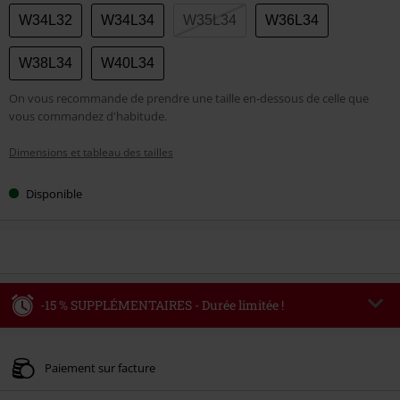
W34L32
W34L34
W35L34
W36L34
W38L34
W40L34
On vous recommande de prendre une taille en-dessous de celle que
vous commandez d'habitude.
Dimensions et tableau des tailles
Disponible
-15 % SUPPLÉMENTAIRES - Durée limitée !
Code
WEEKEND
Copier le code
Valable jusqu'au 09/08/2026
Paiement sur facture
Minimum de commande : € 49,99.