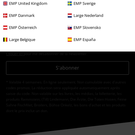
EMP United Kingdom
EMP Sverige
EMP Danmark
Large Nederland
J’accepte de recevoir la newsletter d’EMP et que mes données
EMP Österreich
EMP Slovensko
personnelles soient utilisées par EMP Mail Order UK Ltd pour m’envoyer
régulièrement des infos sur ses produits. Mes données seront traitées
Large Belgique
EMP España
selon la
Politique de confidentialité
. Je sais que je peux retirer mon
accord à tout moment en contactant EMP Mail Order UK Ltd.
Cliquer ici
pour me désabonner de la newsletter.
S'abonner
* Valable 4 semaines. En ligne seulement. Non cumulable avec d'autres
codes promos. La réduction sera appliquée automatiquement après
saisie du code. Non valable sur les livres, les médias, la billetterie, les
produits Rammstein, (Till) Lindemann, Die Ärzte, Die Toten Hosen, Feine
Sahne Fischfilet, Broilers, Böhse Onkelz, les bons d'achat et les produits
dont le prix inclut un don.