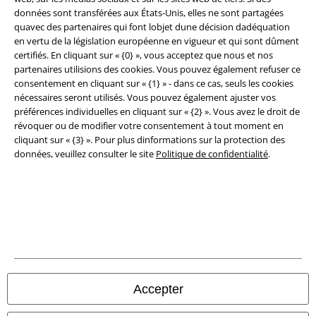
données sont transférées aux États-Unis, elles ne sont partagées
quavec des partenaires qui font lobjet dune décision dadéquation
Éditeur
en vertu de la législation européenne en vigueur et qui sont dûment
certifiés. En cliquant sur « {0} », vous acceptez que nous et nos
Clauses de confidentialité
partenaires utilisions des cookies. Vous pouvez également refuser ce
consentement en cliquant sur « {1} » - dans ce cas, seuls les cookies
Élimination des déchets et protection de l'environnement
nécessaires seront utilisés. Vous pouvez également ajuster vos
préférences individuelles en cliquant sur « {2} ». Vous avez le droit de
Déclaration de Conformité
révoquer ou de modifier votre consentement à tout moment en
cliquant sur « {3} ». Pour plus dinformations sur la protection des
données, veuillez consulter le site
Politique de confidentialité
.
Informations sur l'accessibilité
Paramètres des Cookies
Période de rétractation
Tous nos prix sont T.T.C. Cependant, ils ne comprennent pas
les frais
denvoi.
© 1986-2026 Large Popmerchandising BV
Accepter