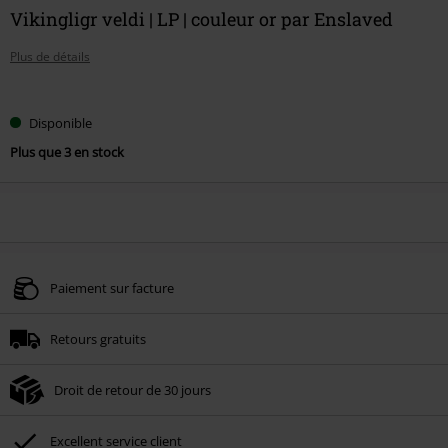
Vikingligr veldi | LP | couleur or par Enslaved
Plus de détails
Choisissez
Disponible
votre
Plus que 3 en stock
taille
Paiement sur facture
Retours gratuits
Droit de retour de 30 jours
Excellent service client