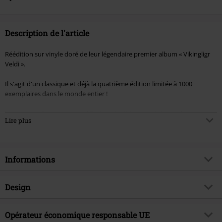
Description de l'article
Réédition sur vinyle doré de leur légendaire premier album « Vikingligr
Veldi ».
Il s'agit d'un classique et déjà la quatrième édition limitée à 1000
exemplaires dans le monde entier !
Le premier album complet d'Enslaved a été co-produit avec le
Lire plus
légendaire Pytten au célèbre studio Grieghallen à Bergen, en Norvège. Il
a été initialement publié par Deathlike Silence Productions, un label
indépendant basé à Oslo, fondé à la fin des années 80. Ce label
tristement célèbre était dirigé par Euronymous, le regretté cerveau et
Informations
guitariste des pionniers du black metal Mayhem.
Article n°.
527316
Design
Titre
Vikingligr veldi
Catégorie de produit
LP
Genre (musique)
Opérateur économique responsable UE
Black Metal