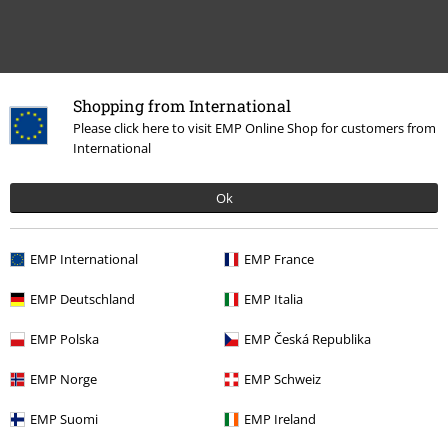
Shopping from International
Plus de catégories. Plus d'options.
Please click here to visit EMP Online Shop for customers from
International
Musique
Top Bands
Enslaved
Musique
Médias
Vinyle
Ok
Promos %
Médias
Vinyl
EMP International
EMP France
Musique
Les Styles
Black Metal
EMP Deutschland
EMP Italia
EMP Polska
EMP Česká Republika
15%
E-Mail Newsletter
EMP Norge
EMP Schweiz
de réduction
Profitez d'une remise de 15 % en vous
EMP Suomi
EMP Ireland
abonnant maintenant !
Plus d'informations