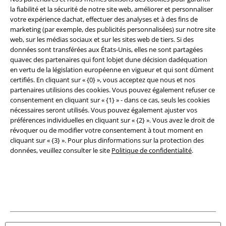
la fiabilité et la sécurité de notre site web, améliorer et personnaliser
Éditeur
votre expérience dachat, effectuer des analyses et à des fins de
marketing (par exemple, des publicités personnalisées) sur notre site
Clauses de confidentialité
web, sur les médias sociaux et sur les sites web de tiers. Si des
données sont transférées aux États-Unis, elles ne sont partagées
Élimination des déchets et protection de l'environnement
quavec des partenaires qui font lobjet dune décision dadéquation
en vertu de la législation européenne en vigueur et qui sont dûment
Déclaration de Conformité
certifiés. En cliquant sur « {0} », vous acceptez que nous et nos
partenaires utilisions des cookies. Vous pouvez également refuser ce
consentement en cliquant sur « {1} » - dans ce cas, seuls les cookies
Informations sur l'accessibilité
nécessaires seront utilisés. Vous pouvez également ajuster vos
préférences individuelles en cliquant sur « {2} ». Vous avez le droit de
Paramètres des Cookies
révoquer ou de modifier votre consentement à tout moment en
cliquant sur « {3} ». Pour plus dinformations sur la protection des
Période de rétractation
données, veuillez consulter le site
Politique de confidentialité
.
Tous nos prix sont T.T.C. Cependant, ils ne comprennent pas
les frais
denvoi.
© 1986-2026 Large Popmerchandising BV