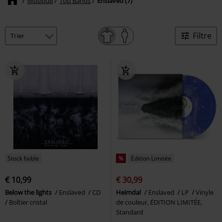
Musique
Top Bands
Enslaved (7)
Filtre
Stock faible
%
Édition Limitée
€ 10,99
€ 30,99
Below the lights
Enslaved
CD
Heimdal
Enslaved
LP
Vinyle
Boîtier cristal
de couleur, ÉDITION LIMITÉE,
Standard