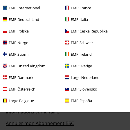
EMP International
EMP France
Notre Service-clients est à votre écoute
EMP Deutschland
EMP Italia
Vous pourrez nous joindre demain entre 10:00 et 18:30.
Plus
d'informations
EMP Polska
EMP Česká Republika
Démarrer le Chat
EMP Norge
EMP Schweiz
EMP Suomi
EMP Ireland
Service Client
EMP United Kingdom
EMP Sverige
FAQ
EMP Danmark
Large Nederland
Politique de Retour
EMP Österreich
EMP Slovensko
Retourner un produit
Large Belgique
EMP España
Informations sur la taille
Annuler mon Abonnement BSC