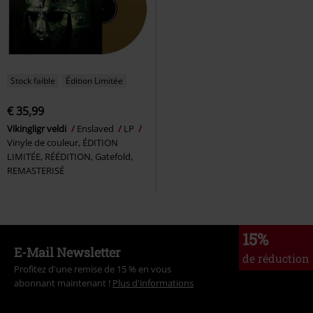
Stock faible
Édition Limitée
€ 35,99
Vikingligr veldi
Enslaved
LP
Vinyle de couleur, ÉDITION
LIMITÉE, RÉÉDITION, Gatefold,
REMASTERISÉ
15%
E-Mail Newsletter
de réduction
Profitez d'une remise de 15 % en vous
abonnant maintenant !
Plus d'informations