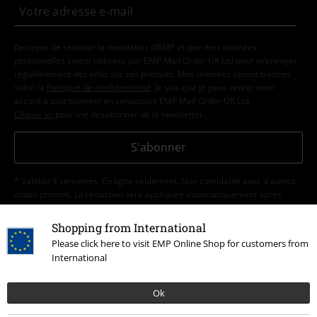
J’accepte de recevoir la newsletter d’EMP et que mes données
personnelles soient utilisées par EMP Mail Order UK Ltd pour m’envoyer
régulièrement des infos sur ses produits. Mes données seront traitées
selon la
Politique de confidentialité
. Je sais que je peux retirer mon
accord à tout moment en contactant EMP Mail Order UK Ltd.
Cliquer ici
pour me désabonner de la newsletter.
S'abonner
* Valable 4 semaines. En ligne seulement. Non cumulable avec d'autres
codes promos. La réduction sera appliquée automatiquement après
saisie du code. Non valable sur les livres, les médias, la billetterie, les
produits Rammstein, (Till) Lindemann, Die Ärzte, Die Toten Hosen, Feine
Shopping from International
Sahne Fischfilet, Broilers, Böhse Onkelz, les bons d'achat et les produits
Please click here to visit EMP Online Shop for customers from
dont le prix inclut un don.
International
Ok