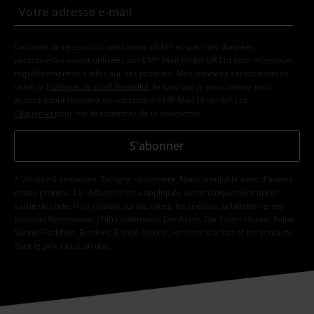
Envoyer le commentaire
J’accepte de recevoir la newsletter d’EMP et que mes données
personnelles soient utilisées par EMP Mail Order UK Ltd pour m’envoyer
régulièrement des infos sur ses produits. Mes données seront traitées
selon la
Politique de confidentialité
. Je sais que je peux retirer mon
accord à tout moment en contactant EMP Mail Order UK Ltd.
Cliquer ici
pour me désabonner de la newsletter.
S'abonner
* Valable 4 semaines. En ligne seulement. Non cumulable avec d'autres
codes promos. La réduction sera appliquée automatiquement après
saisie du code. Non valable sur les livres, les médias, la billetterie, les
produits Rammstein, (Till) Lindemann, Die Ärzte, Die Toten Hosen, Feine
Sahne Fischfilet, Broilers, Böhse Onkelz, les bons d'achat et les produits
dont le prix inclut un don.