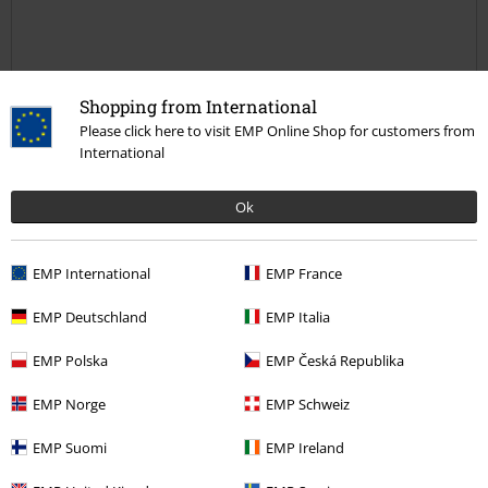
Shopping from International
avis vérifié
Please click here to visit EMP Online Shop for customers from
Est-ce que ce commentaire vous a été utile ?
International
Ok
Commentaire
EMP International
EMP France
EMP Deutschland
EMP Italia
Nicolas A.
EMP Polska
EMP Česká Republika
1 Commentaire
Posté le : vendredi, 26 mars 2021
EMP Norge
EMP Schweiz
Super
EMP Suomi
EMP Ireland
Superbe objet à pas casser !
Envoyer le commentaire