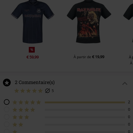
%
€ 19,99
€ 59,99
À partir de
À 
À
2 Commentaire(s)
5
2
0
0
0
0