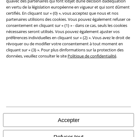
quavec des partenaires qui font lobjet dune décision dadéquation
Éditeur
en vertu de la législation européenne en vigueur et qui sont dûment
certifiés. En cliquant sur « {0} », vous acceptez que nous et nos
partenaires utilisions des cookies. Vous pouvez également refuser ce
Clauses de confidentialité
consentement en cliquant sur « {1} » - dans ce cas, seuls les cookies
nécessaires seront utilisés. Vous pouvez également ajuster vos
Élimination des déchets et protection de l'environnement
préférences individuelles en cliquant sur « {2} ». Vous avez le droit de
révoquer ou de modifier votre consentement à tout moment en
Déclaration de Conformité
cliquant sur « {3} ». Pour plus dinformations sur la protection des
données, veuillez consulter le site
Politique de confidentialité
.
Informations sur l'accessibilité
Paramètres des Cookies
Période de rétractation
Tous nos prix sont T.T.C. Cependant, ils ne comprennent pas
les frais
denvoi.
© 1986-2026 Large Popmerchandising BV
Accepter
Refuser tout