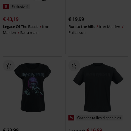
%
Exclusivité
€ 43,19
€ 19,99
Legace Of The Beast
Iron
Run to the hills
Iron Maiden
Maiden
Sac à main
Paillasson
%
Grandes tailles disponibles
€ 23,99
€ 16,99
À partir de