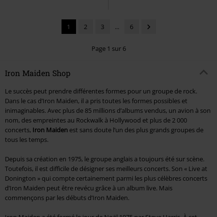
1
2
3
...
6
Page 1 sur 6
Iron Maiden Shop
Le succès peut prendre différentes formes pour un groupe de rock.
Dans le cas d’Iron Maiden, il a pris toutes les formes possibles et
inimaginables. Avec plus de 85 millions d’albums vendus, un avion à son
nom, des empreintes au Rockwalk à Hollywood et plus de 2 000
concerts,
Iron Maiden
est sans doute l’un des plus grands groupes de
tous les temps.
Depuis sa création en 1975, le groupe anglais a toujours été sur scène.
Toutefois, il est difficile de désigner ses meilleurs concerts. Son « Live at
Donington » qui compte certainement parmi les plus célèbres concerts
d’Iron Maiden peut être revécu grâce à un album live. Mais
commençons par les débuts d’Iron Maiden.
Iron Maiden a été formé le jour de Noël 1975 par Steve Harris. À cet