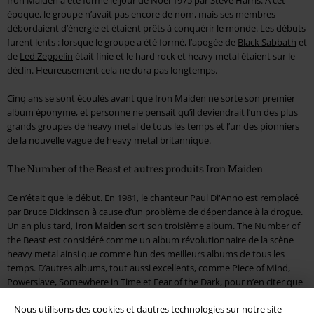
époque, le groupe n’avait pas encore de nom, mais ses membres
débordaient d’énergie et étaient prêts à conquérir le monde. Les débuts
furent lents : lorsque le groupe a été formé, l’apogée de
Black Sabbath
et
de
Led Zeppelin
était finie et le hard rock et heavy metal étaient sur le
déclin. Heureusement cela ne dura pas longtemps.
Cinq ans se sont écoulés avant que Iron Maiden ne sorte son premier
album éponyme, et personne ne pensait qu’il deviendrait l’un des plus
grands groupes de heavy metal de tous les temps et l’un des pionniers
de la nouvelle vague de heavy metal britannique.
The Number of the Beast et autres produits Iron Maiden
Ce n’était que le début. En 1981, le chanteur Paul Di'Anno est remplacé
par Bruce Dickinson à cause d’un problème de dépendance à la drogue.
Un an plus tard,
Iron Maiden
sort son troisième album. The Number of
the Beast est considéré comme un album révolutionnaire de la scène
heavy metal ainsi que comme l’un des meilleurs albums de tous les
temps. D’autres albums, tout aussi excellents, comme Piece of Mind,
Powerslave, Somewhere in Time et Fear of the Dark, pour n’en citer que
quelques uns, ont suivi.
Nous utilisons des cookies et dautres technologies sur notre site