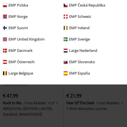
Maiden
Verre à bière
Maiden
LP
RÉÉDITION,
EMP Polska
EMP Česká Republika
Standard
EMP Norge
EMP Schweiz
EMP Suomi
EMP Ireland
EMP United Kingdom
EMP Sverige
EMP Danmark
Large Nederland
EMP Österreich
EMP Slovensko
Large Belgique
EMP España
Édition Limitée
€ 47,99
€ 21,99
Rock In Rio
Iron Maiden
LP
Fear Of The Dark
Iron Maiden
RÉÉDITION, ÉDITION LIMITÉE,
T-Shirt Manches courtes
Gatefold, REMASTERISÉ