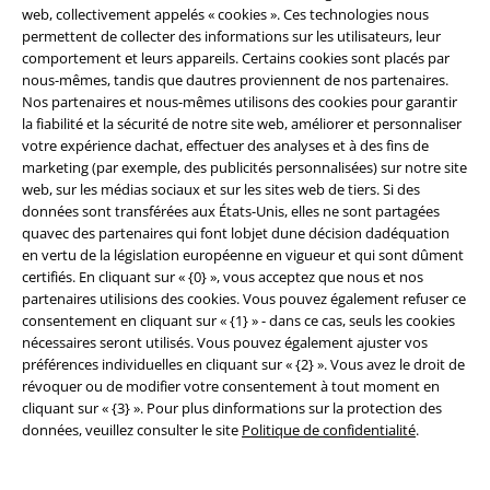
web, collectivement appelés « cookies ». Ces technologies nous
Ces albums sont des chefs-d’œuvre du heavy metal qui continuent
permettent de collecter des informations sur les utilisateurs, leur
d’influencer les groupes et les fans aujourd’hui. Mais un autre facteur
comportement et leurs appareils. Certains cookies sont placés par
contribue aussi au succès du groupe : Eddie, la mascotte qui les
nous-mêmes, tandis que dautres proviennent de nos partenaires.
représente Iron Maiden pour chaque album et chaque concert. Vous ne
Nos partenaires et nous-mêmes utilisons des cookies pour garantir
vous lassez jamais d’Iron Maiden et d’Eddie ? Retrouvez un large choix
la fiabilité et la sécurité de notre site web, améliorer et personnaliser
de produits dérivés Iron Maiden dans la section de notre boutique en
votre expérience dachat, effectuer des analyses et à des fins de
ligne consacrée aux produits dérivés Iron Maiden.
marketing (par exemple, des publicités personnalisées) sur notre site
web, sur les médias sociaux et sur les sites web de tiers. Si des
Mais la route vers le succès est semée d’embûches, même pour des
données sont transférées aux États-Unis, elles ne sont partagées
légendes telles que Iron Maiden. En 1993 Bruce Dickinson quitta Iron
quavec des partenaires qui font lobjet dune décision dadéquation
Maiden pour se consacrer à sa carrière solo. The X Factor et Virtual XI
en vertu de la législation européenne en vigueur et qui sont dûment
avec son remplaçant, Blaze Bayley, ne sont pas de mauvais, mais le
certifiés. En cliquant sur « {0} », vous acceptez que nous et nos
succès de ces albums est bien inférieur à ceux avec Dickinson.
partenaires utilisions des cookies. Vous pouvez également refuser ce
consentement en cliquant sur « {1} » - dans ce cas, seuls les cookies
Dickinson revient au sein d’Iron Maiden en 1999 après de longues
nécessaires seront utilisés. Vous pouvez également ajuster vos
discussions avec le groupe. Brave New World sort environ un an plus
préférences individuelles en cliquant sur « {2} ». Vous avez le droit de
tard : cette album majestueux mit les fans en extase. Quant aux albums
révoquer ou de modifier votre consentement à tout moment en
Dance Of Death, A Matter Of Life And Death et The Final Frontier, ils
cliquant sur « {3} ». Pour plus dinformations sur la protection des
firent l’unanimité auprès des fans et de la critique.
données, veuillez consulter le site
Politique de confidentialité
.
The Book of Souls