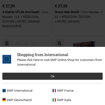
€ 37,99
€ 37,99
A Matter Of Life And Death
Iron
Brave New World
Iron Maiden
Maiden
LP
RÉÉDITION,
LP
RÉÉDITION, ÉDITION
ÉDITION LIMITÉE, Gatefold,
LIMITÉE, Gatefold
REMASTERISÉ
Shopping from International
Please click here to visit EMP Online Shop for customers from
International
Ok
EMP International
EMP France
€ 16,99
€ 24,99
EMP Deutschland
EMP Italia
Number Of The Beast
Iron
No prayer for the dying
Iron