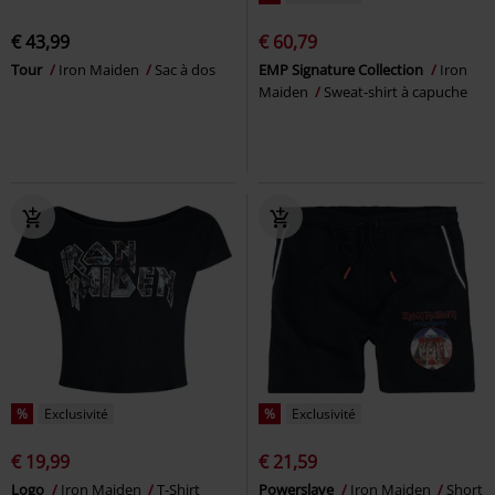
€ 43,99
€ 60,79
Tour
Iron Maiden
Sac à dos
EMP Signature Collection
Iron
Maiden
Sweat-shirt à capuche
%
Exclusivité
%
Exclusivité
€ 19,99
€ 21,59
Logo
Iron Maiden
T-Shirt
Powerslave
Iron Maiden
Short