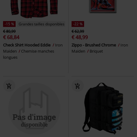
-15 %
Grandes tailles disponibles
-22 %
€ 80,99
€ 62,99
€ 68,84
€ 48,99
Check Shirt Hooded Eddie
Iron
Zippo - Brushed Chrome
Iron
Maiden
Chemise manches
Maiden
Briquet
longues