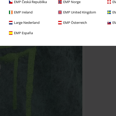
EMP Česká Republika
EMP Norge
EM
EMP Ireland
EMP United Kingdom
EM
Large Nederland
EMP Österreich
EM
EMP España