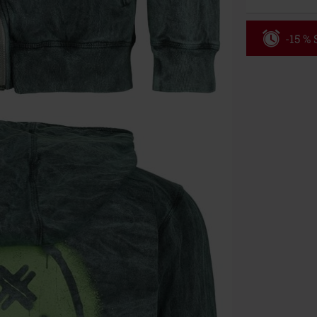
-15 %
Code
WE
Valable jusqu
Minimum de c
Une fois le co
Non cumulable 
multimédias, l
Toten Hosen, M