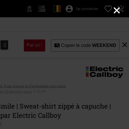
×
0
Se connecter
2
1
3
1
Par ici !
2
Copier le code
WEEKEND
se, Frais d'envoi et d'emballage non inclus
ces 30 derniers jours
:
€ 37,99
mile | Sweat-shirt zippé à capuche |
 par Electric Callboy
é