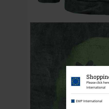
Shopping
Please click he
International
EMP International