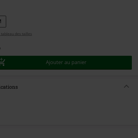
sez
M
tableau des tailles
e
Ajouter au panier
ications