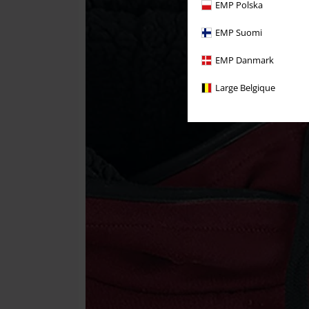
EMP Polska
EMP Suomi
EMP Danmark
Large Belgique