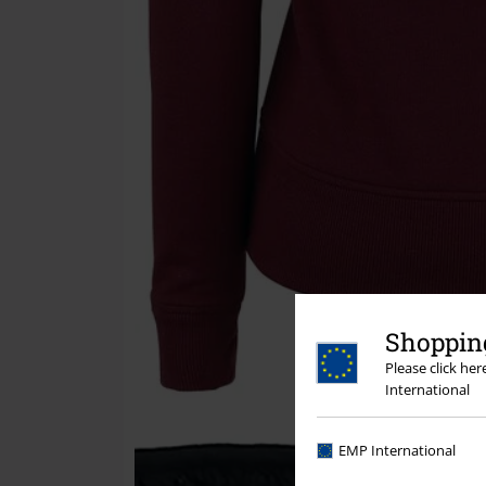
Shopping
Please click he
International
EMP International