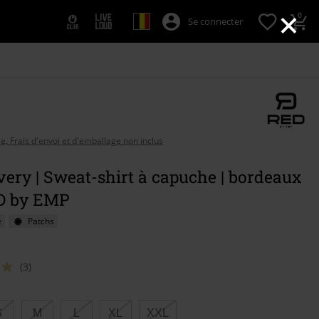
×
0
Se connecter
se, Frais d'envoi et d'emballage non inclus
ery | Sweat-shirt à capuche | bordeaux
D by EMP
é
Patchs
(3)
sez
S
M
L
XL
XXL