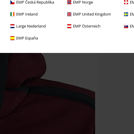
EMP Česká Republika
EMP Norge
EM
EMP Ireland
EMP United Kingdom
EM
Large Nederland
EMP Österreich
EM
EMP España