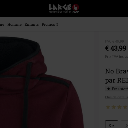
EMP
-
Merchandising
Musique,
me
Homme
Enfants
Promos %
Gaming,
Films
&
PVC
€ 49,99
Séries
€ 43,99
TV
Prix TVA inclu
-
Modes
alternatives
No Brav
par RE
Exclusivit
Plus de détails
Choisis
XS