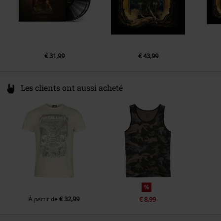
4.
Rapture
5.
Eternal
6.
Falling forever
7.
Angel tears
€ 31,99
€ 43,99
8.
Silent
9.
The painless
Les clients ont aussi acheté
10.
Desolate
%
€ 32,99
À partir de
€ 8,99