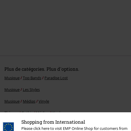
Plus de catégories. Plus d'options.
Musique
Top Bands
Paradise Lost
Musique
Les Styles
Musique
Médias
Vinyle
Thèmes
Gothic
Médias
Vinyle
Shopping from International
Promos %
Médias
Vinyl
Please click here to visit EMP Online Shop for customers from