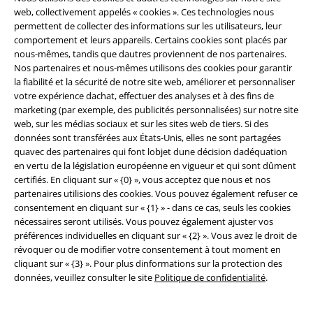
web, collectivement appelés « cookies ». Ces technologies nous
permettent de collecter des informations sur les utilisateurs, leur
comportement et leurs appareils. Certains cookies sont placés par
nous-mêmes, tandis que dautres proviennent de nos partenaires.
Nos partenaires et nous-mêmes utilisons des cookies pour garantir
Légal
la fiabilité et la sécurité de notre site web, améliorer et personnaliser
votre expérience dachat, effectuer des analyses et à des fins de
Conditions générales
marketing (par exemple, des publicités personnalisées) sur notre site
web, sur les médias sociaux et sur les sites web de tiers. Si des
Éditeur
données sont transférées aux États-Unis, elles ne sont partagées
quavec des partenaires qui font lobjet dune décision dadéquation
Clauses de confidentialité
en vertu de la législation européenne en vigueur et qui sont dûment
certifiés. En cliquant sur « {0} », vous acceptez que nous et nos
partenaires utilisions des cookies. Vous pouvez également refuser ce
Élimination des déchets et protection de l'environnement
consentement en cliquant sur « {1} » - dans ce cas, seuls les cookies
nécessaires seront utilisés. Vous pouvez également ajuster vos
Déclaration de Conformité
préférences individuelles en cliquant sur « {2} ». Vous avez le droit de
révoquer ou de modifier votre consentement à tout moment en
Informations sur l'accessibilité
cliquant sur « {3} ». Pour plus dinformations sur la protection des
données, veuillez consulter le site
Politique de confidentialité
.
Paramètres des Cookies