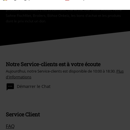
saisie du code. Non valable sur les livres, les médias, la billetterie, les
produits Rammstein, (Till) Lindemann, Die Ärzte, Die Toten Hosen, Feine
Sahne Fischfilet, Broilers, Böhse Onkelz, les bons d'achat et les produits
dont le prix inclut un don.
Notre Service-clients est à votre écoute
Aujourdhui, notre Service-clients est disponible de 10:00 à 18:30.
Plus
d'informations
Démarrer le Chat
Service Client
FAQ