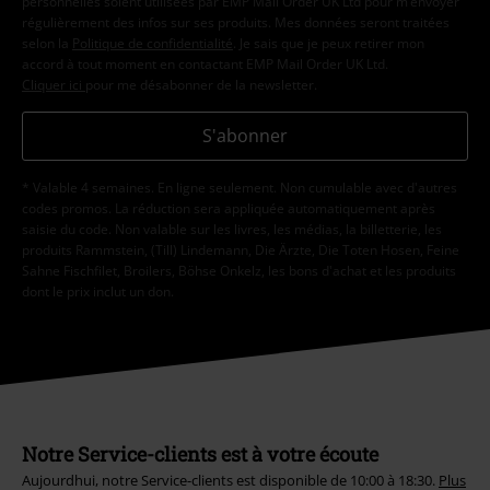
personnelles soient utilisées par EMP Mail Order UK Ltd pour m’envoyer
régulièrement des infos sur ses produits. Mes données seront traitées
selon la
Politique de confidentialité
. Je sais que je peux retirer mon
accord à tout moment en contactant EMP Mail Order UK Ltd.
Cliquer ici
pour me désabonner de la newsletter.
S'abonner
* Valable 4 semaines. En ligne seulement. Non cumulable avec d'autres
codes promos. La réduction sera appliquée automatiquement après
saisie du code. Non valable sur les livres, les médias, la billetterie, les
produits Rammstein, (Till) Lindemann, Die Ärzte, Die Toten Hosen, Feine
Sahne Fischfilet, Broilers, Böhse Onkelz, les bons d'achat et les produits
dont le prix inclut un don.
Notre Service-clients est à votre écoute
Aujourdhui, notre Service-clients est disponible de 10:00 à 18:30.
Plus