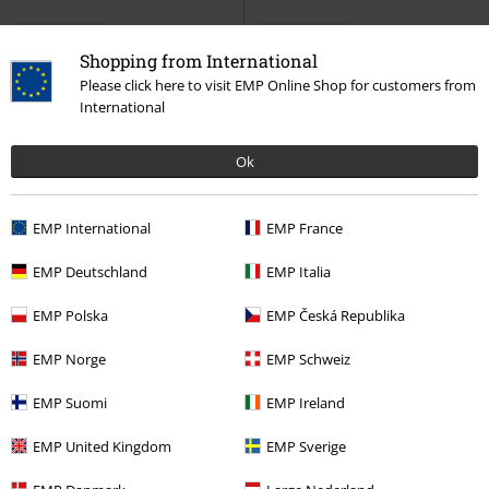
Édition Limitée
Édition Limitée
Shopping from International
€ 34,99
€ 34,99
Please click here to visit EMP Online Shop for customers from
International
Medusa
Paradise Lost
LP
Obsidian
Paradise Lost
LP
Vinyle de couleur, RÉÉDITION,
Vinyle de couleur, RÉÉDITION,
ÉDITION LIMITÉE, Standard
ÉDITION LIMITÉE, Standard
Ok
EMP International
EMP France
EMP Deutschland
EMP Italia
EMP Polska
EMP Česká Republika
EMP Norge
EMP Schweiz
EMP Suomi
EMP Ireland
EMP United Kingdom
EMP Sverige
Stock faible
Grandes tailles disponibles
Édition Limitée
Précommande