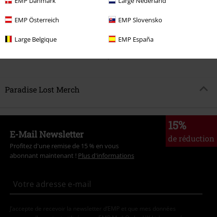
EMP Danmark
Large Nederland
€ 19,99
€ 21,99
Lost paradise
Paradise Lost
T-
Ascension
Paradise Lost
CD
EMP Österreich
EMP Slovensko
Shirt Manches courtes
DIGIPAK, RÉÉDITION, ÉDITION
LIMITÉE
Large Belgique
EMP España
Paradise Lost Merch
15%
E-Mail Newsletter
de réduction
Profitez d'une remise de 15 % en vous
abonnant maintenant !
Plus d'informations
J’accepte de recevoir la newsletter d’EMP et que mes données