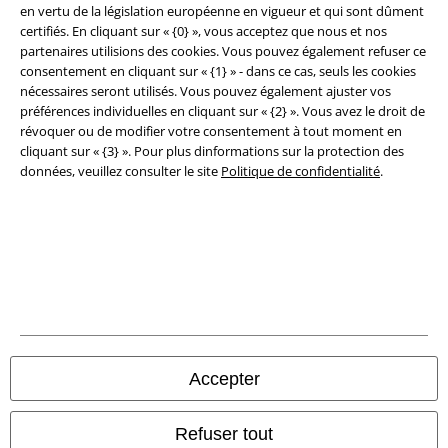
en vertu de la législation européenne en vigueur et qui sont dûment
Élimination des déchets et protection de l'environnement
certifiés. En cliquant sur « {0} », vous acceptez que nous et nos
partenaires utilisions des cookies. Vous pouvez également refuser ce
consentement en cliquant sur « {1} » - dans ce cas, seuls les cookies
Déclaration de Conformité
nécessaires seront utilisés. Vous pouvez également ajuster vos
préférences individuelles en cliquant sur « {2} ». Vous avez le droit de
Informations sur l'accessibilité
révoquer ou de modifier votre consentement à tout moment en
cliquant sur « {3} ». Pour plus dinformations sur la protection des
Paramètres des Cookies
données, veuillez consulter le site
Politique de confidentialité
.
Période de rétractation
Tous nos prix sont T.T.C. Cependant, ils ne comprennent pas
les frais
denvoi.
© 1986-2026 Large Popmerchandising BV
Accepter
Boutiques en ligne EMP
Refuser tout