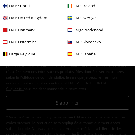
EMP Suomi
EMP Ireland
15%
E-Mail Newsletter
de réduction
EMP United Kingdom
EMP Sverige
Profitez d'une remise de 15 % en vous
abonnant maintenant !
Plus d'informations
EMP Danmark
Large Nederland
EMP Österreich
EMP Slovensko
Large Belgique
EMP España
J’accepte de recevoir la newsletter d’EMP et que mes données
personnelles soient utilisées par EMP Mail Order UK Ltd pour m’envoyer
régulièrement des infos sur ses produits. Mes données seront traitées
selon la
Politique de confidentialité
. Je sais que je peux retirer mon
accord à tout moment en contactant EMP Mail Order UK Ltd.
Cliquer ici
pour me désabonner de la newsletter.
S'abonner
* Valable 4 semaines. En ligne seulement. Non cumulable avec d'autres
codes promos. La réduction sera appliquée automatiquement après
saisie du code. Non valable sur les livres, les médias, la billetterie, les
produits Rammstein, (Till) Lindemann, Die Ärzte, Die Toten Hosen, Feine