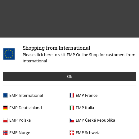
Shopping from International
Please click here to visit EMP Online Shop for customers from
International
Plus de catégories. Plus d'options.
Thèmes
Rockwear
Bijoux
Pendentifs
Ok
Thèmes
Rockwear
Bijoux
Colliers
EMP International
EMP France
Thèmes
Rockwear
Rockwear Femme
EMP Deutschland
EMP Italia
Thèmes
Idées cadeaux
EMP Polska
EMP Česká Republika
Thèmes
Rockwear
Rockwear Homme
EMP Norge
EMP Schweiz