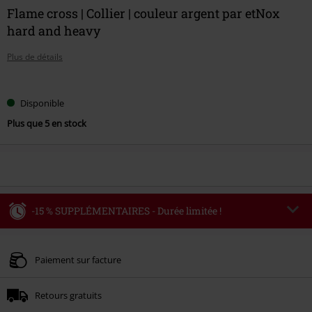
Flame cross | Collier | couleur argent par etNox
hard and heavy
Plus de détails
Choisissez
Disponible
votre
Plus que 5 en stock
taille
-15 % SUPPLÉMENTAIRES - Durée limitée !
Code
WEEKEND
Copier le code
Valable jusqu'au 09/08/2026
Paiement sur facture
Minimum de commande : € 49,99.
Retours gratuits
Une fois le code saisi, la réduction sera automatiquement déduite à la fin de