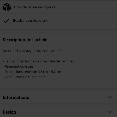
la commande.
Droit de retour de 30 jours
Non cumulable avec dautres promotions. Non valable sur : les livres, les
supports multimédias, les billets, Rammstein, (Till) Lindemann, Böhse Onkelz,
Broilers, Die Ärzte, Die Toten Hosen, Metality, les bons d'achat et les articles
Excellent service client
incluant un don.
Description de l'article
Nox Hard & Heavy- Croix eNFLammée
- Pendentif en forme de croix faite de flammes
- Finement ouvragé
- Dimensions : environ 3,5 cm x 5,3 cm
- Vendu avec un ruban noir
Informations
Article n°.
543417
Design