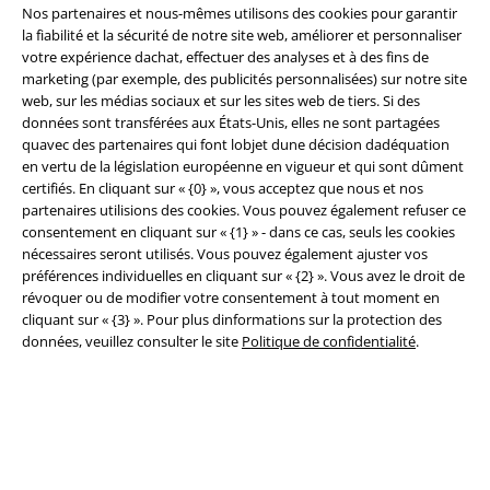
Nos partenaires et nous-mêmes utilisons des cookies pour garantir
la fiabilité et la sécurité de notre site web, améliorer et personnaliser
votre expérience dachat, effectuer des analyses et à des fins de
Légal
marketing (par exemple, des publicités personnalisées) sur notre site
Conditions générales
web, sur les médias sociaux et sur les sites web de tiers. Si des
données sont transférées aux États-Unis, elles ne sont partagées
quavec des partenaires qui font lobjet dune décision dadéquation
Éditeur
en vertu de la législation européenne en vigueur et qui sont dûment
certifiés. En cliquant sur « {0} », vous acceptez que nous et nos
Clauses de confidentialité
partenaires utilisions des cookies. Vous pouvez également refuser ce
consentement en cliquant sur « {1} » - dans ce cas, seuls les cookies
Élimination des déchets et protection de l'environnement
nécessaires seront utilisés. Vous pouvez également ajuster vos
préférences individuelles en cliquant sur « {2} ». Vous avez le droit de
Déclaration de Conformité
révoquer ou de modifier votre consentement à tout moment en
cliquant sur « {3} ». Pour plus dinformations sur la protection des
données, veuillez consulter le site
Politique de confidentialité
.
Informations sur l'accessibilité
Paramètres des Cookies
Période de rétractation