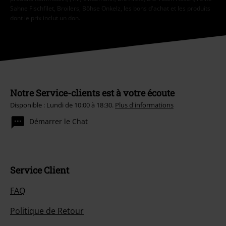
Sahne Fischfilet, Broilers, Böhse Onkelz, les bons d'achat et les produits
dont le prix inclut un don.
Notre Service-clients est à votre écoute
Disponible : Lundi de 10:00 à 18:30.
Plus d'informations
Démarrer le Chat
Service Client
FAQ
Politique de Retour