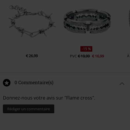
-15 %
€ 26,99
PVC
€ 19,99
€ 16,99
À
0 Commentaire(s)
Donnez-nous votre avis sur "Flame cross".
Rédiger un commentaire