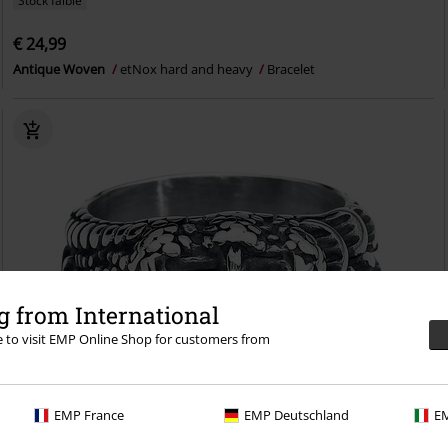
Stock faible
€ 24,99
Antique Woven
etNox hard and heavy
Bracelet
 from International
re to visit EMP Online Shop for customers from
EMP France
EMP Deutschland
EM