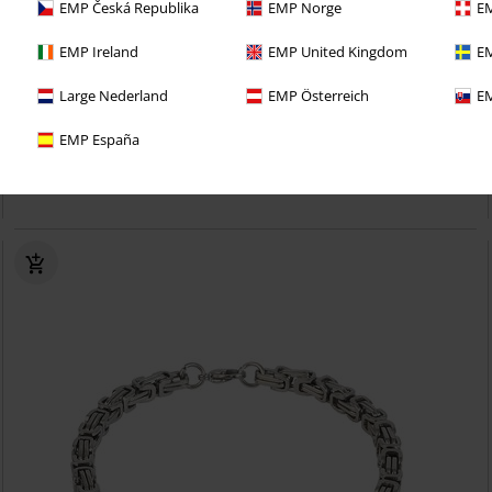
EMP Česká Republika
EMP Norge
EM
EMP Ireland
EMP United Kingdom
EM
Large Nederland
EMP Österreich
EM
Stock faible
EMP España
€ 19,99
Griffes Cristal
etNox hard and heavy
Bague