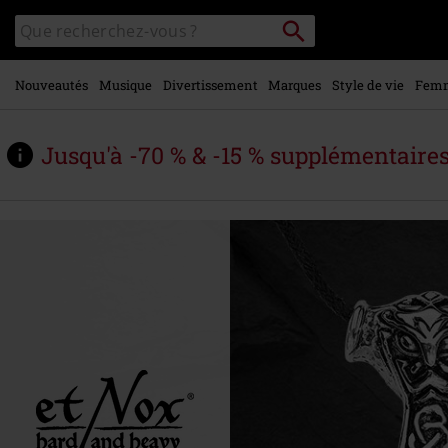
Voir le
Rechercher
Rechercher
contenu
sur
principal
le
catalogue
Nouveautés
Musique
Divertissement
Marques
Style de vie
Fem
Jusqu'à -70 % & -15 % supplémentaire