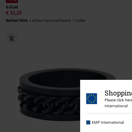
-15 %
€ 37,99
€ 32,29
Barbed Wire
etNox hard and heavy
Collier
Shopping
Please click he
International
EMP International