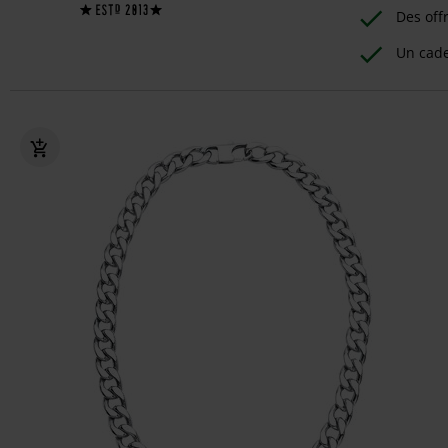
Des off
Un cad