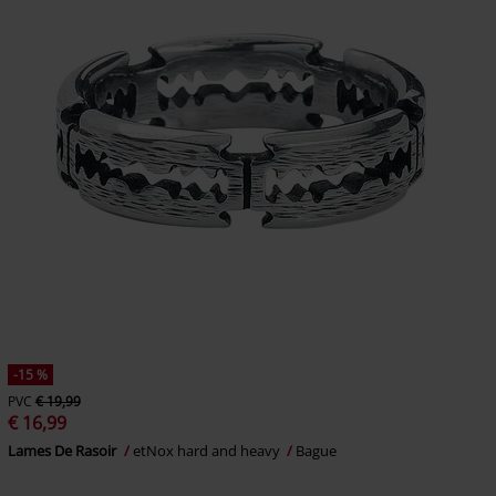
-15 %
PVC
€ 19,99
€ 16,99
Lames De Rasoir
etNox hard and heavy
Bague