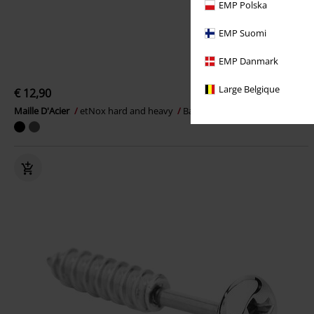
EMP Polska
EMP Suomi
EMP Danmark
Large Belgique
€ 12,90
Maille D'Acier
etNox hard and heavy
Bague