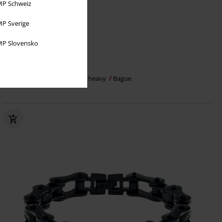
P Schweiz
P Sverige
P Slovensko
-25 %
PVC
€ 43,99
€ 32,99
Backbone
etNox hard and heavy
Bague