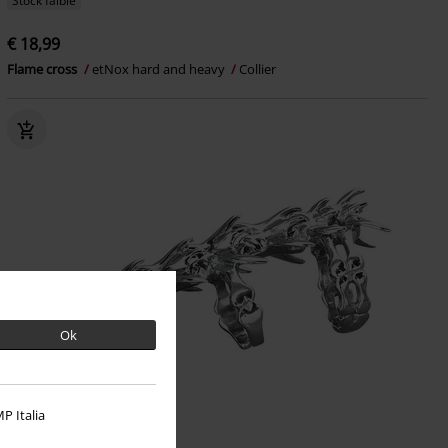
Stock faible
€ 18,99
Flame cross
etNox hard and heavy
Collier
Ok
P Italia