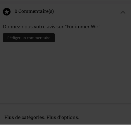
0 Commentaire(s)
Donnez-nous votre avis sur "Für immer Wir".
Rédiger un commentaire
Plus de catégories. Plus d'options.
Musique
Médias
CDs