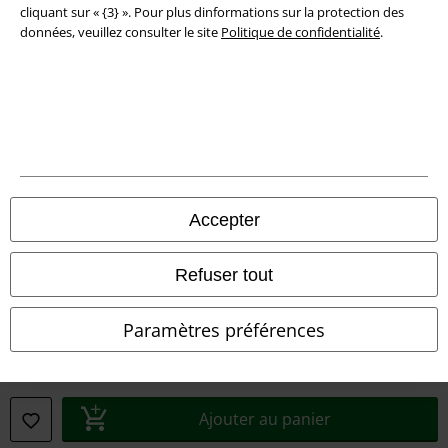
cliquant sur « {3} ». Pour plus dinformations sur la protection des
Informations sur l'accessibilité
données, veuillez consulter le site
Politique de confidentialité
.
Paramètres des Cookies
Période de rétractation
Tous nos prix sont T.T.C. Cependant, ils ne comprennent pas
les frais
denvoi.
© 1986-2026 Large Popmerchandising BV
Accepter
Refuser tout
Boutiques en ligne EMP
Paramètres préférences
EMP International
EMP France
Ajouter au panier
EMP Deutschland