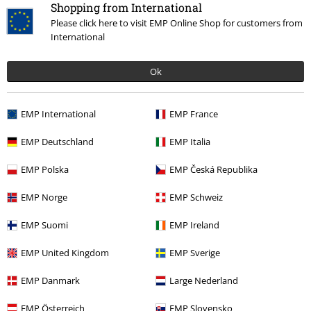
Shopping from International
Promos %
Médias
CDs
Please click here to visit EMP Online Shop for customers from
International
Musique
Les Styles
Rock
Ok
Musique
Top Bands
Unantastbar
EMP International
EMP France
15%
EMP Deutschland
EMP Italia
E-Mail Newsletter
de réduction
Profitez d'une remise de 15 % en vous
EMP Polska
EMP Česká Republika
abonnant maintenant !
Plus d'informations
EMP Norge
EMP Schweiz
EMP Suomi
EMP Ireland
J’accepte de recevoir la newsletter d’EMP et que mes données
EMP United Kingdom
EMP Sverige
personnelles soient utilisées par EMP Mail Order UK Ltd pour m’envoyer
régulièrement des infos sur ses produits. Mes données seront traitées
EMP Danmark
Large Nederland
selon la
Politique de confidentialité
. Je sais que je peux retirer mon
accord à tout moment en contactant EMP Mail Order UK Ltd.
EMP Österreich
EMP Slovensko