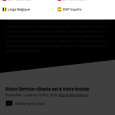
Cliquer ici
pour me désabonner de la newsletter.
Large Belgique
EMP España
S'abonner
* Valable 4 semaines. En ligne seulement. Non cumulable avec d'autres
codes promos. La réduction sera appliquée automatiquement après
saisie du code. Non valable sur les livres, les médias, la billetterie, les
produits Rammstein, (Till) Lindemann, Die Ärzte, Die Toten Hosen, Feine
Sahne Fischfilet, Broilers, Böhse Onkelz, les bons d'achat et les produits
dont le prix inclut un don.
Notre Service-clients est à votre écoute
Disponible : Lundi de 10:00 à 18:30.
Plus d'informations
Démarrer le Chat