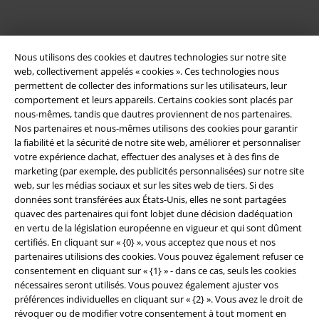
Nous utilisons des cookies et dautres technologies sur notre site
web, collectivement appelés « cookies ». Ces technologies nous
permettent de collecter des informations sur les utilisateurs, leur
comportement et leurs appareils. Certains cookies sont placés par
nous-mêmes, tandis que dautres proviennent de nos partenaires.
Nos partenaires et nous-mêmes utilisons des cookies pour garantir
la fiabilité et la sécurité de notre site web, améliorer et personnaliser
Légal
votre expérience dachat, effectuer des analyses et à des fins de
marketing (par exemple, des publicités personnalisées) sur notre site
Conditions générales
web, sur les médias sociaux et sur les sites web de tiers. Si des
données sont transférées aux États-Unis, elles ne sont partagées
Éditeur
quavec des partenaires qui font lobjet dune décision dadéquation
en vertu de la législation européenne en vigueur et qui sont dûment
certifiés. En cliquant sur « {0} », vous acceptez que nous et nos
Clauses de confidentialité
partenaires utilisions des cookies. Vous pouvez également refuser ce
consentement en cliquant sur « {1} » - dans ce cas, seuls les cookies
Élimination des déchets et protection de l'environnement
nécessaires seront utilisés. Vous pouvez également ajuster vos
préférences individuelles en cliquant sur « {2} ». Vous avez le droit de
Déclaration de Conformité
révoquer ou de modifier votre consentement à tout moment en