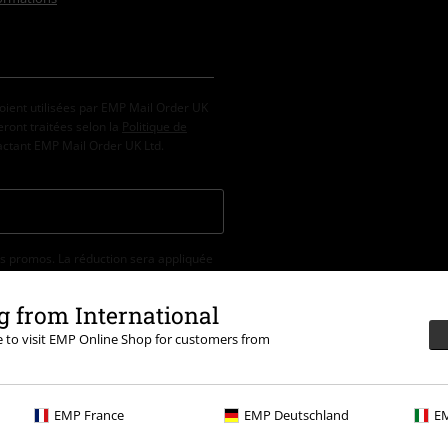
oient utilisées par EMP Mail Order UK
ront traitées selon la
Politique de
tactant EMP Mail Order UK Ltd.
s promos. La réduction sera appliquée
la billetterie, les produits Rammstein,
 Böhse Onkelz, les bons d'achat et les
 from International
re to visit EMP Online Shop for customers from
EMP France
EMP Deutschland
EM