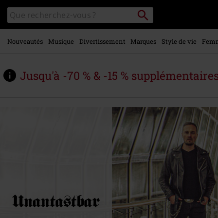
Voir le
Rechercher
Rechercher
contenu
sur
principal
le
catalogue
Nouveautés
Musique
Divertissement
Marques
Style de vie
Fem
Jusqu'à -70 % & -15 % supplémentaire