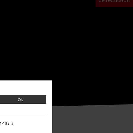
de réduction
Ok
P Italia