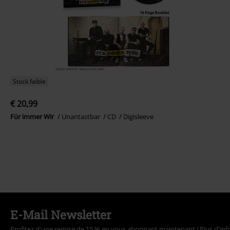
Stock faible
€ 20,99
Für immer Wir
Unantastbar
CD
Digisleeve
E-Mail Newsletter
Profitez d'une remise de 15 % en vous abonnant maintenant !
Plus d'in