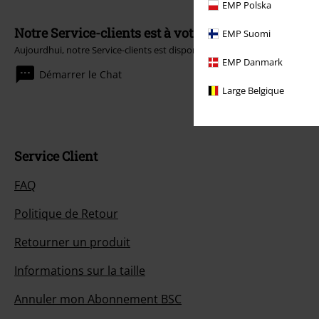
EMP Polska
Notre Service-clients est à votre écoute
EMP Suomi
Aujourdhui, notre Service-clients est disponible de 10:00 à 18:30.
Plus d'
EMP Danmark
Démarrer le Chat
Large Belgique
Service Client
FAQ
Politique de Retour
Retourner un produit
Informations sur la taille
Annuler mon Abonnement BSC