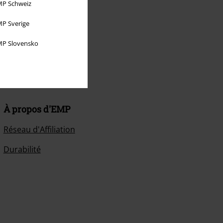
P Schweiz
P Sverige
P Slovensko
À propos d'EMP
Réseau d'Affiliation
Durabilité