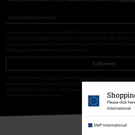
J’accepte de recevoir la newsletter d’EMP et que mes données personnelles s
Ltd pour m’envoyer régulièrement des infos sur ses produits. Mes données se
confidentialité
. Je sais que je peux retirer mon accord à tout moment en con
Cliquer ici
pour me désabonner de la newsletter.
S'abonner
* Valable 4 semaines. En ligne seulement. Non cumulable avec d'autres code
automatiquement après saisie du code. Non valable sur les livres, les médias, 
(Till) Lindemann, Die Ärzte, Die Toten Hosen, Feine Sahne Fischfilet, Broilers,
Shopping
produits dont le prix inclut un don.
Please click he
International
EMP International