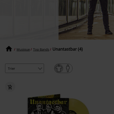
Unantastbar (4)
Musique
Top Bands