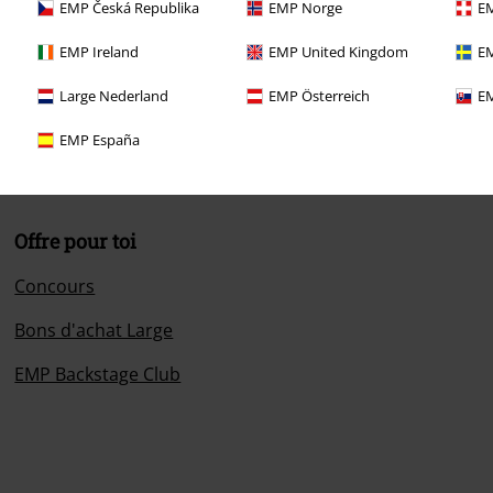
EMP Česká Republika
EMP Norge
EM
EMP Ireland
EMP United Kingdom
EM
informations
Large Nederland
EMP Österreich
EM
EMP España
Offre pour toi
Concours
Bons d'achat Large
EMP Backstage Club