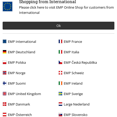
Shopping from International
Please click here to visit EMP Online Shop for customers from
International
Dernière visite
Ok
EMP International
EMP France
EMP Deutschland
EMP Italia
EMP Polska
EMP Česká Republika
-39 %
EMP Norge
EMP Schweiz
PVC
€ 32,99
€ 19,99
EMP Suomi
EMP Ireland
EMP United Kingdom
EMP Sverige
Plus de catégories. Plus d'options.
EMP Danmark
Large Nederland
Vêtements & accessoires
Chaussures & Chaussettes
Sandales
EMP Österreich
EMP Slovensko
Thèmes
Festivals & Concerts
Chaussures