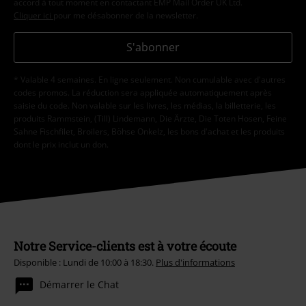
accord à tout moment en contactant EMP Mail Order UK Ltd.
Cliquer ici
pour me désabonner de la newsletter.
S'abonner
* Valable 4 semaines. En ligne seulement. Non cumulable avec d'autres
codes promos. La réduction sera appliquée automatiquement après
saisie du code. Non valable sur les livres, les médias, la billetterie, les
produits Rammstein, (Till) Lindemann, Die Ärzte, Die Toten Hosen, Feine
Sahne Fischfilet, Broilers, Böhse Onkelz, les bons d'achat et les produits
dont le prix inclut un don.
Notre Service-clients est à votre écoute
Disponible : Lundi de 10:00 à 18:30.
Plus d'informations
Démarrer le Chat