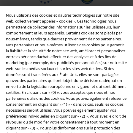
Nous utilisons des cookies et dautres technologies sur notre site
web, collectivement appelés « cookies ». Ces technologies nous
permettent de collecter des informations sur les utilisateurs, leur
comportement et leurs appareils. Certains cookies sont placés par
nous-mêmes, tandis que dautres proviennent de nos partenaires.
Nos partenaires et nous-mêmes utilisons des cookies pour garantir
la fiabilité et la sécurité de notre site web, améliorer et personnaliser
votre expérience dachat, effectuer des analyses et à des fins de
marketing (par exemple, des publicités personnalisées) sur notre site
Légal
web, sur les médias sociaux et sur les sites web de tiers. Si des
données sont transférées aux États-Unis, elles ne sont partagées
Conditions générales
quavec des partenaires qui font lobjet dune décision dadéquation
en vertu de la législation européenne en vigueur et qui sont dûment
Éditeur
certifiés. En cliquant sur « {0} », vous acceptez que nous et nos
partenaires utilisions des cookies. Vous pouvez également refuser ce
consentement en cliquant sur « {1} » - dans ce cas, seuls les cookies
Clauses de confidentialité
nécessaires seront utilisés. Vous pouvez également ajuster vos
préférences individuelles en cliquant sur « {2} ». Vous avez le droit de
Élimination des déchets et protection de l'environnement
révoquer ou de modifier votre consentement à tout moment en
cliquant sur « {3} ». Pour plus dinformations sur la protection des
Déclaration de Conformité