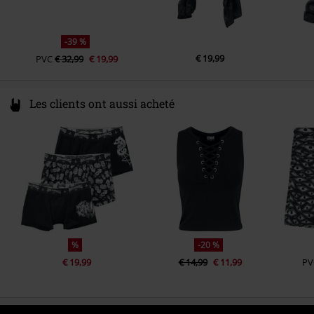
-39 %
€ 19,99
PVC
€ 32,99
€ 19,99
Les clients ont aussi acheté
%
-20 %
€ 19,99
€ 14,99
€ 11,99
PV