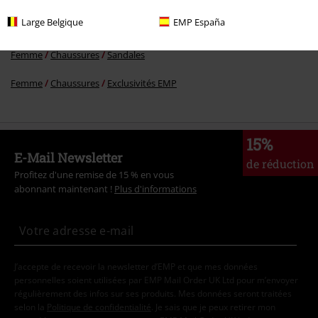
Large Belgique
EMP España
Thèmes
Festivals & Concerts
Musique
Femme
Chaussures
Sandales
Femme
Chaussures
Exclusivités EMP
15%
E-Mail Newsletter
de réduction
Profitez d'une remise de 15 % en vous
abonnant maintenant !
Plus d'informations
J’accepte de recevoir la newsletter d’EMP et que mes données
personnelles soient utilisées par EMP Mail Order UK Ltd pour m’envoyer
régulièrement des infos sur ses produits. Mes données seront traitées
selon la
Politique de confidentialité
. Je sais que je peux retirer mon