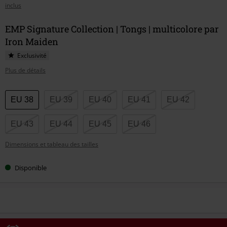
inclus
EMP Signature Collection | Tongs | multicolore par
Iron Maiden
Exclusivité
Plus de détails
Choisissez
EU 38
EU 39
EU 40
EU 41
EU 42
votre
taille
EU 43
EU 44
EU 45
EU 46
Dimensions et tableau des tailles
Disponible