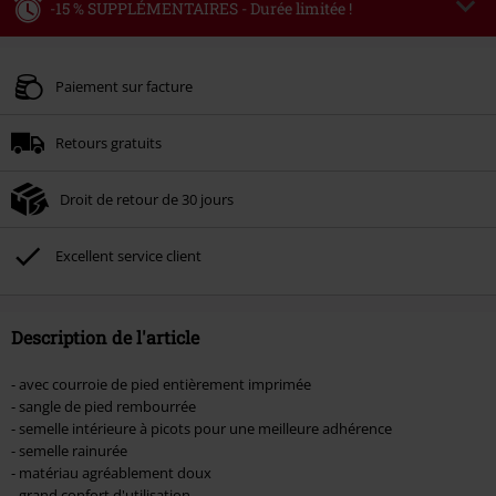
-15 % SUPPLÉMENTAIRES - Durée limitée !
Code
WEEKEND
Copier le code
Valable jusqu'au 09/08/2026
Paiement sur facture
Minimum de commande : € 49,99.
Retours gratuits
Une fois le code saisi, la réduction sera automatiquement déduite à la fin de
la commande.
Droit de retour de 30 jours
Non cumulable avec dautres promotions. Non valable sur : les livres, les
supports multimédias, les billets, Rammstein, (Till) Lindemann, Böhse Onkelz,
Broilers, Die Ärzte, Die Toten Hosen, Metality, les bons d'achat et les articles
Excellent service client
incluant un don.
Description de l'article
- avec courroie de pied entièrement imprimée
- sangle de pied rembourrée
- semelle intérieure à picots pour une meilleure adhérence
- semelle rainurée
- matériau agréablement doux
- grand confort d'utilisation