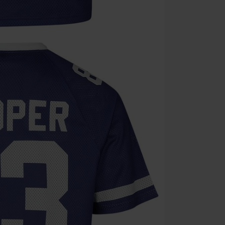
Une fois le co
Non cumulable 
multimédias, l
Toten Hosen, M