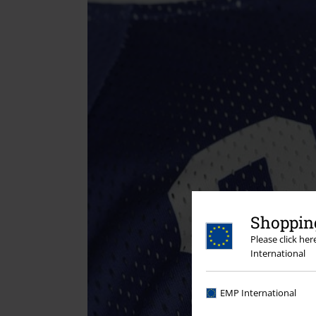
Shopping
Please click he
International
EMP International