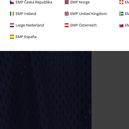
EMP Česká Republika
EMP Norge
EM
EMP Ireland
EMP United Kingdom
EM
Large Nederland
EMP Österreich
EM
EMP España