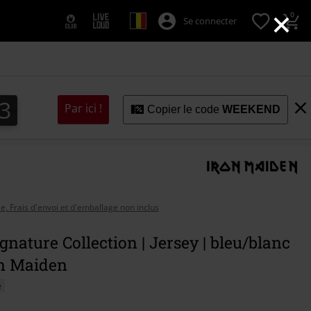
×
0
Se connecter
2
1
1
3
2
Par ici !
Copier le code
WEEKEND
se, Frais d'envoi et d'emballage non inclus
nature Collection | Jersey | bleu/blanc
on Maiden
é