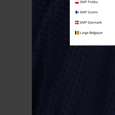
EMP Polska
EMP Suomi
EMP Danmark
Large Belgique