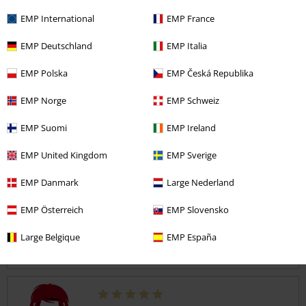
8 Commentaires
EMP International
EMP France
Posté le : vendredi, 4 déc. 2015
EMP Deutschland
EMP Italia
Beau patch
Patch de très bonne qualité, tissage et tissus solide, la tête de Eddie
Envoyer le commentaire
EMP Polska
EMP Česká Republika
est très bien brodé, livré dans un emballage plastique plutôt bon.
EMP Norge
EMP Schweiz
EMP Suomi
EMP Ireland
EMP United Kingdom
EMP Sverige
avis vérifié
EMP Danmark
Large Nederland
Est-ce que ce commentaire vous a été utile ?
EMP Österreich
EMP Slovensko
Large Belgique
EMP España
Commentaire