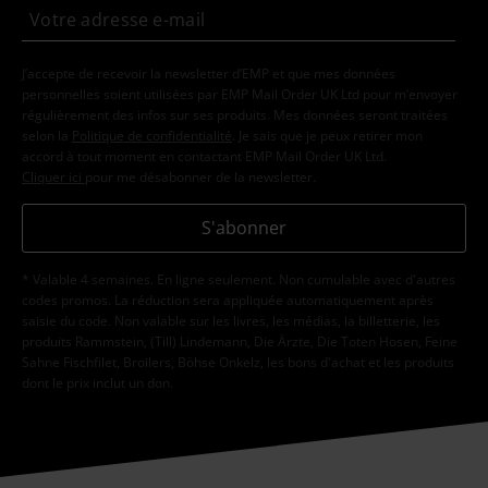
J’accepte de recevoir la newsletter d’EMP et que mes données
personnelles soient utilisées par EMP Mail Order UK Ltd pour m’envoyer
régulièrement des infos sur ses produits. Mes données seront traitées
selon la
Politique de confidentialité
. Je sais que je peux retirer mon
accord à tout moment en contactant EMP Mail Order UK Ltd.
Cliquer ici
pour me désabonner de la newsletter.
S'abonner
* Valable 4 semaines. En ligne seulement. Non cumulable avec d'autres
codes promos. La réduction sera appliquée automatiquement après
saisie du code. Non valable sur les livres, les médias, la billetterie, les
produits Rammstein, (Till) Lindemann, Die Ärzte, Die Toten Hosen, Feine
Sahne Fischfilet, Broilers, Böhse Onkelz, les bons d'achat et les produits
dont le prix inclut un don.