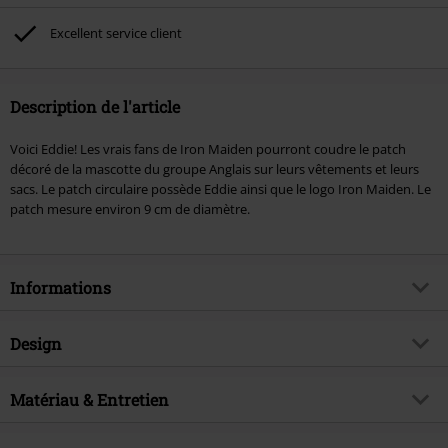
supports multimédias, les billets, Rammstein, (Till) Lindemann, Böhse Onkelz,
Broilers, Die Ärzte, Die Toten Hosen, Metality, les bons d'achat et les articles
Excellent service client
incluant un don.
Description de l'article
Voici Eddie! Les vrais fans de Iron Maiden pourront coudre le patch
décoré de la mascotte du groupe Anglais sur leurs vêtements et leurs
sacs. Le patch circulaire possède Eddie ainsi que le logo Iron Maiden. Le
patch mesure environ 9 cm de diamètre.
Informations
Article n°.
800326
Design
Titre
Eddie
Catégorie de produit
Patch
Genre (musique)
Matériau & Entretien
Heavy Metal
Couleur
multicolore
Thématiques
Merchandising Musique, Groupes