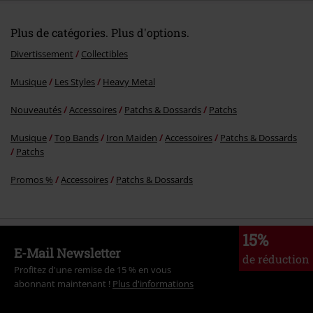
Plus de catégories. Plus d'options.
Divertissement
Collectibles
Musique
Les Styles
Heavy Metal
Envoyer le commentaire
Nouveautés
Accessoires
Patchs & Dossards
Patchs
Musique
Top Bands
Iron Maiden
Accessoires
Patchs & Dossards
Patchs
Promos %
Accessoires
Patchs & Dossards
15%
E-Mail Newsletter
de réduction
Profitez d'une remise de 15 % en vous
abonnant maintenant !
Plus d'informations