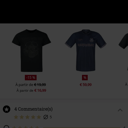
-15 %
%
À partir de
€ 19,99
€ 59,99
À
€ 16,99
À partir de
4 Commentaire(s)
5
4