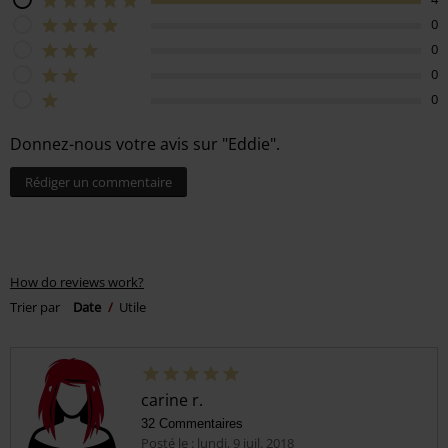
0
0
0
0
Donnez-nous votre avis sur "Eddie".
Rédiger un commentaire
How do reviews work?
Trier par
Date
Utile
carine r.
32 Commentaires
Posté le : lundi, 9 juil. 2018