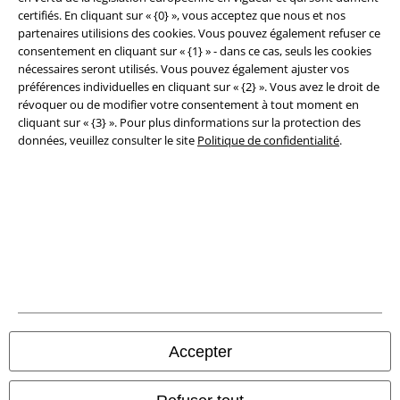
certifiés. En cliquant sur « {0} », vous acceptez que nous et nos
Éditeur
partenaires utilisions des cookies. Vous pouvez également refuser ce
consentement en cliquant sur « {1} » - dans ce cas, seuls les cookies
Clauses de confidentialité
nécessaires seront utilisés. Vous pouvez également ajuster vos
préférences individuelles en cliquant sur « {2} ». Vous avez le droit de
Élimination des déchets et protection de l'environnement
révoquer ou de modifier votre consentement à tout moment en
cliquant sur « {3} ». Pour plus dinformations sur la protection des
données, veuillez consulter le site
Politique de confidentialité
.
Déclaration de Conformité
Informations sur l'accessibilité
Paramètres des Cookies
Période de rétractation
Tous nos prix sont T.T.C. Cependant, ils ne comprennent pas
les frais
denvoi.
© 1986-2026 Large Popmerchandising BV
Accepter