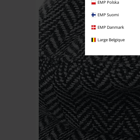
EMP Polska
EMP Suomi
EMP Danmark
Large Belgique