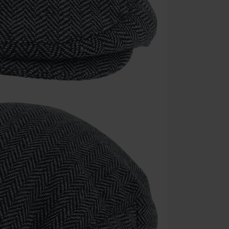
Code
AF
Valable uniqu
Minimum de c
Une fois le co
Non cumulable 
multimédias, l
Toten Hosen, M