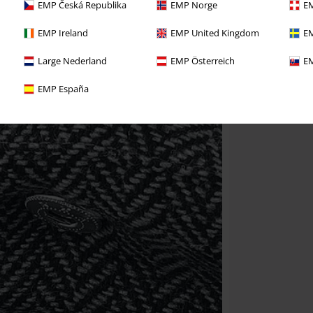
EMP Česká Republika
EMP Norge
EM
EMP Ireland
EMP United Kingdom
EM
Large Nederland
EMP Österreich
EM
EMP España