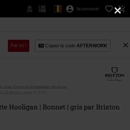
×
0
Se connecter
Par ici !
Copier le code
AFTERWORK
se, Frais d'envoi et d'emballage non inclus
ces 30 derniers jours
:
€ 32,99
te Hooligan | Bonnet | gris par Brixton