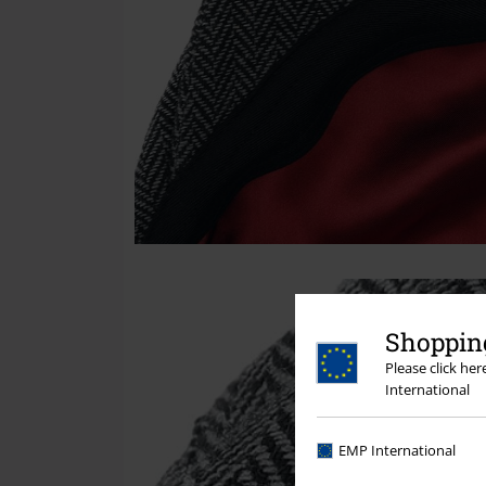
Shopping
Please click he
International
EMP International