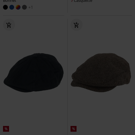
Bonnet
Casquette
+1
%
%