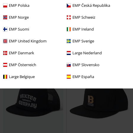
EMP Polska
EMP Česká Republika
%
Nouveau
-44 %
PVC
€ 55,00
EMP Norge
EMP Schweiz
€ 37,99
€ 30,39
Brood Lightweight - Casquette
Casquette Violoniste
Brixton
EMP Suomi
EMP Ireland
Brixton
Bonnet
Bonnet
EMP United Kingdom
EMP Sverige
EMP Danmark
Large Nederland
EMP Österreich
EMP Slovensko
Large Belgique
EMP España