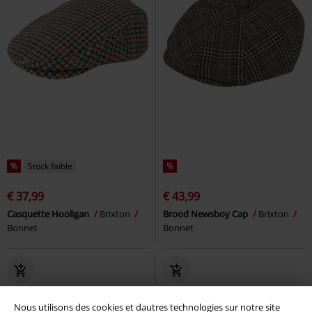
%
Stock faible
%
€ 37,99
€ 43,99
Casquette Hooligan
Brixton
Brood Newsboy Cap
Brixton
Bonnet
Bonnet
Nous utilisons des cookies et dautres technologies sur notre site