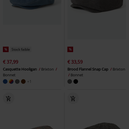
%
Stock faible
%
€ 37,99
€ 33,59
Casquette Hooligan
Brixton
Brood Flannel Snap Cap
Brixton
Bonnet
Bonnet
+1