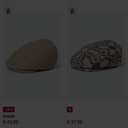
-18 %
%
€ 53,99
€ 43,99
€ 37,99