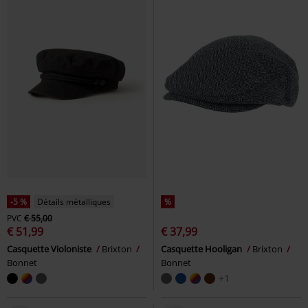
-5 %
Détails métalliques
%
PVC
€ 55,00
€ 51,99
€ 37,99
Casquette Violoniste
Brixton
Casquette Hooligan
Brixton
Bonnet
Bonnet
+1