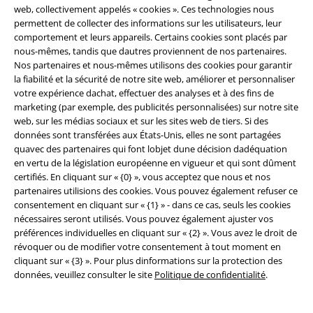
web, collectivement appelés « cookies ». Ces technologies nous
permettent de collecter des informations sur les utilisateurs, leur
comportement et leurs appareils. Certains cookies sont placés par
nous-mêmes, tandis que dautres proviennent de nos partenaires.
Nos partenaires et nous-mêmes utilisons des cookies pour garantir
la fiabilité et la sécurité de notre site web, améliorer et personnaliser
votre expérience dachat, effectuer des analyses et à des fins de
marketing (par exemple, des publicités personnalisées) sur notre site
web, sur les médias sociaux et sur les sites web de tiers. Si des
données sont transférées aux États-Unis, elles ne sont partagées
quavec des partenaires qui font lobjet dune décision dadéquation
en vertu de la législation européenne en vigueur et qui sont dûment
certifiés. En cliquant sur « {0} », vous acceptez que nous et nos
partenaires utilisions des cookies. Vous pouvez également refuser ce
%
Stock faible
%
Stock faible
consentement en cliquant sur « {1} » - dans ce cas, seuls les cookies
nécessaires seront utilisés. Vous pouvez également ajuster vos
€ 43,99
€ 43,99
préférences individuelles en cliquant sur « {2} ». Vous avez le droit de
Casquette Brood
Brixton
Casquette Hooligan
Brixton
révoquer ou de modifier votre consentement à tout moment en
Bonnet
Bonnet
cliquant sur « {3} ». Pour plus dinformations sur la protection des
données, veuillez consulter le site
Politique de confidentialité
.
+1