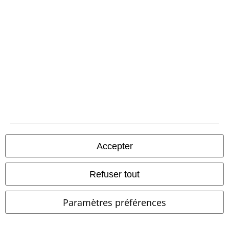
Accepter
Refuser tout
%
Stock faible
%
Stock faible
Paramètres préférences
€ 43,99
€ 37,99
CASTOR FEDORA
Brixton
Brood Lightweight Newsboy Cap
Chapeau
Brixton
Bonnet