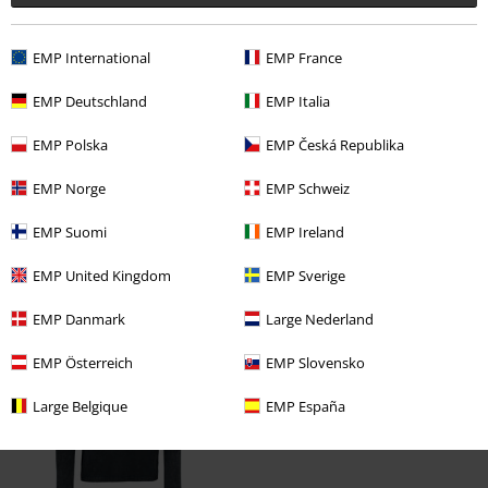
Manches Longues".
Rédiger un commentaire
EMP International
EMP France
EMP Deutschland
EMP Italia
EMP Polska
EMP Česká Republika
EMP Norge
EMP Schweiz
EMP Suomi
EMP Ireland
EMP United Kingdom
EMP Sverige
Dernière visite
EMP Danmark
Large Nederland
EMP Österreich
EMP Slovensko
Large Belgique
EMP España