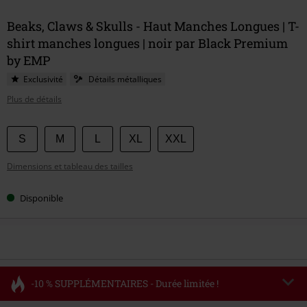
Beaks, Claws & Skulls - Haut Manches Longues | T-
shirt manches longues | noir par Black Premium
by EMP
Exclusivité
Détails métalliques
Plus de détails
Choisissez
S
M
L
XL
XXL
votre
Dimensions et tableau des tailles
taille
Disponible
-10 % SUPPLÉMENTAIRES - Durée limitée !