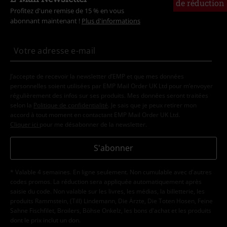
de réduction
Profitez d'une remise de 15 % en vous
abonnant maintenant !
Plus d'informations
J’accepte de recevoir la newsletter d’EMP et que mes données
personnelles soient utilisées par EMP Mail Order UK Ltd pour m’envoyer
régulièrement des infos sur ses produits. Mes données seront traitées
selon la
Politique de confidentialité
. Je sais que je peux retirer mon
accord à tout moment en contactant EMP Mail Order UK Ltd.
Cliquer ici
pour me désabonner de la newsletter.
S'abonner
* Valable 4 semaines. En ligne seulement. Non cumulable avec d'autres
codes promos. La réduction sera appliquée automatiquement après
saisie du code. Non valable sur les livres, les médias, la billetterie, les
produits Rammstein, (Till) Lindemann, Die Ärzte, Die Toten Hosen, Feine
Sahne Fischfilet, Broilers, Böhse Onkelz, les bons d'achat et les produits
dont le prix inclut un don.