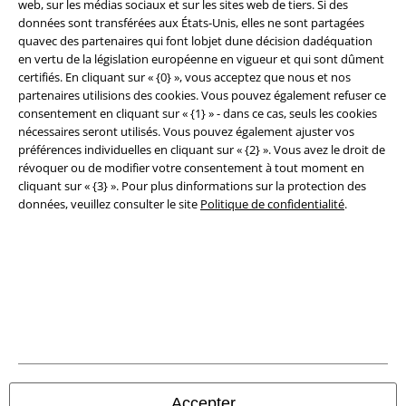
web, sur les médias sociaux et sur les sites web de tiers. Si des
Légal
données sont transférées aux États-Unis, elles ne sont partagées
quavec des partenaires qui font lobjet dune décision dadéquation
Conditions générales
en vertu de la législation européenne en vigueur et qui sont dûment
certifiés. En cliquant sur « {0} », vous acceptez que nous et nos
partenaires utilisions des cookies. Vous pouvez également refuser ce
Éditeur
consentement en cliquant sur « {1} » - dans ce cas, seuls les cookies
nécessaires seront utilisés. Vous pouvez également ajuster vos
Clauses de confidentialité
préférences individuelles en cliquant sur « {2} ». Vous avez le droit de
révoquer ou de modifier votre consentement à tout moment en
Élimination des déchets et protection de l'environnement
cliquant sur « {3} ». Pour plus dinformations sur la protection des
données, veuillez consulter le site
Politique de confidentialité
.
Déclaration de Conformité
Informations sur l'accessibilité
Paramètres des Cookies
Période de rétractation
Tous nos prix sont T.T.C. Cependant, ils ne comprennent pas
les frais
denvoi.
Accepter