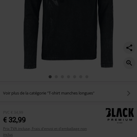
longues/593194.html
Voir plus de la catégorie "T-shirt manches longues"
PVC
€ 34,99
€ 32,99
Prix TVA incluse, Frais d'envoi et d'emballage non
inclus