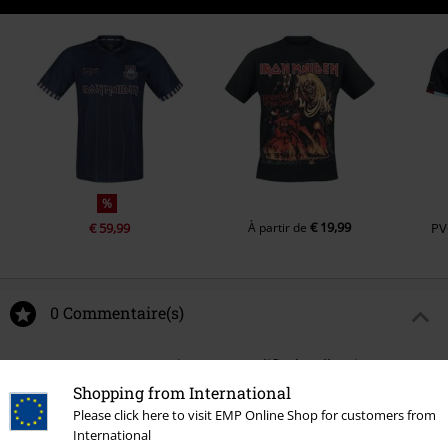
%
€ 19,99
€ 59,99
À partir de
PV
0 Commentaire(s)
Donnez-nous votre avis sur "Amplified Collection -
Hockey Jersey".
Shopping from International
Please click here to visit EMP Online Shop for customers from
Rédiger un commentaire
International