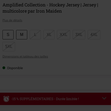
Amplified Collection - Hockey Jersey | Jersey |
multicolore par Iron Maiden
Plus de détails
Choisissez
S
M
L
XL
XXL
3XL
4XL
votre
taille
5XL
Dimensions et tableau des tailles
Disponible
-15 % SUPPLÉMENTAIRES - Durée limitée !
Code
WEEKEND
Copier le code