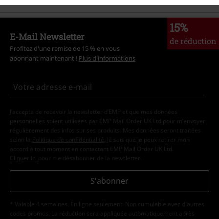
15%
E-Mail Newsletter
de réduction
Profitez d'une remise de 15 % en vous
abonnant maintenant !
Plus d'informations
J’accepte de recevoir la newsletter d’EMP et que mes données
personnelles soient utilisées par EMP Mail Order UK Ltd pour m’envoyer
régulièrement des infos sur ses produits. Mes données seront traitées
selon la
Politique de confidentialité
. Je sais que je peux retirer mon
accord à tout moment en contactant EMP Mail Order UK Ltd.
Cliquer ici
pour me désabonner de la newsletter.
S'abonner
* Valable 4 semaines. En ligne seulement. Non cumulable avec d'autres
codes promos. La réduction sera appliquée automatiquement après