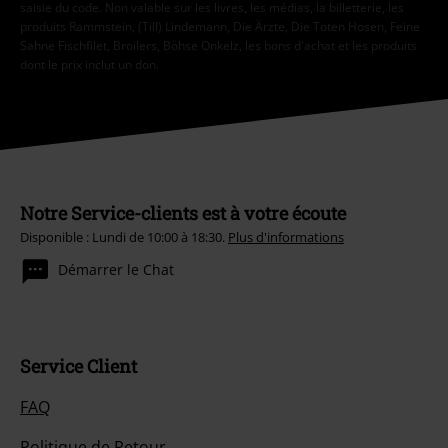
saisie du code. Non valable sur les livres, les médias, la billetterie, les
produits Rammstein, (Till) Lindemann, Die Ärzte, Die Toten Hosen, Feine
Sahne Fischfilet, Broilers, Böhse Onkelz, les bons d'achat et les produits
dont le prix inclut un don.
Notre Service-clients est à votre écoute
Disponible : Lundi de 10:00 à 18:30.
Plus d'informations
Démarrer le Chat
Service Client
FAQ
Politique de Retour