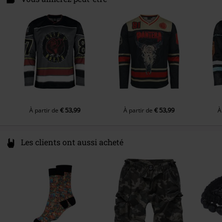
Couleur
multicolore
3044 BC Rotterdam
Collection
Homme
Netherlands
compliance@24hour-ar.com
€ 53,99
€ 53,99
À partir de
À partir de
À
Les clients ont aussi acheté