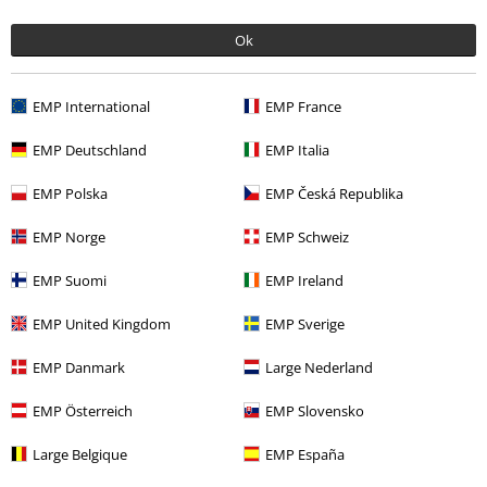
Ok
EMP International
EMP France
EMP Deutschland
EMP Italia
EMP Polska
EMP Česká Republika
EMP Norge
EMP Schweiz
Plus de catégories. Plus d'options.
EMP Suomi
EMP Ireland
Musique
Amplified Collection
EMP United Kingdom
EMP Sverige
Musique
Les Styles
Heavy Metal
EMP Danmark
Large Nederland
Vêtements
Sportswear
EMP Österreich
EMP Slovensko
Nouveautés
Band Merch
Grandes tailles
Large Belgique
EMP España
Musique
Top Bands
Iron Maiden
Vêtements