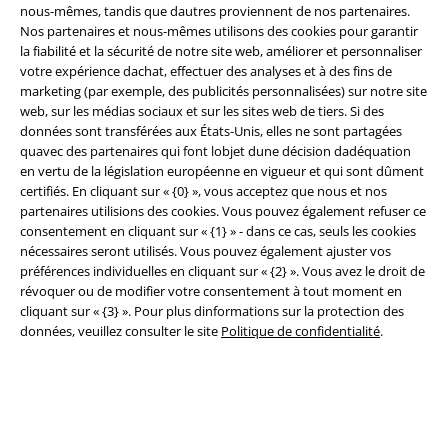
nous-mêmes, tandis que dautres proviennent de nos partenaires.
Nos partenaires et nous-mêmes utilisons des cookies pour garantir
la fiabilité et la sécurité de notre site web, améliorer et personnaliser
votre expérience dachat, effectuer des analyses et à des fins de
Légal
marketing (par exemple, des publicités personnalisées) sur notre site
web, sur les médias sociaux et sur les sites web de tiers. Si des
Conditions générales
données sont transférées aux États-Unis, elles ne sont partagées
quavec des partenaires qui font lobjet dune décision dadéquation
Éditeur
en vertu de la législation européenne en vigueur et qui sont dûment
certifiés. En cliquant sur « {0} », vous acceptez que nous et nos
Clauses de confidentialité
partenaires utilisions des cookies. Vous pouvez également refuser ce
consentement en cliquant sur « {1} » - dans ce cas, seuls les cookies
nécessaires seront utilisés. Vous pouvez également ajuster vos
Élimination des déchets et protection de l'environnement
préférences individuelles en cliquant sur « {2} ». Vous avez le droit de
révoquer ou de modifier votre consentement à tout moment en
Déclaration de Conformité
cliquant sur « {3} ». Pour plus dinformations sur la protection des
données, veuillez consulter le site
Politique de confidentialité
.
Informations sur l'accessibilité
Paramètres des Cookies
Période de rétractation