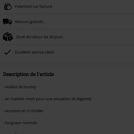
Valable jusqu'au 09/08/2026
Paiement sur facture
Minimum de commande : € 49,99.
Retours gratuits
Une fois le code saisi, la réduction sera automatiquement déduite à la fin de
la commande.
Droit de retour de 30 jours
Non cumulable avec dautres promotions. Non valable sur : les livres, les
supports multimédias, les billets, Rammstein, (Till) Lindemann, Böhse Onkelz,
Broilers, Die Ärzte, Die Toten Hosen, Metality, les bons d'achat et les articles
Excellent service client
incluant un don.
Description de l'article
- Maillot de hockey
- en matière mesh pour une sensation de légèreté
- encolure en V côtelée
- longueur normale