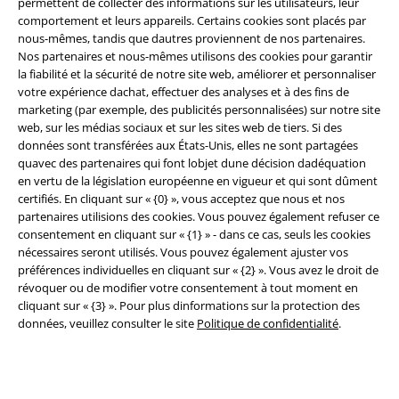
permettent de collecter des informations sur les utilisateurs, leur
comportement et leurs appareils. Certains cookies sont placés par
nous-mêmes, tandis que dautres proviennent de nos partenaires.
Nos partenaires et nous-mêmes utilisons des cookies pour garantir
la fiabilité et la sécurité de notre site web, améliorer et personnaliser
votre expérience dachat, effectuer des analyses et à des fins de
marketing (par exemple, des publicités personnalisées) sur notre site
Légal
web, sur les médias sociaux et sur les sites web de tiers. Si des
données sont transférées aux États-Unis, elles ne sont partagées
Conditions générales
quavec des partenaires qui font lobjet dune décision dadéquation
en vertu de la législation européenne en vigueur et qui sont dûment
Éditeur
certifiés. En cliquant sur « {0} », vous acceptez que nous et nos
partenaires utilisions des cookies. Vous pouvez également refuser ce
Clauses de confidentialité
consentement en cliquant sur « {1} » - dans ce cas, seuls les cookies
nécessaires seront utilisés. Vous pouvez également ajuster vos
Élimination des déchets et protection de l'environnement
préférences individuelles en cliquant sur « {2} ». Vous avez le droit de
révoquer ou de modifier votre consentement à tout moment en
cliquant sur « {3} ». Pour plus dinformations sur la protection des
Déclaration de Conformité
données, veuillez consulter le site
Politique de confidentialité
.
Informations sur l'accessibilité
Paramètres des Cookies