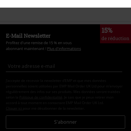
Promos %
Vêtements
T Shirts & Tops
T-Shirts
15%
E-Mail Newsletter
de réduction
Profitez d'une remise de 15 % en vous
abonnant maintenant !
Plus d'informations
J’accepte de recevoir la newsletter d’EMP et que mes données
personnelles soient utilisées par EMP Mail Order UK Ltd pour m’envoyer
régulièrement des infos sur ses produits. Mes données seront traitées
selon la
Politique de confidentialité
. Je sais que je peux retirer mon
accord à tout moment en contactant EMP Mail Order UK Ltd.
Cliquer ici
pour me désabonner de la newsletter.
S'abonner