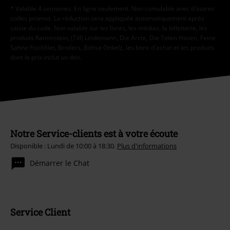
* Valable 4 semaines. En ligne seulement. Non cumulable avec d'autres
codes promos. La réduction sera appliquée automatiquement après
saisie du code. Non valable sur les livres, les médias, la billetterie, les
produits Rammstein, (Till) Lindemann, Die Ärzte, Die Toten Hosen, Feine
Sahne Fischfilet, Broilers, Böhse Onkelz, les bons d'achat et les produits
dont le prix inclut un don.
Notre Service-clients est à votre écoute
Disponible : Lundi de 10:00 à 18:30.
Plus d'informations
Démarrer le Chat
Service Client