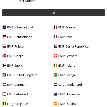
International
Ok
EMP International
EMP France
EMP Deutschland
EMP Italia
-21 %
€ 32,99
€ 25,99
EMP Polska
EMP Česká Republika
EMP Norge
EMP Schweiz
Plus de catégories. Plus d'options.
EMP Suomi
EMP Ireland
Vêtements & accessoires
Hauts
T-shirts
EMP United Kingdom
EMP Sverige
Thèmes
Basics
Vêtements
T-Shirts
EMP Danmark
Large Nederland
Nouveautés
Vêtements
T Shirts & Tops
T-shirts
EMP Österreich
EMP Slovensko
Promos %
Homme
Vêtements
T-Shirts & Tops
Large Belgique
EMP España