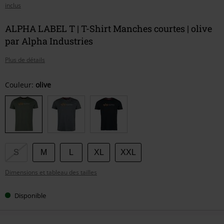
inclus
ALPHA LABEL T | T-Shirt Manches courtes | olive
par Alpha Industries
Plus de détails
Choisissez
Couleur:
olive
votre
taille
S
M
L
XL
XXL
Dimensions et tableau des tailles
Disponible