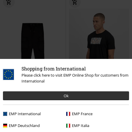
Shopping from International
Please click here to visit EMP Online Shop for customers from
International
Ok
%
%
EMP International
EMP France
€ 59,99
€ 24,79
Division - Pantalon
Alpha
Logo Airborn - T-Shirt
Alpha
EMP Deutschland
EMP Italia
Industries
Pantalon Cargo
Industries
T-Shirt Manches