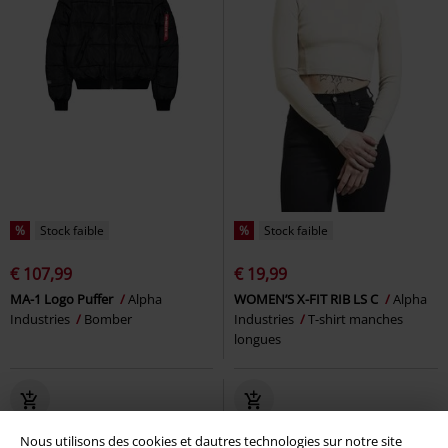
%
Stock faible
%
Stock faible
€ 107,99
€ 19,99
MA-1 Logo Puffer
Alpha
WOMEN’S X-FIT RIB LS C
Alpha
Industries
Bomber
Industries
T-shirt manches
longues
Nous utilisons des cookies et dautres technologies sur notre site