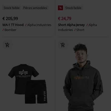
Stock faible
Pièces amovibles
%
Stock faible
€ 205,99
€ 24,79
MA-1 TT Hood
Alpha Industries
Short Alpha Jersey
Alpha
Bomber
Industries
Short