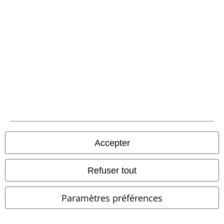
Accepter
Refuser tout
Stock faible
Patchs
%
Stock faible
Paramètres préférences
€ 75,99
€ 107,99