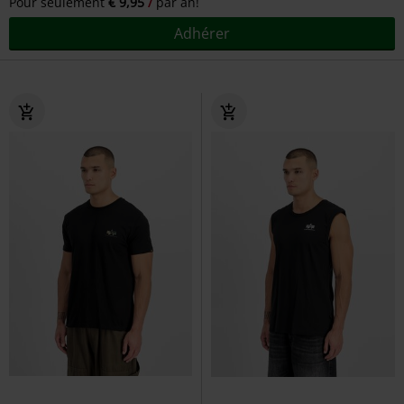
Pour seulement
€ 9,95
par an!
Adhérer