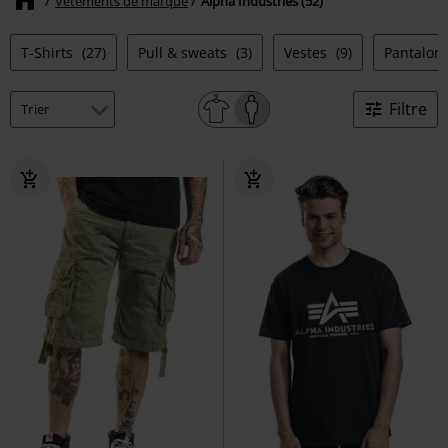
Vêtements de marque
Alpha Industries (52)
T-Shirts
(27)
Pull & sweats
(3)
Vestes
(9)
Pantalon
Filtre