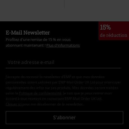
15%
E-Mail Newsletter
de réduction
Profitez d'une remise de 15 % en vous
abonnant maintenant !
Plus d'informations
J’accepte de recevoir la newsletter d’EMP et que mes données
personnelles soient utilisées par EMP Mail Order UK Ltd pour m’envoyer
régulièrement des infos sur ses produits. Mes données seront traitées
selon la
Politique de confidentialité
. Je sais que je peux retirer mon
accord à tout moment en contactant EMP Mail Order UK Ltd.
Cliquer ici
pour me désabonner de la newsletter.
S'abonner