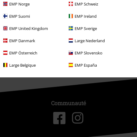
EMP Norge
EMP Schweiz
À propos d'EMP
EMP Suomi
EMP Ireland
EMP United Kingdom
EMP Sverige
Réseau d'Affiliation
EMP Danmark
Large Nederland
Durabilité
EMP Österreich
EMP Slovensko
Large Belgique
EMP España
Communauté