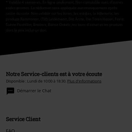
* Valable 4 semaines. En ligne seulement. Non cumulable avec d'autres
codes promos. La réduction sera appliquée automatiquement après
saisie du code. Non valable sur les livres, les médias, la billetterie, les
produits Rammstein, (Till) Lindemann, Die Ärzte, Die Toten Hosen, Feine
Sahne Fischfilet, Broilers, Böhse Onkelz, les bons d'achat et les produits
dont le prix inclut un don.
Notre Service-clients est à votre écoute
Disponible : Lundi de 10:00 à 18:30.
Plus d'informations
Démarrer le Chat
Service Client
FAQ