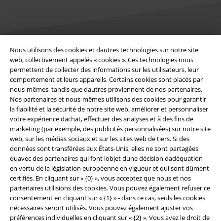
Nous utilisons des cookies et dautres technologies sur notre site
Légal
web, collectivement appelés « cookies ». Ces technologies nous
permettent de collecter des informations sur les utilisateurs, leur
Conditions générales
comportement et leurs appareils. Certains cookies sont placés par
nous-mêmes, tandis que dautres proviennent de nos partenaires.
Nos partenaires et nous-mêmes utilisons des cookies pour garantir
Éditeur
la fiabilité et la sécurité de notre site web, améliorer et personnaliser
votre expérience dachat, effectuer des analyses et à des fins de
Clauses de confidentialité
marketing (par exemple, des publicités personnalisées) sur notre site
web, sur les médias sociaux et sur les sites web de tiers. Si des
Élimination des déchets et protection de l'environnement
données sont transférées aux États-Unis, elles ne sont partagées
quavec des partenaires qui font lobjet dune décision dadéquation
Déclaration de Conformité
en vertu de la législation européenne en vigueur et qui sont dûment
certifiés. En cliquant sur « {0} », vous acceptez que nous et nos
partenaires utilisions des cookies. Vous pouvez également refuser ce
Informations sur l'accessibilité
consentement en cliquant sur « {1} » - dans ce cas, seuls les cookies
nécessaires seront utilisés. Vous pouvez également ajuster vos
Paramètres des Cookies
préférences individuelles en cliquant sur « {2} ». Vous avez le droit de