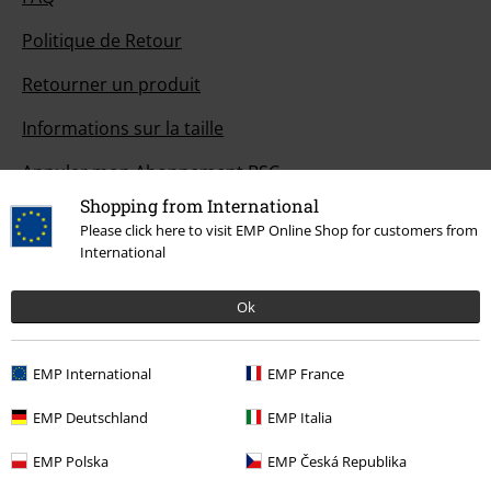
Politique de Retour
Retourner un produit
Informations sur la taille
Annuler mon Abonnement BSC
Shopping from International
Méthodes de paiement
Please click here to visit EMP Online Shop for customers from
International
Ok
Offre pour toi
Concours
EMP International
EMP France
Bons d'achat Large
EMP Deutschland
EMP Italia
EMP Backstage Club
EMP Polska
EMP Česká Republika