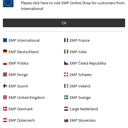
€ 21,99
€ 35,99
Please click here to visit EMP Online Shop for customers from
International
Lonesome Crow (2026 Mix)
Lonesome Crow (2026 Mix)
Scorpions
CD
RÉÉDITION,
Scorpions
LP
Vinyle de
Digisleeve
couleur, RÉÉDITION, ÉDITION
Ok
LIMITÉE, Standard
EMP International
EMP France
EMP Deutschland
EMP Italia
EMP Polska
EMP Česká Republika
EMP Norge
EMP Schweiz
EMP Suomi
EMP Ireland
EMP United Kingdom
EMP Sverige
Stock faible
Nouveau
Stock faible
EMP Danmark
Large Nederland
€ 35,99
€ 35,99
Return To Forever
Scorpions
Blackout
Scorpions
LP
EMP Österreich
EMP Slovensko
LP
RÉÉDITION, Standard
Vinyle de couleur, ÉDITION