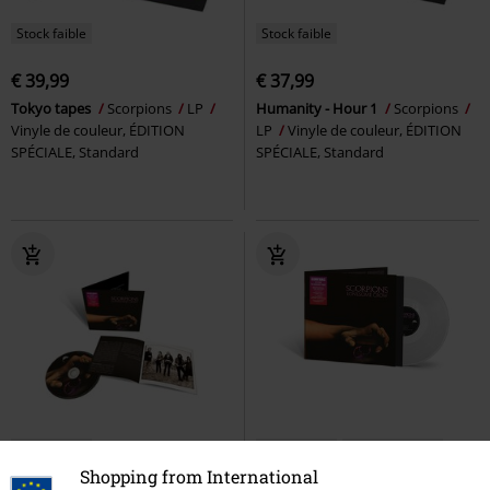
Stock faible
Stock faible
€ 39,99
€ 37,99
Tokyo tapes
Scorpions
LP
Humanity - Hour 1
Scorpions
Vinyle de couleur, ÉDITION
LP
Vinyle de couleur, ÉDITION
SPÉCIALE, Standard
SPÉCIALE, Standard
Stock faible
Stock faible
Édition Limitée
Shopping from International