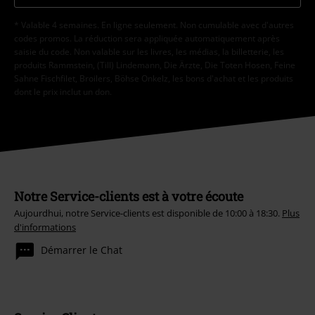
* Valable 4 semaines. En ligne seulement. Non cumulable avec d'autres
codes promos. La réduction sera appliquée automatiquement après
saisie du code. Non valable sur les livres, les médias, la billetterie, les
produits Rammstein, (Till) Lindemann, Die Ärzte, Die Toten Hosen, Feine
Sahne Fischfilet, Broilers, Böhse Onkelz, les bons d'achat et les produits
dont le prix inclut un don.
Notre Service-clients est à votre écoute
Aujourdhui, notre Service-clients est disponible de 10:00 à 18:30.
Plus
d'informations
Démarrer le Chat