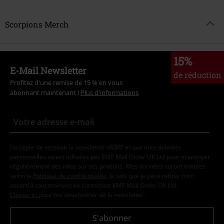
Scorpions Merch
15%
E-Mail Newsletter
de réduction
Profitez d'une remise de 15 % en vous
abonnant maintenant !
Plus d'informations
J’accepte de recevoir la newsletter d’EMP et que mes données
personnelles soient utilisées par EMP Mail Order UK Ltd pour m’envoyer
régulièrement des infos sur ses produits. Mes données seront traitées
selon la
Politique de confidentialité
. Je sais que je peux retirer mon
accord à tout moment en contactant EMP Mail Order UK Ltd.
Cliquer ici
pour me désabonner de la newsletter.
S'abonner