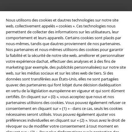
Nous utilisons des cookies et dautres technologies sur notre site
web, collectivement appelés « cookies ». Ces technologies nous
permettent de collecter des informations sur les utilisateurs, leur
comportement et leurs appareils. Certains cookies sont placés par
nous-mêmes, tandis que dautres proviennent de nos partenaires.
Légal
Nos partenaires et nous-mêmes utilisons des cookies pour garantir
la fiabilité et la sécurité de notre site web, améliorer et personnaliser
Conditions générales
votre expérience dachat, effectuer des analyses et à des fins de
marketing (par exemple, des publicités personnalisées) sur notre site
web, sur les médias sociaux et sur les sites web de tiers. Si des
Éditeur
données sont transférées aux États-Unis, elles ne sont partagées
quavec des partenaires qui font lobjet dune décision dadéquation
Clauses de confidentialité
en vertu de la législation européenne en vigueur et qui sont dûment
certifiés. En cliquant sur « {0} », vous acceptez que nous et nos
Élimination des déchets et protection de l'environnement
partenaires utilisions des cookies. Vous pouvez également refuser ce
consentement en cliquant sur « {1} » - dans ce cas, seuls les cookies
Déclaration de Conformité
nécessaires seront utilisés. Vous pouvez également ajuster vos
préférences individuelles en cliquant sur « {2} ». Vous avez le droit de
révoquer ou de modifier votre consentement à tout moment en
Informations sur l'accessibilité
cliquant sur « {3} ». Pour plus dinformations sur la protection des