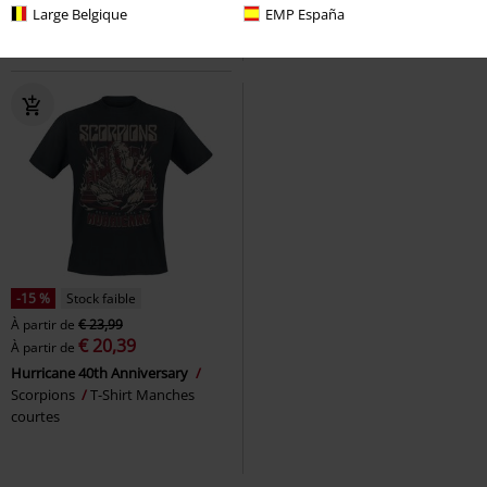
SPÉCIALE, Standard
Large Belgique
EMP España
-15 %
Stock faible
À partir de
€ 23,99
€ 20,39
À partir de
Hurricane 40th Anniversary
Scorpions
T-Shirt Manches
courtes