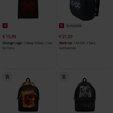
%
%
Exclusivité
€ 15,99
€ 21,59
Grunge Logo
Sleep Token
Sac
Black Ice
AC/DC
Sacs
En Tissu
isothermes