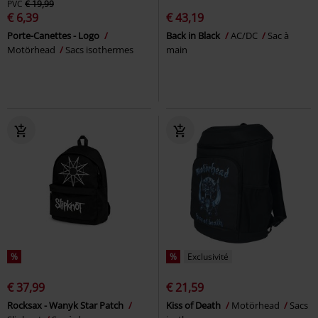
PVC
€ 19,99
€ 6,39
€ 43,19
Porte-Canettes - Logo
Back in Black
AC/DC
Sac à
Motörhead
Sacs isothermes
main
%
%
Exclusivité
€ 37,99
€ 21,59
Rocksax - Wanyk Star Patch
Kiss of Death
Motörhead
Sacs