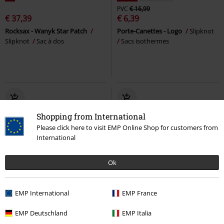
PVC
€ 16,99
€ 37,39
€ 6,39
Rocksax - Wanyk Star Patch
Porte-Canettes - Logo
Slipknot
Slipknot
Sac à dos
Sacs isothermes
Shopping from International
Please click here to visit EMP Online Shop for customers from
International
Ok
%
Exclusivité
%
EMP International
EMP France
€ 26,39
€ 30,99
EMP Deutschland
EMP Italia
Logo
AC/DC
Sac Banane
Never say die
Black Sabbath