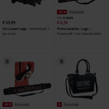
-62 %
Exclusivité
PVC
€ 16,99
€ 53,99
€ 6,39
US Cooper Large
Motörhead
Porte-Canettes - Logo
Sac à dos
Powerwolf
Sac à bandoulière
-68 %
Exclusivité
%
Exclusivité