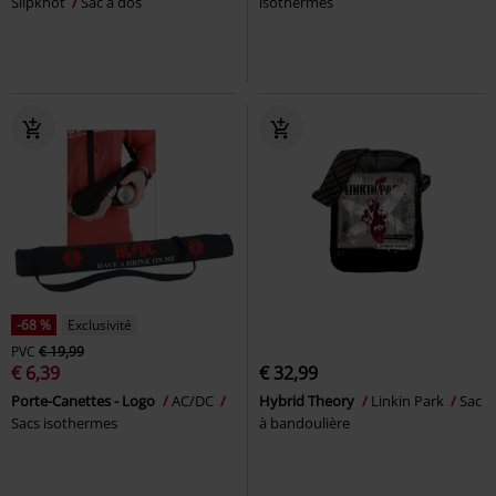
Slipknot
Sac à dos
isothermes
-68 %
Exclusivité
PVC
€ 19,99
€ 6,39
€ 32,99
Porte-Canettes - Logo
AC/DC
Hybrid Theory
Linkin Park
Sac
Sacs isothermes
à bandoulière