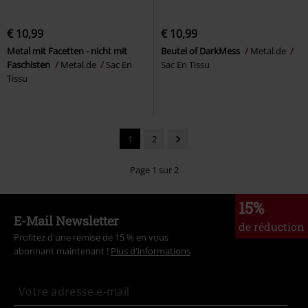
€ 10,99
€ 10,99
Metal mit Facetten - nicht mit
Beutel of DarkMess
Metal.de
Faschisten
Metal.de
Sac En
Sac En Tissu
Tissu
1
2
Page 1 sur 2
15%
E-Mail Newsletter
de réduction
Profitez d'une remise de 15 % en vous
abonnant maintenant !
Plus d'informations