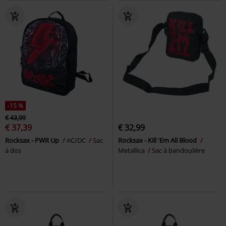
-15 %
€ 43,99
€ 37,39
€ 32,99
Rocksax - PWR Up
AC/DC
Sac
Rocksax - Kill 'Em All Blood
à dos
Metallica
Sac à bandoulière