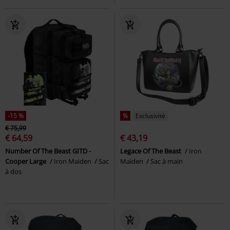
-15 %
%
Exclusivité
€ 75,99
€ 64,59
€ 43,19
Number Of The Beast GITD -
Legace Of The Beast
Iron
Cooper Large
Iron Maiden
Sac
Maiden
Sac à main
à dos