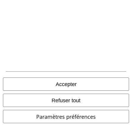
Envoi
PostNL Pickup
large app
Téléchargez la nouvelle Appli large gratuitement et profitez de tous
ses avantages et de toutes ses fonctionnalités.
Accepter
Refuser tout
A Warner Music Group Company
Paramètres préférences