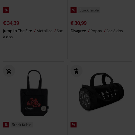
%
%
Stock faible
€ 34,39
€ 30,99
Jump In The Fire
Metallica
Sac
Disagree
Poppy
Sac à dos
à dos
%
Stock faible
%