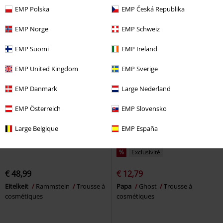
Sac à dos
EMP Polska
EMP Česká Republika
EMP Norge
EMP Schweiz
EMP Suomi
EMP Ireland
EMP United Kingdom
EMP Sverige
EMP Danmark
Large Nederland
EMP Österreich
EMP Slovensko
Large Belgique
EMP España
%
Exclusivité
€ 48,99
€ 12,79
Eitelkeit
Rammstein
Trousse à
Papa
Ghost
Trousse à
cosmétiques
cosmétiques