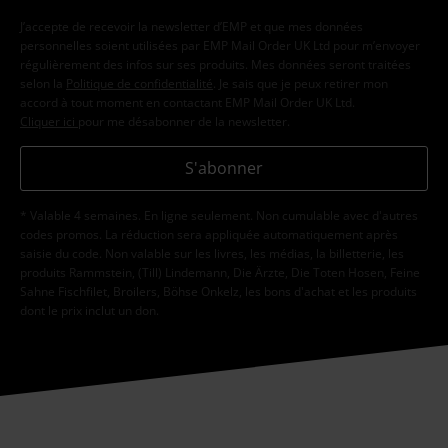
J’accepte de recevoir la newsletter d’EMP et que mes données
personnelles soient utilisées par EMP Mail Order UK Ltd pour m’envoyer
régulièrement des infos sur ses produits. Mes données seront traitées
selon la
Politique de confidentialité
. Je sais que je peux retirer mon
accord à tout moment en contactant EMP Mail Order UK Ltd.
Cliquer ici
pour me désabonner de la newsletter.
S'abonner
* Valable 4 semaines. En ligne seulement. Non cumulable avec d'autres
codes promos. La réduction sera appliquée automatiquement après
saisie du code. Non valable sur les livres, les médias, la billetterie, les
produits Rammstein, (Till) Lindemann, Die Ärzte, Die Toten Hosen, Feine
Sahne Fischfilet, Broilers, Böhse Onkelz, les bons d'achat et les produits
dont le prix inclut un don.