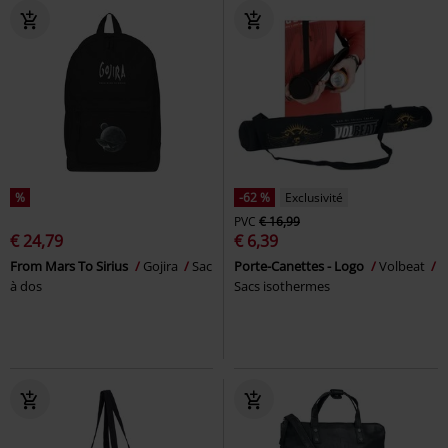
%
-62 %
Exclusivité
PVC
€ 16,99
€ 24,79
€ 6,39
From Mars To Sirius
Gojira
Sac
Porte-Canettes - Logo
Volbeat
à dos
Sacs isothermes