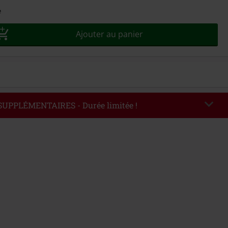
sez
e
Ajouter au panier
 SUPPLÉMENTAIRES - Durée limitée !
EKEND
Copier le code
'au 09/08/2026
ommande : € 49,99.
de saisi, la réduction sera automatiquement déduite à la fin de la commande.
avec dautres promotions. Non valable sur : les livres, les supports
es billets, Rammstein, (Till) Lindemann, Böhse Onkelz, Broilers, Die Ärzte, Die
etality, les bons d'achat et les articles incluant un don.