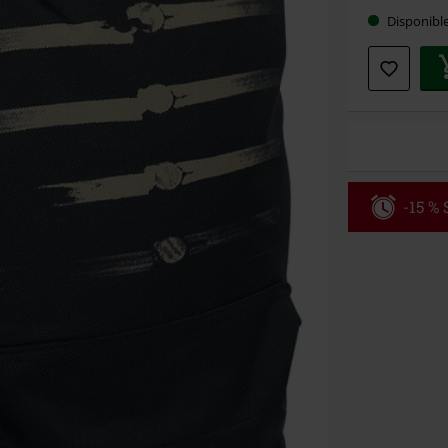
Choisis
Disponibl
votre
taille
-15 %
Code
WE
Valable jusqu
Minimum de c
Une fois le co
Non cumulable 
multimédias, l
Toten Hosen, M