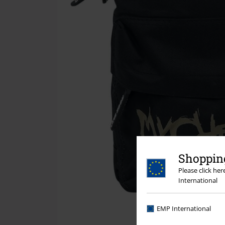
Shopping
Please click he
International
EMP International