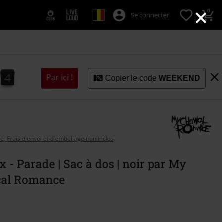
×
0
Se connecter
2
1
3
Par ici !
Copier le code
WEEKEND
1
2
se, Frais d'envoi et d'emballage non inclus
 - Parade | Sac à dos | noir par My
al Romance