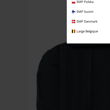
EMP Polska
EMP Suomi
EMP Danmark
Large Belgique