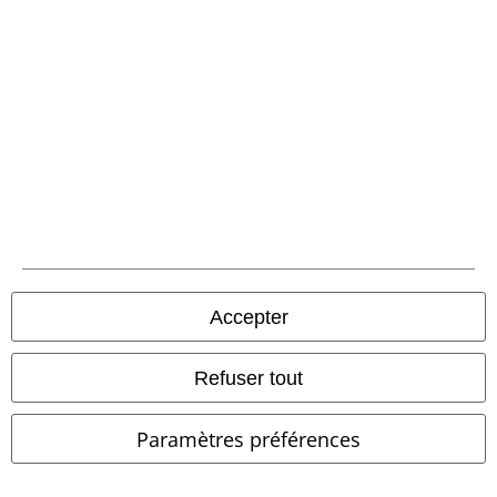
Envoi
PostNL Pickup
large app
Téléchargez la nouvelle Appli large gratuitement et profitez de tous
ses avantages et de toutes ses fonctionnalités.
Accepter
Refuser tout
A Warner Music Group Company
Paramètres préférences