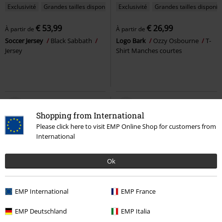
Exclusivité
Grandes tailles disponibles
Exclusivité
Grandes tailles disponib
€ 53,99
€ 26,99
À partir de
À partir de
Soccer Jersey
Black Sabbath
Logo Bark
Ozzy Osbourne
T-
Jersey
Shirt Manches courtes
Shopping from International
Please click here to visit EMP Online Shop for customers from
International
Ok
EMP International
EMP France
Grandes tailles disponibles
%
EMP Deutschland
EMP Italia
€ 26,99
€ 21,59