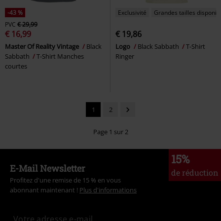
-43 %
Exclusivité
Grandes tailles disponib
PVC
€ 29,99
€ 16,99
€ 19,86
Master Of Reality Vintage
Black
Logo
Black Sabbath
T-Shirt
Sabbath
T-Shirt Manches
Ringer
courtes
1
2
Page 1 sur 2
15%
E-Mail Newsletter
de réduction
Profitez d'une remise de 15 % en vous
abonnant maintenant !
Plus d'informations