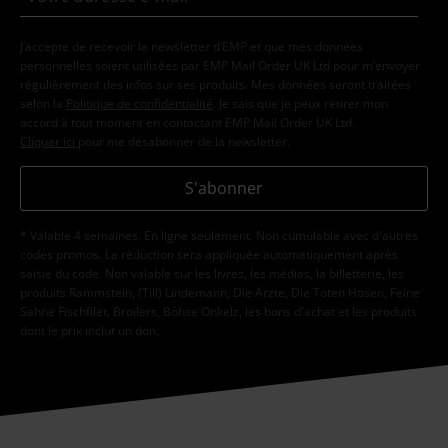
J’accepte de recevoir la newsletter d’EMP et que mes données
personnelles soient utilisées par EMP Mail Order UK Ltd pour m’envoyer
régulièrement des infos sur ses produits. Mes données seront traitées
selon la
Politique de confidentialité
. Je sais que je peux retirer mon
accord à tout moment en contactant EMP Mail Order UK Ltd.
Cliquer ici
pour me désabonner de la newsletter.
S'abonner
* Valable 4 semaines. En ligne seulement. Non cumulable avec d'autres
codes promos. La réduction sera appliquée automatiquement après
saisie du code. Non valable sur les livres, les médias, la billetterie, les
produits Rammstein, (Till) Lindemann, Die Ärzte, Die Toten Hosen, Feine
Sahne Fischfilet, Broilers, Böhse Onkelz, les bons d'achat et les produits
dont le prix inclut un don.