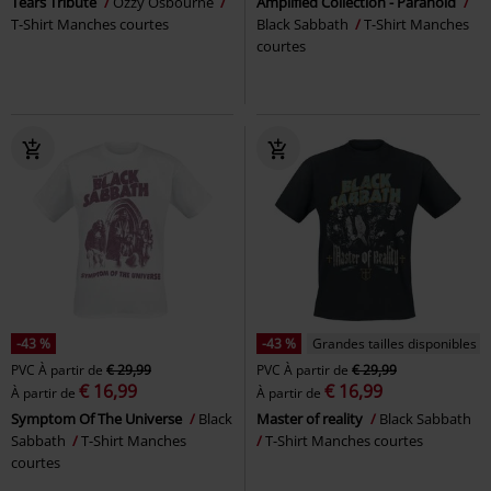
Tears Tribute
Ozzy Osbourne
Amplified Collection - Paranoid
T-Shirt Manches courtes
Black Sabbath
T-Shirt Manches
courtes
-43 %
-43 %
Grandes tailles disponibles
PVC
À partir de
€ 29,99
PVC
À partir de
€ 29,99
€ 16,99
€ 16,99
À partir de
À partir de
Symptom Of The Universe
Black
Master of reality
Black Sabbath
Sabbath
T-Shirt Manches
T-Shirt Manches courtes
courtes