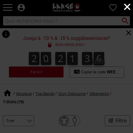
×
EMP
0
-
Merchandising
Recher
Rechercher
Musique,
sur
Gaming,
le
Films
catalogue
Jusqu'à -70 % & -15 % supplémentaires*
&
BON WEEK-END !
Séries
TV
2
0
2
1
3
5
2
0
2
1
3
4
3
3
6
4
5
-
Modes
alternatives
Par ici !
Copier le code
WEEKEND
Musique
Top Bands
Ozzy Osbourne
Vêtements
T-Shirts (79)
Filtre