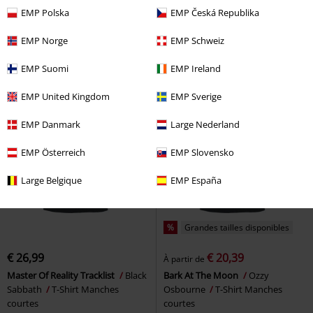
Demon Fire Circle
Black Sabbath
Black Sabbath Tracklist
Black
EMP Polska
EMP Česká Republika
T-Shirt Manches courtes
Sabbath
T-Shirt Manches
courtes
EMP Norge
EMP Schweiz
EMP Suomi
EMP Ireland
EMP United Kingdom
EMP Sverige
EMP Danmark
Large Nederland
EMP Österreich
EMP Slovensko
Large Belgique
EMP España
%
Grandes tailles disponibles
€ 26,99
€ 20,39
À partir de
Master Of Reality Tracklist
Black
Bark At The Moon
Ozzy
Sabbath
T-Shirt Manches
Osbourne
T-Shirt Manches
courtes
courtes