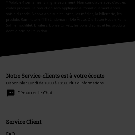
* Valable 4 semaines. En ligne seulement. Non cumulable avec d'autres
codes promos. La réduction sera appliquée automatiquement après
saisie du code. Non valable sur les livres, les médias, la billetterie, les
produits Rammstein, (Till) Lindemann, Die Ärzte, Die Toten Hosen, Feine
Sahne Fischfilet, Broilers, Böhse Onkelz, les bons d'achat et les produits
dont le prix inclut un don.
Notre Service-clients est à votre écoute
Disponible : Lundi de 10:00 à 18:30.
Plus d'informations
Démarrer le Chat
Service Client
FAQ