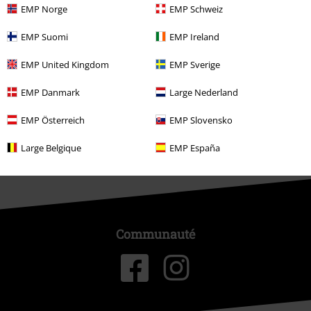
EMP Norge
EMP Schweiz
À propos d'EMP
EMP Suomi
EMP Ireland
EMP United Kingdom
EMP Sverige
Réseau d'Affiliation
EMP Danmark
Large Nederland
Durabilité
EMP Österreich
EMP Slovensko
Large Belgique
EMP España
Communauté