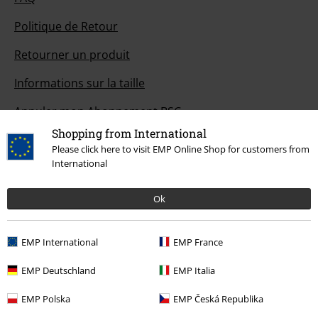
Politique de Retour
Retourner un produit
Informations sur la taille
Annuler mon Abonnement BSC
Shopping from International
Méthodes de paiement
Please click here to visit EMP Online Shop for customers from
International
Ok
Offre pour toi
Concours
EMP International
EMP France
Bons d'achat Large
EMP Deutschland
EMP Italia
EMP Backstage Club
EMP Polska
EMP Česká Republika