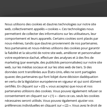
Nous utilisons des cookies et dautres technologies sur notre site
Légal
web, collectivement appelés « cookies ». Ces technologies nous
permettent de collecter des informations sur les utilisateurs, leur
Conditions générales
comportement et leurs appareils. Certains cookies sont placés par
nous-mêmes, tandis que dautres proviennent de nos partenaires.
Nos partenaires et nous-mêmes utilisons des cookies pour garantir
Éditeur
la fiabilité et la sécurité de notre site web, améliorer et personnaliser
votre expérience dachat, effectuer des analyses et à des fins de
Clauses de confidentialité
marketing (par exemple, des publicités personnalisées) sur notre site
web, sur les médias sociaux et sur les sites web de tiers. Si des
Élimination des déchets et protection de l'environnement
données sont transférées aux États-Unis, elles ne sont partagées
quavec des partenaires qui font lobjet dune décision dadéquation
Déclaration de Conformité
en vertu de la législation européenne en vigueur et qui sont dûment
certifiés. En cliquant sur « {0} », vous acceptez que nous et nos
partenaires utilisions des cookies. Vous pouvez également refuser ce
Informations sur l'accessibilité
consentement en cliquant sur « {1} » - dans ce cas, seuls les cookies
nécessaires seront utilisés. Vous pouvez également ajuster vos
Paramètres des Cookies
préférences individuelles en cliquant sur « {2} ». Vous avez le droit de