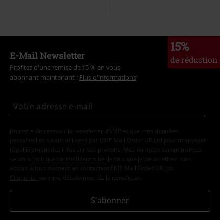
15%
E-Mail Newsletter
de réduction
Profitez d'une remise de 15 % en vous
abonnant maintenant !
Plus d'informations
J’accepte de recevoir la newsletter d’EMP et que mes données
personnelles soient utilisées par EMP Mail Order UK Ltd pour m’envoyer
régulièrement des infos sur ses produits. Mes données seront traitées
selon la
Politique de confidentialité
. Je sais que je peux retirer mon
accord à tout moment en contactant EMP Mail Order UK Ltd.
Cliquer ici
pour me désabonner de la newsletter.
S'abonner