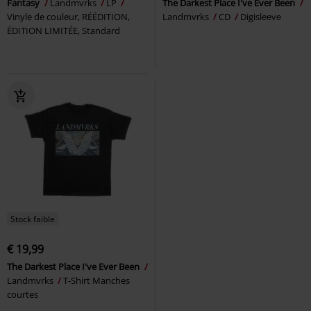
Fantasy
Landmvrks
LP
The Darkest Place I've Ever Been
Vinyle de couleur, RÉÉDITION,
Landmvrks
CD
Digisleeve
ÉDITION LIMITÉE, Standard
Stock faible
€ 19,99
The Darkest Place I've Ever Been
Landmvrks
T-Shirt Manches
courtes