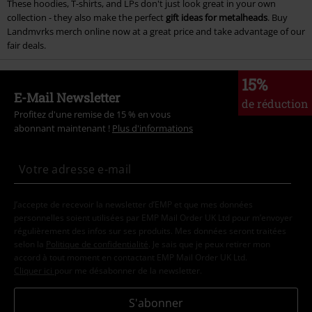
These hoodies, T-shirts, and LPs don't just look great in your own
collection - they also make the perfect
gift ideas for metalheads
. Buy
Landmvrks merch online now at a great price and take advantage of our
fair deals.
15%
E-Mail Newsletter
de réduction
Profitez d'une remise de 15 % en vous
abonnant maintenant !
Plus d'informations
J’accepte de recevoir la newsletter d’EMP et que mes données
personnelles soient utilisées par EMP Mail Order UK Ltd pour m’envoyer
régulièrement des infos sur ses produits. Mes données seront traitées
selon la
Politique de confidentialité
. Je sais que je peux retirer mon
accord à tout moment en contactant EMP Mail Order UK Ltd.
Cliquer ici
pour me désabonner de la newsletter.
S'abonner