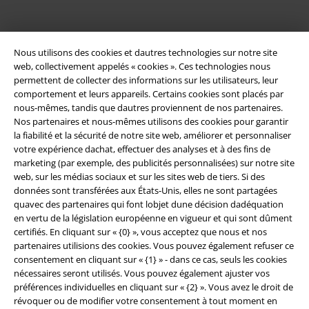
Nous utilisons des cookies et dautres technologies sur notre site
web, collectivement appelés « cookies ». Ces technologies nous
permettent de collecter des informations sur les utilisateurs, leur
comportement et leurs appareils. Certains cookies sont placés par
nous-mêmes, tandis que dautres proviennent de nos partenaires.
Légal
Nos partenaires et nous-mêmes utilisons des cookies pour garantir
la fiabilité et la sécurité de notre site web, améliorer et personnaliser
Conditions générales
votre expérience dachat, effectuer des analyses et à des fins de
marketing (par exemple, des publicités personnalisées) sur notre site
Éditeur
web, sur les médias sociaux et sur les sites web de tiers. Si des
données sont transférées aux États-Unis, elles ne sont partagées
Clauses de confidentialité
quavec des partenaires qui font lobjet dune décision dadéquation
en vertu de la législation européenne en vigueur et qui sont dûment
certifiés. En cliquant sur « {0} », vous acceptez que nous et nos
Élimination des déchets et protection de l'environnement
partenaires utilisions des cookies. Vous pouvez également refuser ce
consentement en cliquant sur « {1} » - dans ce cas, seuls les cookies
Déclaration de Conformité
nécessaires seront utilisés. Vous pouvez également ajuster vos
préférences individuelles en cliquant sur « {2} ». Vous avez le droit de
Informations sur l'accessibilité
révoquer ou de modifier votre consentement à tout moment en