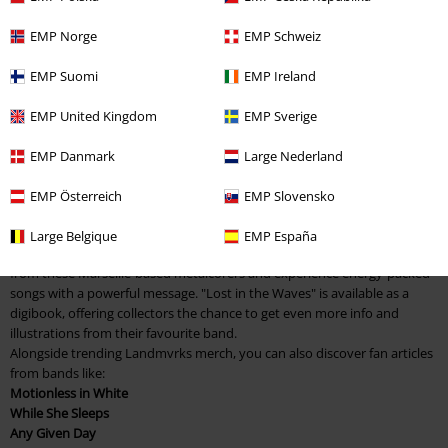
What Landmvrks merch is available online?
EMP Norge
EMP Schweiz
If you want to order Landmvrks merch online, you shouldn't waste any
time, as these fan items sell out fast. Discover
Landmvrks T-shirts
EMP Suomi
EMP Ireland
f
eaturing the striking Cicada album cover from "Fantasy," for example.
Some pieces come in a cool tie-dye look, while other shirts impress with
EMP United Kingdom
EMP Sverige
simple, solid colours. When it comes to our Landmvrks merch, you can
always rely on
top quality
; pure cotton and high-quality stitched seams
EMP Danmark
Large Nederland
ensure the best wearing comfort.
EMP Österreich
EMP Slovensko
Order Landmvrks CDs at brilliant deals
Large Belgique
EMP España
When it comes to music, you know your stuff! Grab the CDs and albums
from these Marseille-based metalcorers and experience energy-packed
songs with a powerful message. "Lost in the Waves" is available as a
digibook, offering collectors the chance to get even more info and
illustrations from their favourite band.
Alongside trending Landmvrks merch, you can also discover fan articles
from bands like:
Motionless in White
While She Sleeps
Any Given Day