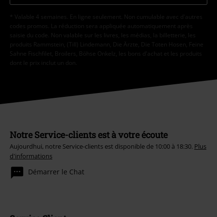
* Valable 4 semaines. En ligne seulement. Non cumulable avec d'autres
codes promos. La réduction sera appliquée automatiquement après
saisie du code. Non valable sur les livres, les médias, la billetterie, les
produits Rammstein, (Till) Lindemann, Die Ärzte, Die Toten Hosen, Feine
Sahne Fischfilet, Broilers, Böhse Onkelz, les bons d'achat et les produits
dont le prix inclut un don.
Notre Service-clients est à votre écoute
Aujourdhui, notre Service-clients est disponible de 10:00 à 18:30.
Plus
d'informations
Démarrer le Chat