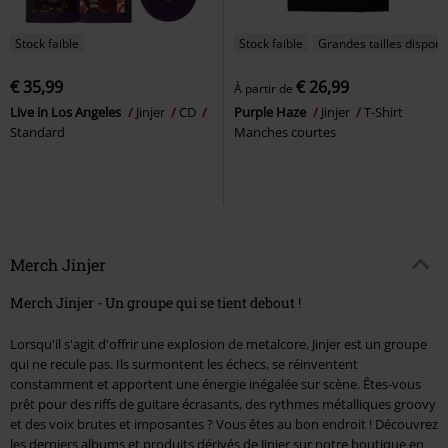
Stock faible
Stock faible
Grandes tailles disponi
€ 35,99
€ 26,99
À partir de
Live in Los Angeles
Jinjer
CD
Purple Haze
Jinjer
T-Shirt
Standard
Manches courtes
Merch Jinjer
Merch Jinjer - Un groupe qui se tient debout !
Lorsqu'il s'agit d'offrir une explosion de metalcore, Jinjer est un groupe
qui ne recule pas. Ils surmontent les échecs, se réinventent
constamment et apportent une énergie inégalée sur scène. Êtes-vous
prêt pour des riffs de guitare écrasants, des rythmes métalliques groovy
et des voix brutes et imposantes ? Vous êtes au bon endroit ! Découvrez
les derniers albums et produits dérivés de Jinjer sur notre boutique en