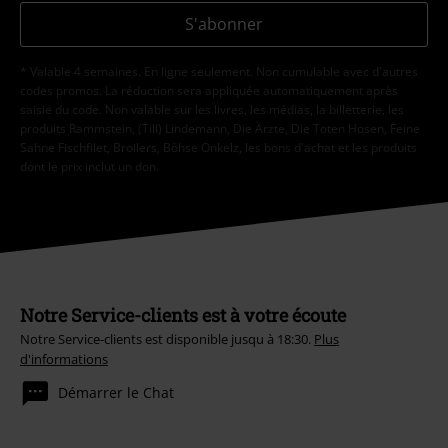
S'abonner
* Valable 4 semaines. En ligne seulement. Non cumulable avec d'autres
codes promos. La réduction sera appliquée automatiquement après
saisie du code. Non valable sur les livres, les médias, la billetterie, les
produits Rammstein, (Till) Lindemann, Die Ärzte, Die Toten Hosen, Feine
Sahne Fischfilet, Broilers, Böhse Onkelz, les bons d'achat et les produits
dont le prix inclut un don.
Notre Service-clients est à votre écoute
Notre Service-clients est disponible jusqu à 18:30.
Plus
d'informations
Démarrer le Chat