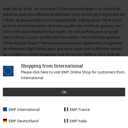
Jinjer fait du bruit - et vous aussi ! Que vous participiez à un festival de
métal ou que vous affichiez simplement votre amour pour le groupe, les
t-shirts de groupe Jinjer sont indispensables. Fabriqués en 100 % coton
et dotés d'une impression de haute qualité des motifs du groupe, ces t-
shirts sont aussi résistants que stylés ! Ils sont parfaits pour un pogo
dans la fosse ou pour se défouler à la maison. Vous cherchez quelque
chose de plus chaud ? Notre boutique propose également une gamme
de vêtements Eight2Nine, pour que vous soyez prêt à affronter toutes
les conditions météorologiques tout en restant fidèle à votre style de
métalleux.
Shopping from International
Si vous ne pouvez pas attendre la prochaine tournée de Jinjer, plongez
Please click here to visit EMP Online Shop for customers from
dans leur discographie avec notre sélection d'albums de Jinjer. Des CD
International
dans des boîtiers joliment conçus aux LP avec des illustrations
époustouflantes, il y en a pour tous les fans. Laissez-vous emporter par
Ok
les sons électrisants de « Wallflowers » ou l'énergie brute de « King of
Everything » - notre prochaine obsession musicale n'est qu'à un clic de
vous. Là où les machines à brouillard tournent, où les lumières de la
EMP International
EMP France
scène s'allument et où la foule bat au rythme de la musique, vous
trouverez des fans de Jinjer qui sont fiers. Complétez votre look
EMP Deutschland
EMP Italia
festivalier avec des produits officiels Jinjer et faites savoir au monde