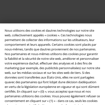
Nous utilisons des cookies et dautres technologies sur notre site
web, collectivement appelés « cookies ». Ces technologies nous
permettent de collecter des informations sur les utilisateurs, leur
comportement et leurs appareils. Certains cookies sont placés par
Légal
nous-mêmes, tandis que dautres proviennent de nos partenaires.
Nos partenaires et nous-mêmes utilisons des cookies pour garantir
Conditions générales
la fiabilité et la sécurité de notre site web, améliorer et personnaliser
votre expérience dachat, effectuer des analyses et à des fins de
Éditeur
marketing (par exemple, des publicités personnalisées) sur notre site
web, sur les médias sociaux et sur les sites web de tiers. Si des
données sont transférées aux États-Unis, elles ne sont partagées
Clauses de confidentialité
quavec des partenaires qui font lobjet dune décision dadéquation
en vertu de la législation européenne en vigueur et qui sont dûment
Élimination des déchets et protection de l'environnement
certifiés. En cliquant sur « {0} », vous acceptez que nous et nos
partenaires utilisions des cookies. Vous pouvez également refuser ce
Déclaration de Conformité
consentement en cliquant sur « {1} » - dans ce cas, seuls les cookies