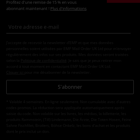
Profitez d'une remise de 15 % en vous
abonnant maintenant !
Plus d'informations
J’accepte de recevoir la newsletter d’EMP et que mes données
personnelles soient utilisées par EMP Mail Order UK Ltd pour m’envoyer
régulièrement des infos sur ses produits. Mes données seront traitées
selon la
Politique de confidentialité
. Je sais que je peux retirer mon
accord à tout moment en contactant EMP Mail Order UK Ltd.
Cliquer ici
pour me désabonner de la newsletter.
S'abonner
* Valable 4 semaines. En ligne seulement. Non cumulable avec d'autres
codes promos. La réduction sera appliquée automatiquement après
saisie du code. Non valable sur les livres, les médias, la billetterie, les
produits Rammstein, (Till) Lindemann, Die Ärzte, Die Toten Hosen, Feine
Sahne Fischfilet, Broilers, Böhse Onkelz, les bons d'achat et les produits
dont le prix inclut un don.