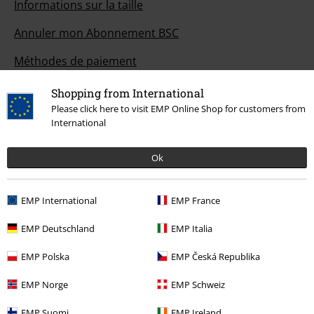
Informations sur la taille
Annuler mon Abonnement BSC
Méthodes de paiement
Shopping from International
Please click here to visit EMP Online Shop for customers from
International
Offre pour toi
Concours
Ok
Bons d'achat Large
EMP International
EMP France
EMP Backstage Club
EMP Deutschland
EMP Italia
EMP Polska
EMP Česká Republika
À propos d'EMP
EMP Norge
EMP Schweiz
Réseau d'Affiliation
EMP Suomi
EMP Ireland