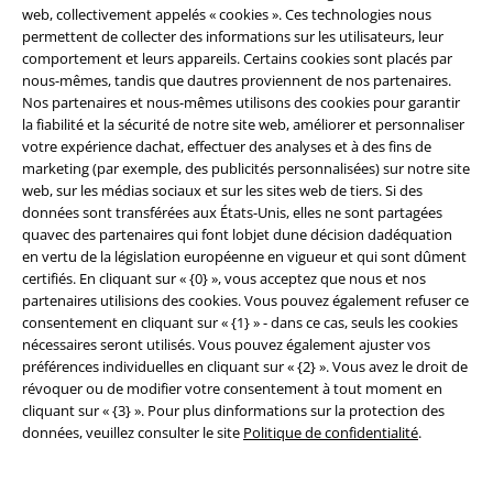
Légal
web, collectivement appelés « cookies ». Ces technologies nous
permettent de collecter des informations sur les utilisateurs, leur
Conditions générales
comportement et leurs appareils. Certains cookies sont placés par
nous-mêmes, tandis que dautres proviennent de nos partenaires.
Éditeur
Nos partenaires et nous-mêmes utilisons des cookies pour garantir
la fiabilité et la sécurité de notre site web, améliorer et personnaliser
votre expérience dachat, effectuer des analyses et à des fins de
Clauses de confidentialité
marketing (par exemple, des publicités personnalisées) sur notre site
web, sur les médias sociaux et sur les sites web de tiers. Si des
Élimination des déchets et protection de l'environnement
données sont transférées aux États-Unis, elles ne sont partagées
quavec des partenaires qui font lobjet dune décision dadéquation
Déclaration de Conformité
en vertu de la législation européenne en vigueur et qui sont dûment
certifiés. En cliquant sur « {0} », vous acceptez que nous et nos
Informations sur l'accessibilité
partenaires utilisions des cookies. Vous pouvez également refuser ce
consentement en cliquant sur « {1} » - dans ce cas, seuls les cookies
nécessaires seront utilisés. Vous pouvez également ajuster vos
Paramètres des Cookies
préférences individuelles en cliquant sur « {2} ». Vous avez le droit de
révoquer ou de modifier votre consentement à tout moment en
Période de rétractation
cliquant sur « {3} ». Pour plus dinformations sur la protection des
données, veuillez consulter le site
Politique de confidentialité
.
Tous nos prix sont T.T.C. Cependant, ils ne comprennent pas
les frais
denvoi.