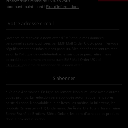
Profitez d'une remise de 15 % en vous
abonnant maintenant !
Plus d'informations
J’accepte de recevoir la newsletter d’EMP et que mes données
personnelles soient utilisées par EMP Mail Order UK Ltd pour m’envoyer
régulièrement des infos sur ses produits. Mes données seront traitées
selon la
Politique de confidentialité
. Je sais que je peux retirer mon
accord à tout moment en contactant EMP Mail Order UK Ltd.
Cliquer ici
pour me désabonner de la newsletter.
S'abonner
* Valable 4 semaines. En ligne seulement. Non cumulable avec d'autres
codes promos. La réduction sera appliquée automatiquement après
saisie du code. Non valable sur les livres, les médias, la billetterie, les
produits Rammstein, (Till) Lindemann, Die Ärzte, Die Toten Hosen, Feine
Sahne Fischfilet, Broilers, Böhse Onkelz, les bons d'achat et les produits
dont le prix inclut un don.