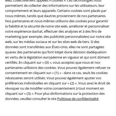
web, collectivement appelés « cookies ». Ces technologies nous
Légal
permettent de collecter des informations sur les utilisateurs, leur
comportement et leurs appareils. Certains cookies sont placés par
Conditions générales
nous-mêmes, tandis que dautres proviennent de nos partenaires.
Nos partenaires et nous-mêmes utilisons des cookies pour garantir
Éditeur
la fiabilité et la sécurité de notre site web, améliorer et personnaliser
votre expérience dachat, effectuer des analyses et à des fins de
Clauses de confidentialité
marketing (par exemple, des publicités personnalisées) sur notre site
web, sur les médias sociaux et sur les sites web de tiers. Si des
Élimination des déchets et protection de l'environnement
données sont transférées aux États-Unis, elles ne sont partagées
quavec des partenaires qui font lobjet dune décision dadéquation
en vertu de la législation européenne en vigueur et qui sont dûment
Déclaration de Conformité
certifiés. En cliquant sur « {0} », vous acceptez que nous et nos
partenaires utilisions des cookies. Vous pouvez également refuser ce
Informations sur l'accessibilité
consentement en cliquant sur « {1} » - dans ce cas, seuls les cookies
nécessaires seront utilisés. Vous pouvez également ajuster vos
Paramètres des Cookies
préférences individuelles en cliquant sur « {2} ». Vous avez le droit de
révoquer ou de modifier votre consentement à tout moment en
Période de rétractation
cliquant sur « {3} ». Pour plus dinformations sur la protection des
données, veuillez consulter le site
Politique de confidentialité
.
Tous nos prix sont T.T.C. Cependant, ils ne comprennent pas
les frais
denvoi.
© 1986-2026 Large Popmerchandising BV