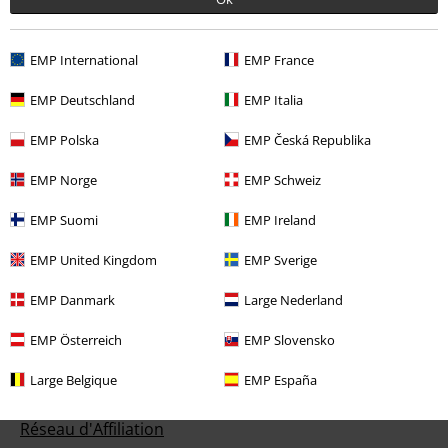
Informations sur la taille
Annuler mon Abonnement BSC
EMP International
EMP France
Méthodes de paiement
EMP Deutschland
EMP Italia
EMP Polska
EMP Česká Republika
Offre pour toi
EMP Norge
EMP Schweiz
Concours
EMP Suomi
EMP Ireland
Bons d'achat Large
EMP United Kingdom
EMP Sverige
EMP Backstage Club
EMP Danmark
Large Nederland
EMP Österreich
EMP Slovensko
Large Belgique
EMP España
À propos d'EMP
Réseau d'Affiliation