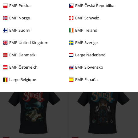
EMP Polska
EMP Česká Republika
EMP Norge
EMP Schweiz
Grandes tailles disponibles
%
Exclusivité
EMP Suomi
EMP Ireland
€ 37,99
€ 26,39
EMP United Kingdom
EMP Sverige
Fan Bundle
Ghost
T-Shirt
Priest
Ghost
T-Shirt Manches
Manches courtes
courtes
EMP Danmark
Large Nederland
EMP Österreich
EMP Slovensko
Large Belgique
EMP España