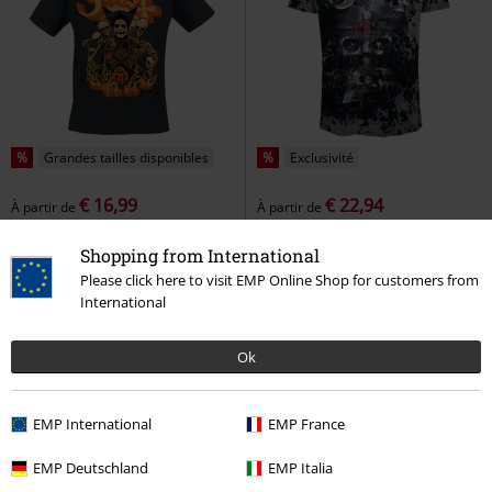
%
Grandes tailles disponibles
%
Exclusivité
€ 16,99
€ 22,94
À partir de
À partir de
Great Pumpkin
Ghost
T-Shirt
Emeritus
Ghost
T-Shirt
Shopping from International
Manches courtes
Manches courtes
Please click here to visit EMP Online Shop for customers from
International
Ok
EMP International
EMP France
EMP Deutschland
EMP Italia