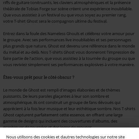
riffs de guitare tonitruants, les claviers atmosphériques et la présence
théâtrale de Tobias Forge sur scène créent une expérience inoubliable.
Que vous assistiez à un festival ou que vous soyez au premier rang,
votre T-shirt Ghost sera le compagnon ultime du festival.
Entrez dans la foule des Nameless Ghouls et célébrez votre amour pour
le groupe. Avec ses performances live inoubliables et ses personnages
plus grands que nature, Ghost est devenu une référence dans le monde
du métal et au-delà. Nos T-shirts Ghost vous donneront l'impression de
faire partie de l'action, que vous assistiez à la tournée du groupe ou que
vous reviviez simplement ses performances explosives à votre manière.
Êtes-vous prêt pour le côté obscur ?
Le monde de Ghost est rempli d'images élaborées et de thèmes
puissants. De leurs paroles glaçantes à leur son sombre et
atmosphérique, ils ont construit un groupe de fans dévoués qui
apprécient à la fois leur musique et leur esthétique sombre. Nos T-shirts
Ghost capturent parfaitement cette essence, en offrant une large
gamme de designs qui incluent des couvertures d'albums, des
graphiques de tournées et des logos de groupes.
Nous utilisons des cookies et dautres technologies sur notre site