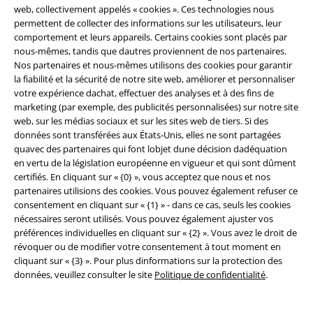
Êtes-vous satanisé ? Que vous soyez attiré par les styles rétro classiques
web, collectivement appelés « cookies ». Ces technologies nous
ou par les illustrations inquiétantes de leur dernier album, nous avons
permettent de collecter des informations sur les utilisateurs, leur
tout ce qu'il vous faut pour exprimer votre dévotion à Ghost. Avec des
comportement et leurs appareils. Certains cookies sont placés par
motifs tels que le
Papa Prize Fighter
et le logo emblématique du groupe
nous-mêmes, tandis que dautres proviennent de nos partenaires.
représentant la fameuse croix renversée, votre T-shirt Ghost est plus
Nos partenaires et nous-mêmes utilisons des cookies pour garantir
qu'un simple vêtement – c'est une déclaration.
la fiabilité et la sécurité de notre site web, améliorer et personnaliser
votre expérience dachat, effectuer des analyses et à des fins de
Complétez votre look avec d'autres articles Ghost
marketing (par exemple, des publicités personnalisées) sur notre site
web, sur les médias sociaux et sur les sites web de tiers. Si des
Besoin de rester au chaud pendant les nuits froides des festivals ?
données sont transférées aux États-Unis, elles ne sont partagées
Associez votre T-shirt Ghost à un sweat à capuche Ghost ou à un gilet
quavec des partenaires qui font lobjet dune décision dadéquation
confortable de Eight2Nine, disponible sur notre site. Avec ces vêtements
en vertu de la législation européenne en vigueur et qui sont dûment
de haute qualité, vous serez prêt à faire face aux imprévus
certifiés. En cliquant sur « {0} », vous acceptez que nous et nos
météorologiques tout en continuant à arborer votre merch Ghost avec
partenaires utilisions des cookies. Vous pouvez également refuser ce
style.
consentement en cliquant sur « {1} » - dans ce cas, seuls les cookies
nécessaires seront utilisés. Vous pouvez également ajuster vos
N'attendez plus ! Achetez dès maintenant les derniers produits Ghost et
préférences individuelles en cliquant sur « {2} ». Vous avez le droit de
plongez dans le monde sombre et inoubliable des Ghouls sans nom.
révoquer ou de modifier votre consentement à tout moment en
cliquant sur « {3} ». Pour plus dinformations sur la protection des
« Sauvez-moi, du fond de mon cœur je sais que je suis satanisé ! »
Es-tu
données, veuillez consulter le site
Politique de confidentialité
.
prêt à rejoindre l'armée de Ghost ?