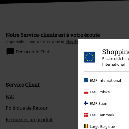
Notre Service-clients est à votre écoute
Disponible : Lundi de 10:00 à 18:30.
Plus d'informations
Shopping
Démarrer le Chat
Please click he
International
EMP International
Service Client
EMP Polska
FAQ
EMP Suomi
Politique de Retour
EMP Danmark
Retourner un produit
Large Belgique