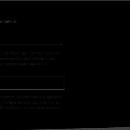
formations
oient utilisées par EMP Mail Order UK
ront traitées selon la
Politique de
tactant EMP Mail Order UK Ltd.
s promos. La réduction sera appliquée
la billetterie, les produits Rammstein,
 Böhse Onkelz, les bons d'achat et les