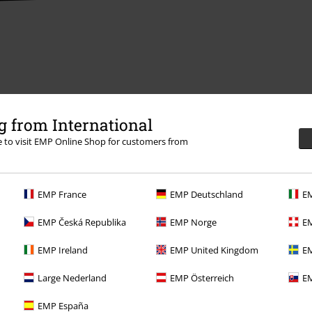
 from International
re to visit EMP Online Shop for customers from
EMP France
EMP Deutschland
EM
Offre pour toi
EMP Česká Republika
EMP Norge
EM
Concours
EMP Ireland
EMP United Kingdom
EM
Bons d'achat Large
Large Nederland
EMP Österreich
EM
EMP Backstage Club
EMP España