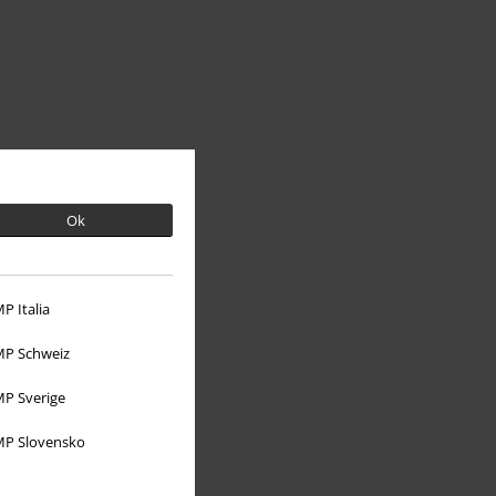
Ok
P Italia
À propos d'EMP
P Schweiz
Réseau d'Affiliation
P Sverige
Durabilité
P Slovensko