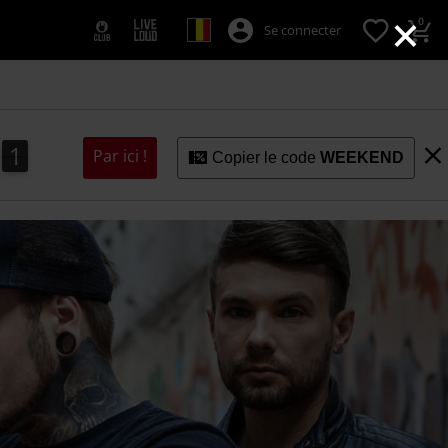
×
0
Se connecter
0
0
1
Par ici !
Copier le code
WEEKEND