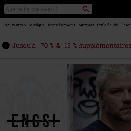
Voir le
Rechercher
Rechercher
contenu
sur
principal
le
catalogue
Nouveautés
Musique
Divertissement
Marques
Style de vie
Fem
Jusqu'à -70 % & -15 % supplémentaire