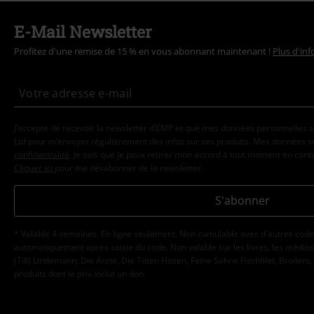
E-Mail Newsletter
Profitez d'une remise de 15 % en vous abonnant maintenant !
Plus d'in
J’accepte de recevoir la newsletter d’EMP et que mes données personnelles s
Ltd pour m’envoyer régulièrement des infos sur ses produits. Mes données se
confidentialité
. Je sais que je peux retirer mon accord à tout moment en con
Cliquer ici
pour me désabonner de la newsletter.
S'abonner
* Valable 4 semaines. En ligne seulement. Non cumulable avec d'autres code
automatiquement après saisie du code. Non valable sur les livres, les médias, 
(Till) Lindemann, Die Ärzte, Die Toten Hosen, Feine Sahne Fischfilet, Broilers,
produits dont le prix inclut un don.