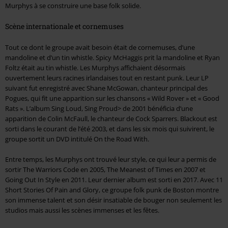
Murphys à se construire une base folk solide.
Scène internationale et cornemuses
Tout ce dont le groupe avait besoin était de cornemuses, d’une
mandoline et d’un tin whistle. Spicy McHaggis prit la mandoline et Ryan
Foltz était au tin whistle. Les Murphys affichaient désormais
ouvertement leurs racines irlandaises tout en restant punk. Leur LP
suivant fut enregistré avec Shane McGowan, chanteur principal des
Pogues, qui fit une apparition sur les chansons « Wild Rover » et « Good
Rats ». L’album Sing Loud, Sing Proud> de 2001 bénéficia d’une
apparition de Colin McFaull, le chanteur de Cock Sparrers. Blackout est
sorti dans le courant de l’été 2003, et dans les six mois qui suivirent, le
groupe sortit un DVD intitulé On the Road With.
Entre temps, les Murphys ont trouvé leur style, ce qui leur a permis de
sortir The Warriors Code en 2005, The Meanest of Times en 2007 et
Going Out In Style en 2011. Leur dernier album est sorti en 2017. Avec 11
Short Stories Of Pain and Glory, ce groupe folk punk de Boston montre
son immense talent et son désir insatiable de bouger non seulement les
studios mais aussi les scènes immenses et les fêtes.