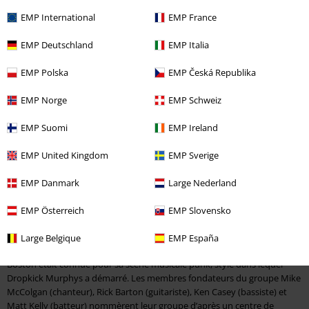
EMP International
EMP France
€ 48,99
Fighter Plaid
Dropkick Murphys
EMP Deutschland
EMP Italia
Sweat-shirt à capuche
EMP Polska
EMP Česká Republika
EMP Norge
EMP Schweiz
EMP Suomi
EMP Ireland
Merchandising de Dropkick Murphys
EMP United Kingdom
EMP Sverige
Boston est l’une des plus vieilles villes des États-Unis, c’est également
une ville souvent utilisée dans les séries et un endroit où la musique
EMP Danmark
Large Nederland
tient une place très importante. Boston est sans aucun doute la ville
américaine la plus européenne. Il n’est donc pas étonnant que ce soit la
EMP Österreich
EMP Slovensko
ville dont est originaire
Dropkick Murphys
, un endroit que les émigrés
irlandais aiment à peu près autant que les Celtes aiment la bière.
Large Belgique
EMP España
Boston était connue pour sa scène musicale punk, style dans lequel
Dropkick Murphys a démarré. Les membres fondateurs du groupe Mike
McColgan (chanteur), Rick Barton (guitariste), Ken Casey (bassiste) et
Matt Kelly (batteur) nommèrent leur groupe d’après un centre de