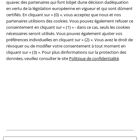
quavec des partenaires qui font lobjet dune décision dadéquation
Éditeur
en vertu de la législation européenne en vigueur et qui sont dûment
certifiés. En cliquant sur « {0} », vous acceptez que nous et nos
Clauses de confidentialité
partenaires utilisions des cookies. Vous pouvez également refuser ce
consentement en cliquant sur « {1} » - dans ce cas, seuls les cookies
nécessaires seront utilisés. Vous pouvez également ajuster vos
Élimination des déchets et protection de l'environnement
préférences individuelles en cliquant sur « {2} ». Vous avez le droit de
révoquer ou de modifier votre consentement à tout moment en
Déclaration de Conformité
cliquant sur « {3} ». Pour plus dinformations sur la protection des
données, veuillez consulter le site
Politique de confidentialité
.
Informations sur l'accessibilité
Paramètres des Cookies
Période de rétractation
Tous nos prix sont T.T.C. Cependant, ils ne comprennent pas
les frais
denvoi.
© 1986-2026 Large Popmerchandising BV