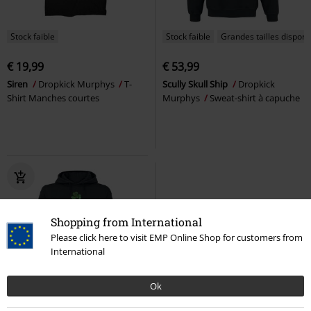
Stock faible
Stock faible
Grandes tailles disponi
€ 19,99
€ 53,99
Siren
Dropkick Murphys
T-
Scully Skull Ship
Dropkick
Shirt Manches courtes
Murphys
Sweat-shirt à capuche
Shopping from International
Please click here to visit EMP Online Shop for customers from
International
Ok
Stock faible