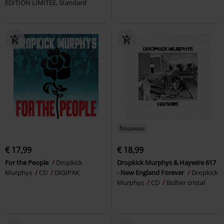
ÉDITION LIMITÉE, Standard
Nouveau
€ 17,99
€ 18,99
For the People
Dropkick
Dropkick Murphys & Haywire 617
Murphys
CD
DIGIPAK
- New England Forever
Dropkick
Murphys
CD
Boîtier cristal