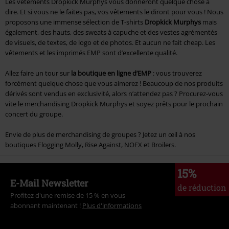
Les vêtements Dropkick Murphys vous donneront quelque chose à
dire. Et si vous ne le faites pas, vos vêtements le diront pour vous ! Nous
proposons une immense sélection de T-shirts
Dropkick Murphys
mais
également, des hauts, des sweats à capuche et des vestes agrémentés
de visuels, de textes, de logo et de photos. Et aucun ne fait cheap. Les
vêtements et les imprimés EMP sont d’excellente qualité.
Allez faire un tour sur
la boutique en ligne d’EMP
: vous trouverez
forcément quelque chose que vous aimerez ! Beaucoup de nos produits
dérivés sont vendus en exclusivité, alors n’attendez pas ? Procurez-vous
vite le merchandising Dropkick Murphys et soyez prêts pour le prochain
concert du groupe.
Envie de plus de merchandising de groupes ? Jetez un œil à nos
boutiques Flogging Molly, Rise Against, NOFX et Broilers.
15%
E-Mail Newsletter
de réduction
Profitez d'une remise de 15 % en vous
abonnant maintenant !
Plus d'informations