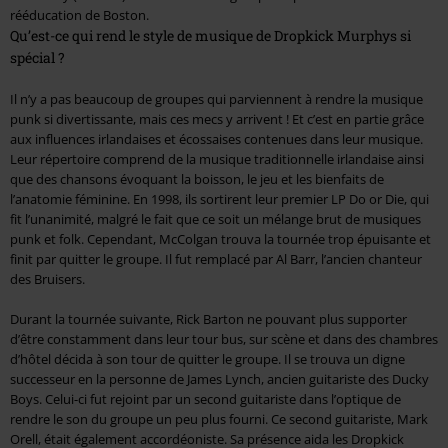
rééducation de Boston.
Qu’est-ce qui rend le style de musique de Dropkick Murphys si
spécial ?
Il n’y a pas beaucoup de groupes qui parviennent à rendre la musique
punk si divertissante, mais ces mecs y arrivent ! Et c’est en partie grâce
aux influences irlandaises et écossaises contenues dans leur musique.
Leur répertoire comprend de la musique traditionnelle irlandaise ainsi
que des chansons évoquant la boisson, le jeu et les bienfaits de
l’anatomie féminine. En 1998, ils sortirent leur premier LP Do or Die, qui
fit l’unanimité, malgré le fait que ce soit un mélange brut de musiques
punk et folk. Cependant, McColgan trouva la tournée trop épuisante et
finit par quitter le groupe. Il fut remplacé par Al Barr, l’ancien chanteur
des Bruisers.
Durant la tournée suivante, Rick Barton ne pouvant plus supporter
d’être constamment dans leur tour bus, sur scène et dans des chambres
d’hôtel décida à son tour de quitter le groupe. Il se trouva un digne
successeur en la personne de James Lynch, ancien guitariste des Ducky
Boys. Celui-ci fut rejoint par un second guitariste dans l’optique de
rendre le son du groupe un peu plus fourni. Ce second guitariste, Mark
Orell, était également accordéoniste. Sa présence aida les Dropkick