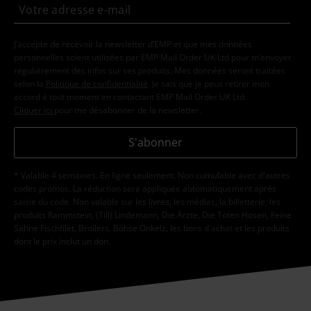
J’accepte de recevoir la newsletter d’EMP et que mes données
personnelles soient utilisées par EMP Mail Order UK Ltd pour m’envoyer
régulièrement des infos sur ses produits. Mes données seront traitées
selon la
Politique de confidentialité
. Je sais que je peux retirer mon
accord à tout moment en contactant EMP Mail Order UK Ltd.
Cliquer ici
pour me désabonner de la newsletter.
S'abonner
* Valable 4 semaines. En ligne seulement. Non cumulable avec d'autres
codes promos. La réduction sera appliquée automatiquement après
saisie du code. Non valable sur les livres, les médias, la billetterie, les
produits Rammstein, (Till) Lindemann, Die Ärzte, Die Toten Hosen, Feine
Sahne Fischfilet, Broilers, Böhse Onkelz, les bons d'achat et les produits
dont le prix inclut un don.