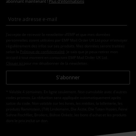
abonnant maintenant !
Plus d'informations
J’accepte de recevoir la newsletter d’EMP et que mes données
personnelles soient utilisées par EMP Mail Order UK Ltd pour m’envoyer
régulièrement des infos sur ses produits. Mes données seront traitées
selon la
Politique de confidentialité
. Je sais que je peux retirer mon
accord à tout moment en contactant EMP Mail Order UK Ltd.
Cliquer ici
pour me désabonner de la newsletter.
S'abonner
* Valable 4 semaines. En ligne seulement. Non cumulable avec d'autres
codes promos. La réduction sera appliquée automatiquement après
saisie du code. Non valable sur les livres, les médias, la billetterie, les
produits Rammstein, (Till) Lindemann, Die Ärzte, Die Toten Hosen, Feine
Sahne Fischfilet, Broilers, Böhse Onkelz, les bons d'achat et les produits
dont le prix inclut un don.