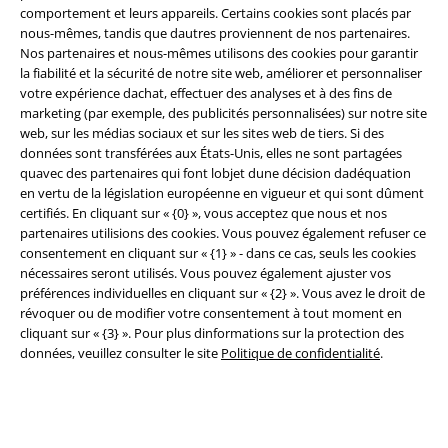
comportement et leurs appareils. Certains cookies sont placés par
Conditions générales
nous-mêmes, tandis que dautres proviennent de nos partenaires.
Nos partenaires et nous-mêmes utilisons des cookies pour garantir
Éditeur
la fiabilité et la sécurité de notre site web, améliorer et personnaliser
votre expérience dachat, effectuer des analyses et à des fins de
marketing (par exemple, des publicités personnalisées) sur notre site
Clauses de confidentialité
web, sur les médias sociaux et sur les sites web de tiers. Si des
données sont transférées aux États-Unis, elles ne sont partagées
Élimination des déchets et protection de l'environnement
quavec des partenaires qui font lobjet dune décision dadéquation
en vertu de la législation européenne en vigueur et qui sont dûment
Déclaration de Conformité
certifiés. En cliquant sur « {0} », vous acceptez que nous et nos
partenaires utilisions des cookies. Vous pouvez également refuser ce
Informations sur l'accessibilité
consentement en cliquant sur « {1} » - dans ce cas, seuls les cookies
nécessaires seront utilisés. Vous pouvez également ajuster vos
préférences individuelles en cliquant sur « {2} ». Vous avez le droit de
Paramètres des Cookies
révoquer ou de modifier votre consentement à tout moment en
cliquant sur « {3} ». Pour plus dinformations sur la protection des
Période de rétractation
données, veuillez consulter le site
Politique de confidentialité
.
Tous nos prix sont T.T.C. Cependant, ils ne comprennent pas
les frais
denvoi.
© 1986-2026 Large Popmerchandising BV