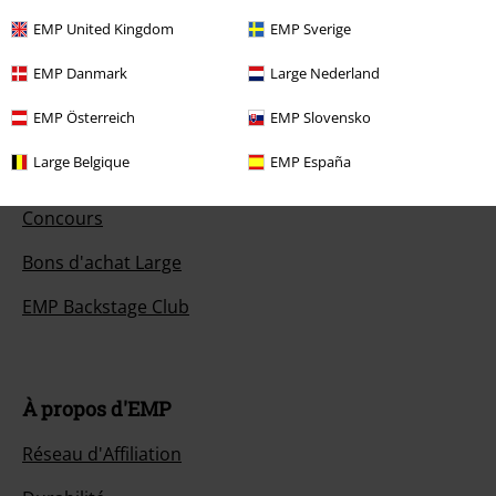
Annuler mon Abonnement BSC
EMP United Kingdom
EMP Sverige
Méthodes de paiement
EMP Danmark
Large Nederland
EMP Österreich
EMP Slovensko
Large Belgique
EMP España
Offre pour toi
Concours
Bons d'achat Large
EMP Backstage Club
À propos d'EMP
Réseau d'Affiliation