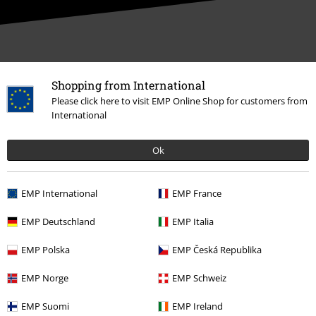
Notre Service-clients est à votre écoute
Shopping from International
Aujourdhui, notre Service-clients est disponible de 10:00 à 18:30.
Plus
d'informations
Please click here to visit EMP Online Shop for customers from
International
Démarrer le Chat
Ok
Service Client
EMP International
EMP France
FAQ
EMP Deutschland
EMP Italia
Politique de Retour
EMP Polska
EMP Česká Republika
Retourner un produit
EMP Norge
EMP Schweiz
Informations sur la taille
EMP Suomi
EMP Ireland