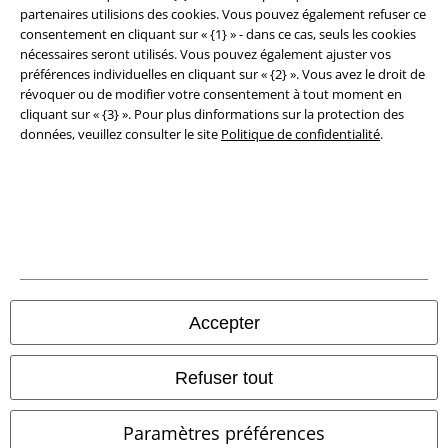
partenaires utilisions des cookies. Vous pouvez également refuser ce
Déclaration de Conformité
consentement en cliquant sur « {1} » - dans ce cas, seuls les cookies
nécessaires seront utilisés. Vous pouvez également ajuster vos
Informations sur l'accessibilité
préférences individuelles en cliquant sur « {2} ». Vous avez le droit de
révoquer ou de modifier votre consentement à tout moment en
Paramètres des Cookies
cliquant sur « {3} ». Pour plus dinformations sur la protection des
données, veuillez consulter le site
Politique de confidentialité
.
Période de rétractation
Tous nos prix sont T.T.C. Cependant, ils ne comprennent pas
les frais
denvoi.
© 1986-2026 Large Popmerchandising BV
Accepter
Boutiques en ligne EMP
Refuser tout
EMP International
Paramètres préférences
EMP France