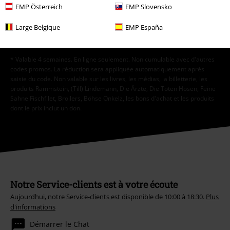
accord à tout moment en contactant EMP Mail Order UK Ltd.
EMP Österreich
EMP Slovensko
Cliquer ici
pour me désabonner de la newsletter.
Large Belgique
EMP España
S'abonner
* Valable 4 semaines. En ligne seulement. Non cumulable avec d'autres
codes promos. La réduction sera appliquée automatiquement après
saisie du code. Non valable sur les livres, les médias, la billetterie, les
produits Rammstein, (Till) Lindemann, Die Ärzte, Die Toten Hosen, Feine
Sahne Fischfilet, Broilers, Böhse Onkelz, les bons d'achat et les produits
dont le prix inclut un don.
Notre Service-clients est à votre écoute
Aujourdhui, notre Service-clients est disponible de 10:00 à 18:30.
Plus
d'informations
Démarrer le Chat