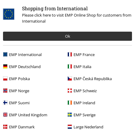
Shopping from International
Please click here to visit EMP Online Shop for customers from
International
Ok
Coldplay Merch
EMP International
EMP France
15%
E-Mail Newsletter
EMP Deutschland
EMP Italia
de réduction
Profitez d'une remise de 15 % en vous
EMP Polska
EMP Česká Republika
abonnant maintenant !
Plus d'informations
EMP Norge
EMP Schweiz
EMP Suomi
EMP Ireland
J’accepte de recevoir la newsletter d’EMP et que mes données
EMP United Kingdom
EMP Sverige
personnelles soient utilisées par EMP Mail Order UK Ltd pour m’envoyer
régulièrement des infos sur ses produits. Mes données seront traitées
EMP Danmark
Large Nederland
selon la
Politique de confidentialité
. Je sais que je peux retirer mon