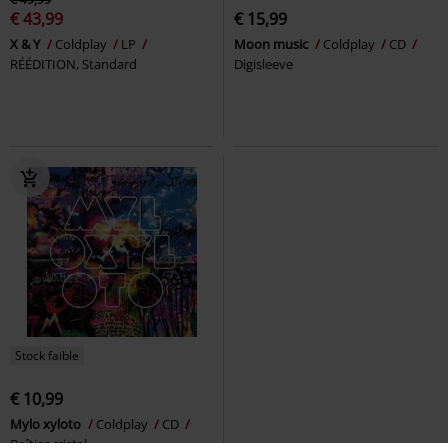
€ 43,99
€ 15,99
X & Y
Coldplay
LP
Moon music
Coldplay
CD
RÉÉDITION, Standard
Digisleeve
Stock faible
€ 10,99
Mylo xyloto
Coldplay
CD
Boîtier cristal