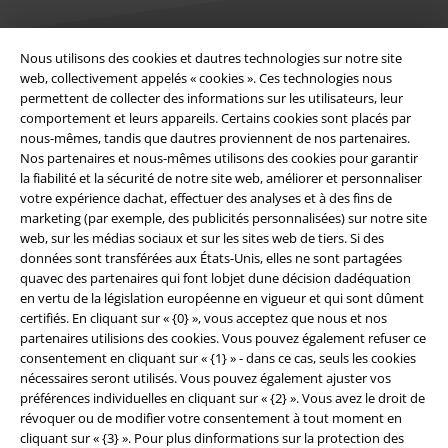
Nous utilisons des cookies et dautres technologies sur notre site
web, collectivement appelés « cookies ». Ces technologies nous
Légal
permettent de collecter des informations sur les utilisateurs, leur
comportement et leurs appareils. Certains cookies sont placés par
Conditions générales
nous-mêmes, tandis que dautres proviennent de nos partenaires.
Nos partenaires et nous-mêmes utilisons des cookies pour garantir
Éditeur
la fiabilité et la sécurité de notre site web, améliorer et personnaliser
votre expérience dachat, effectuer des analyses et à des fins de
Clauses de confidentialité
marketing (par exemple, des publicités personnalisées) sur notre site
web, sur les médias sociaux et sur les sites web de tiers. Si des
Élimination des déchets et protection de l'environnement
données sont transférées aux États-Unis, elles ne sont partagées
quavec des partenaires qui font lobjet dune décision dadéquation
en vertu de la législation européenne en vigueur et qui sont dûment
Déclaration de Conformité
certifiés. En cliquant sur « {0} », vous acceptez que nous et nos
partenaires utilisions des cookies. Vous pouvez également refuser ce
Informations sur l'accessibilité
consentement en cliquant sur « {1} » - dans ce cas, seuls les cookies
nécessaires seront utilisés. Vous pouvez également ajuster vos
Paramètres des Cookies
préférences individuelles en cliquant sur « {2} ». Vous avez le droit de
révoquer ou de modifier votre consentement à tout moment en
Période de rétractation
cliquant sur « {3} ». Pour plus dinformations sur la protection des