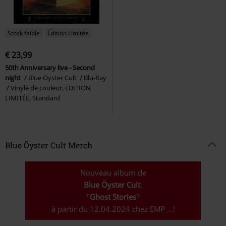
Stock faible
Édition Limitée
€ 23,99
50th Anniversary live - Second
night
Blue Öyster Cult
Blu-Ray
Vinyle de couleur, ÉDITION
LIMITÉE, Standard
Blue Öyster Cult Merch
Nouveau album de
Blue Öyster Cult
:
"
Ghost Stories
"
à partir du 12.04.2024 chez EMP ...!