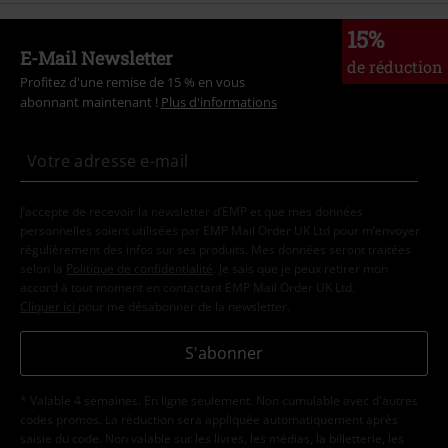
15%
E-Mail Newsletter
de réduction
Profitez d'une remise de 15 % en vous
abonnant maintenant !
Plus d'informations
J’accepte de recevoir la newsletter d’EMP et que mes données
personnelles soient utilisées par EMP Mail Order UK Ltd pour m’envoyer
régulièrement des infos sur ses produits. Mes données seront traitées
selon la
Politique de confidentialité
. Je sais que je peux retirer mon
accord à tout moment en contactant EMP Mail Order UK Ltd.
Cliquer ici
pour me désabonner de la newsletter.
S'abonner
* Valable 4 semaines. En ligne seulement. Non cumulable avec d'autres
codes promos. La réduction sera appliquée automatiquement après
saisie du code. Non valable sur les livres, les médias, la billetterie, les