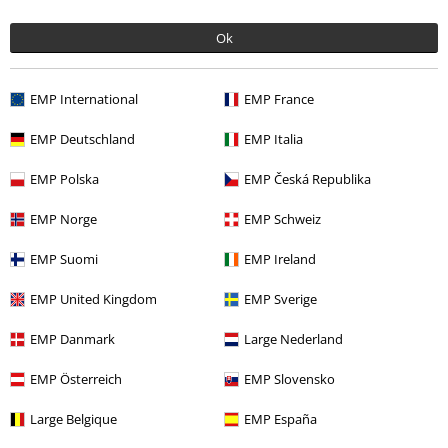
Politique de Retour
Ok
Retourner un produit
Informations sur la taille
EMP International
EMP France
Annuler mon Abonnement BSC
EMP Deutschland
EMP Italia
Méthodes de paiement
EMP Polska
EMP Česká Republika
EMP Norge
EMP Schweiz
Offre pour toi
EMP Suomi
EMP Ireland
Concours
EMP United Kingdom
EMP Sverige
Bons d'achat Large
EMP Danmark
Large Nederland
EMP Backstage Club
EMP Österreich
EMP Slovensko
Large Belgique
EMP España