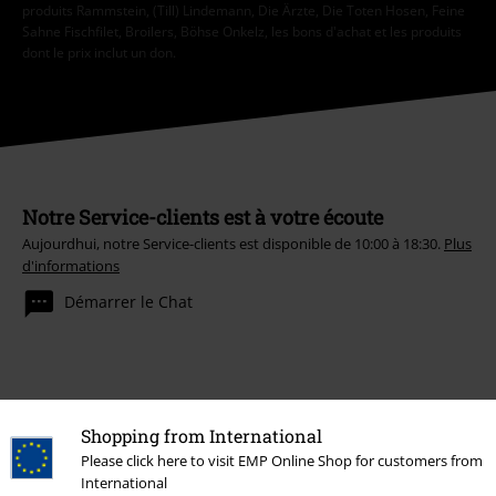
produits Rammstein, (Till) Lindemann, Die Ärzte, Die Toten Hosen, Feine
Sahne Fischfilet, Broilers, Böhse Onkelz, les bons d'achat et les produits
dont le prix inclut un don.
Notre Service-clients est à votre écoute
Aujourdhui, notre Service-clients est disponible de 10:00 à 18:30.
Plus
d'informations
Démarrer le Chat
Service Client
Shopping from International
FAQ
Please click here to visit EMP Online Shop for customers from
International