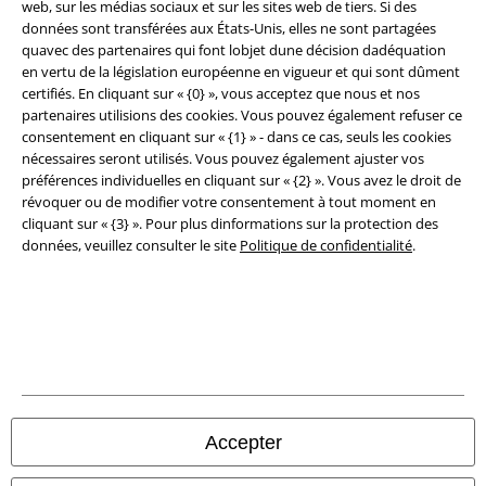
web, sur les médias sociaux et sur les sites web de tiers. Si des
Clauses de confidentialité
données sont transférées aux États-Unis, elles ne sont partagées
quavec des partenaires qui font lobjet dune décision dadéquation
Élimination des déchets et protection de l'environnement
en vertu de la législation européenne en vigueur et qui sont dûment
certifiés. En cliquant sur « {0} », vous acceptez que nous et nos
Déclaration de Conformité
partenaires utilisions des cookies. Vous pouvez également refuser ce
consentement en cliquant sur « {1} » - dans ce cas, seuls les cookies
nécessaires seront utilisés. Vous pouvez également ajuster vos
Informations sur l'accessibilité
préférences individuelles en cliquant sur « {2} ». Vous avez le droit de
révoquer ou de modifier votre consentement à tout moment en
Paramètres des Cookies
cliquant sur « {3} ». Pour plus dinformations sur la protection des
données, veuillez consulter le site
Politique de confidentialité
.
Période de rétractation
Tous nos prix sont T.T.C. Cependant, ils ne comprennent pas
les frais
denvoi.
© 1986-2026 Large Popmerchandising BV
Accepter
Boutiques en ligne EMP