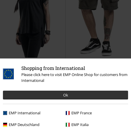
Exclusivité
Grandes tailles disponibles
%
Exclusivité
Shopping from International
Please click here to visit EMP Online Shop for customers from
€ 14,99
€ 26,99
À partir de
International
T-shirt Dos Long Fil Flammé
RED
Short Cody Vintage
Brandit
by EMP
T-Shirt Manches courtes
Short
Ok
EMP International
EMP France
EMP Deutschland
EMP Italia