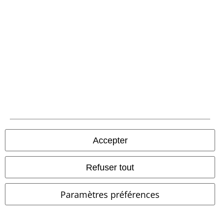
-51 %
Exclusivité
%
PVC
€ 32,99
€ 15,99
€ 26,39
Maxi Dress
RED by EMP
Robe
Industry Vintage 3/4
Brandit
Accepter
longue
Short
+1
Refuser tout
Paramètres préférences