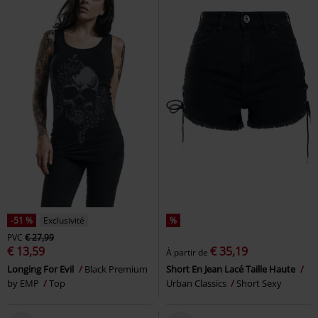
-51 %
Exclusivité
%
PVC
€ 27,99
€ 13,59
€ 35,19
À partir de
Longing For Evil
Black Premium
Short En Jean Lacé Taille Haute
by EMP
Top
Urban Classics
Short Sexy