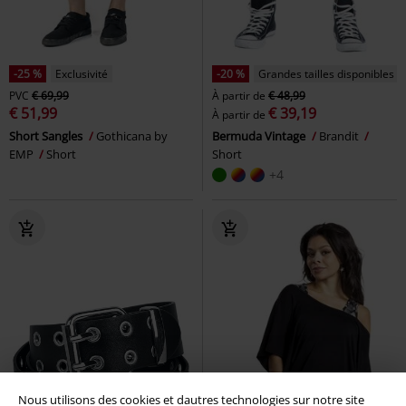
-25 %
Exclusivité
-20 %
Grandes tailles disponibles
PVC
€ 69,99
À partir de
€ 48,99
€ 51,99
€ 39,19
À partir de
Short Sangles
Gothicana by
Bermuda Vintage
Brandit
EMP
Short
Short
+4
Nous utilisons des cookies et dautres technologies sur notre site