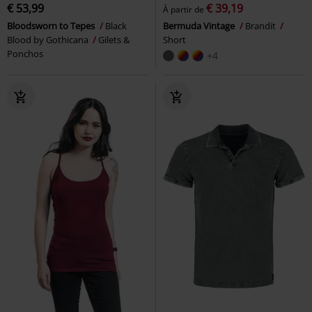
€ 53,99
€ 39,19
À partir de
Bloodsworn to Tepes
Black
Bermuda Vintage
Brandit
Blood by Gothicana
Gilets &
Short
Ponchos
+4