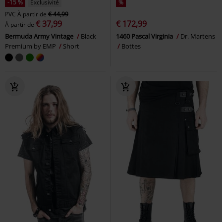
-15 %
Exclusivité
%
PVC
À partir de
€ 44,99
€ 37,99
€ 172,99
À partir de
Bermuda Army Vintage
Black
1460 Pascal Virginia
Dr. Martens
Premium by EMP
Short
Bottes