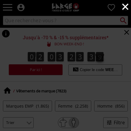
×
EMP
0
-
Merchandising
Recher
Rechercher
Musique,
sur
Gaming,
le
Films
catalogue
Jusqu'à -70 % & -15 % supplémentaires*
&
BON WEEK-END !
Séries
TV
0
2
0
3
2
3
3
7
0
2
0
3
2
3
3
6
4
8
6
7
-
Modes
Par ici !
alternatives
Copier le code
WEEKEND
Vêtements de marque (7823)
Marques EMP
(1.865)
Femme
(2.258)
Homme
(856)
Filtre