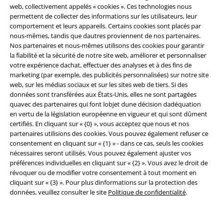
web, collectivement appelés « cookies ». Ces technologies nous
permettent de collecter des informations sur les utilisateurs, leur
comportement et leurs appareils. Certains cookies sont placés par
nous-mêmes, tandis que dautres proviennent de nos partenaires.
Nos partenaires et nous-mêmes utilisons des cookies pour garantir
la fiabilité et la sécurité de notre site web, améliorer et personnaliser
votre expérience dachat, effectuer des analyses et à des fins de
-32 %
Exclusivité
-30 %
Exclusivité
marketing (par exemple, des publicités personnalisées) sur notre site
PVC
€ 24,99
PVC
À partir de
€ 32,99
web, sur les médias sociaux et sur les sites web de tiers. Si des
€ 16,99
€ 22,94
données sont transférées aux États-Unis, elles ne sont partagées
À partir de
quavec des partenaires qui font lobjet dune décision dadéquation
Cole
Ceinture À Rivets
When The Heart Rules The Mind
en vertu de la législation européenne en vigueur et qui sont dûment
Ceinture
Black Premium by EMP
T-Shirt
certifiés. En cliquant sur « {0} », vous acceptez que nous et nos
Manches courtes
partenaires utilisions des cookies. Vous pouvez également refuser ce
consentement en cliquant sur « {1} » - dans ce cas, seuls les cookies
nécessaires seront utilisés. Vous pouvez également ajuster vos
préférences individuelles en cliquant sur « {2} ». Vous avez le droit de
révoquer ou de modifier votre consentement à tout moment en
cliquant sur « {3} ». Pour plus dinformations sur la protection des
données, veuillez consulter le site
Politique de confidentialité
.