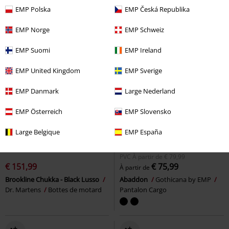
EMP Polska
EMP Česká Republika
EMP Norge
EMP Schweiz
EMP Suomi
EMP Ireland
EMP United Kingdom
EMP Sverige
EMP Danmark
Large Nederland
EMP Österreich
EMP Slovensko
Large Belgique
EMP España
%
Exclusivité
Pièces amovibles
PVC
À partir de
€ 79,99
€ 151,99
€ 75,99
À partir de
Brookline Chukka - Black Lusso
Abaddon
Gothicana by EMP
Dr. Martens
Bottes de motard
Pantalon Cargo