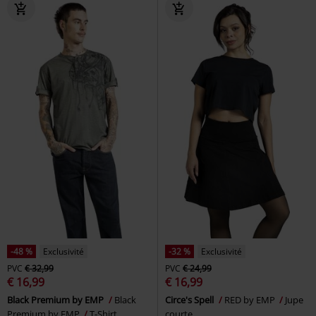
-48 %
Exclusivité
-32 %
Exclusivité
PVC
€ 32,99
PVC
€ 24,99
€ 16,99
€ 16,99
Black Premium by EMP
Black
Circe's Spell
RED by EMP
Jupe
Premium by EMP
T-Shirt
courte