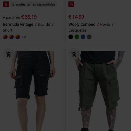
%
Grandes tailles disponibles
%
€ 35,19
€ 14,99
À partir de
Bermuda Vintage
Brandit
Wooly Combed
Flexfit
Short
Casquette
+4