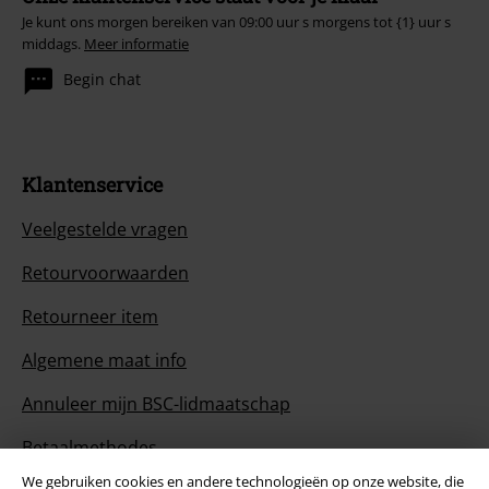
Je kunt ons morgen bereiken van 09:00 uur s morgens tot {1} uur s
middags.
Meer informatie
Begin chat
Klantenservice
Veelgestelde vragen
Retourvoorwaarden
Retourneer item
Algemene maat info
Annuleer mijn BSC-lidmaatschap
Betaalmethodes
We gebruiken cookies en andere technologieën op onze website, die