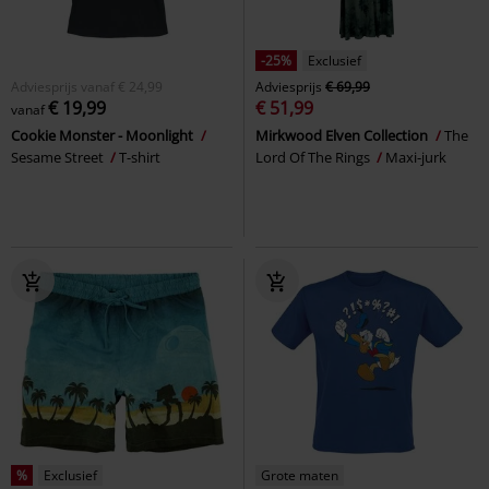
-25%
Exclusief
Adviesprijs
vanaf
€ 24,99
Adviesprijs
€ 69,99
€ 19,99
€ 51,99
vanaf
Cookie Monster - Moonlight
Mirkwood Elven Collection
The
Sesame Street
T-shirt
Lord Of The Rings
Maxi-jurk
%
Exclusief
Grote maten