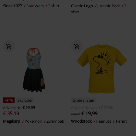
Since 1977
Star Wars
T-shirt
Classic Logo
Jurassic Park
T-
shirt
-41%
Exclusief
Grote maten
Adviesprijs
€ 59,99
Adviesprijs
vanaf
€ 22,90
€ 35,19
€ 19,99
vanaf
Magikarp
Pokémon
Zwempak
Woodstock
Peanuts
T-shirt