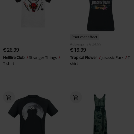
Print met effect
Adviesprijs
€ 24,99
€ 26,99
€ 19,99
Hellfire Club
Stranger Things
Tropical Flower
Jurassic Park
T-
T-shirt
shirt