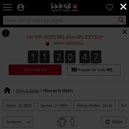
×
Large
0
–
Muziek-,
Packst
Zoek
zoeken
entertainment-,
in
en
catalogus
gaming-
Tot 70% KORTING plus 15% EXTRA*
merch
HAPPY WEEKEND
+
alternatieve
1
1
2
0
4
5
1
1
2
0
4
5
4
4
7
kleding
Scoor het nu!
Kopieer de code
WEEKEND
Films & Series
Films en tv (3541)
Films
(2.887)
Series
(1.993)
Harry Potter
(314)
A N
Filter