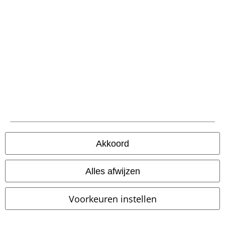
Word lid van onze online community!
Akkoord
Alles afwijzen
Betaalmethodes
Voorkeuren instellen