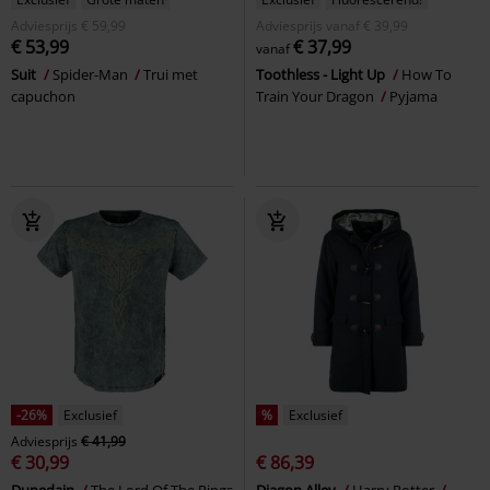
Adviesprijs
€ 59,99
Adviesprijs
vanaf
€ 39,99
€ 53,99
€ 37,99
vanaf
Suit
Spider-Man
Trui met
Toothless - Light Up
How To
capuchon
Train Your Dragon
Pyjama
-26%
Exclusief
%
Exclusief
Adviesprijs
€ 41,99
€ 30,99
€ 86,39
Dunedain
The Lord Of The Rings
Diagon Alley
Harry Potter