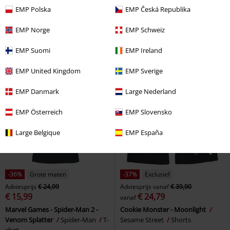
€ 32,99
€ 24,99
vanaf
EMP Polska
EMP Česká Republika
Woodstock
Peanuts
Shirt met
The Amazing Spider-Man
korte mouwen
Spider-Man
T-shirt
EMP Norge
EMP Schweiz
EMP Suomi
EMP Ireland
EMP United Kingdom
EMP Sverige
EMP Danmark
Large Nederland
EMP Österreich
EMP Slovensko
Large Belgique
EMP España
-36%
Grote maten
-37%
Exclusief
Adviesprijs
€ 24,99
Adviesprijs
vanaf
€ 39,90
€ 15,99
€ 24,79
vanaf
Marvel Games - Spider-Man 2 -
Cookie Monster - Moonlight
Venom Splatter
Spider-Man
T-
Sesame Street
Shorts
shirt