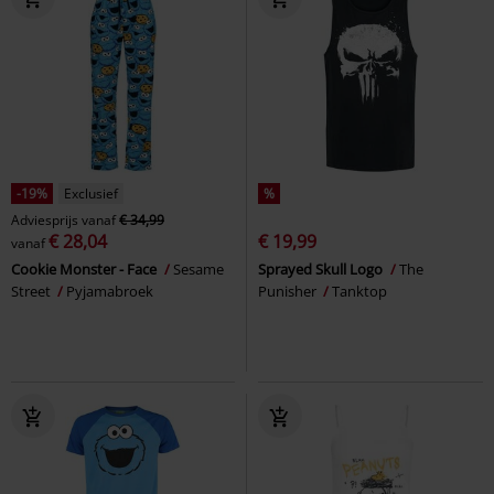
-19%
Exclusief
%
Adviesprijs
vanaf
€ 34,99
€ 28,04
€ 19,99
vanaf
Cookie Monster - Face
Sesame
Sprayed Skull Logo
The
Street
Pyjamabroek
Punisher
Tanktop