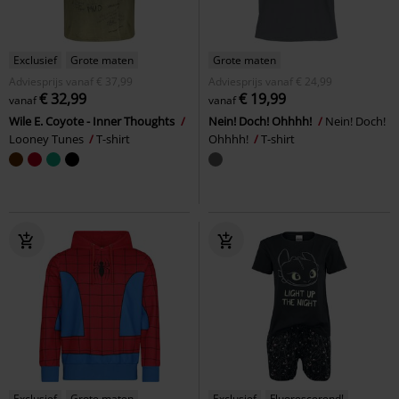
Exclusief
Grote maten
Grote maten
Adviesprijs
vanaf
€ 37,99
Adviesprijs
vanaf
€ 24,99
€ 32,99
€ 19,99
vanaf
vanaf
Wile E. Coyote - Inner Thoughts
Nein! Doch! Ohhhh!
Nein! Doch!
Looney Tunes
T-shirt
Ohhhh!
T-shirt
Exclusief
Grote maten
Exclusief
Fluorescerend!