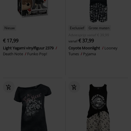
Nieuw
Exclusief
Grote maten
Adviesprijs
vanaf
€ 39,99
€ 17,99
€ 37,99
vanaf
Light Yagami vinylfiguur 2379
Coyote Moonlight
Looney
Death Note
Funko Pop!
Tunes
Pyjama