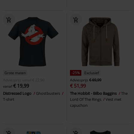
Grote maten
-25%
Exclusief
Adviesprijs
vanaf
€ 22,90
Adviesprijs
€ 69,99
€ 19,99
€ 51,99
vanaf
Distressed Logo
Ghostbusters
The Hobbit - Bilbo Baggins
The
T-shirt
Lord Of The Rings
Vest met
capuchon