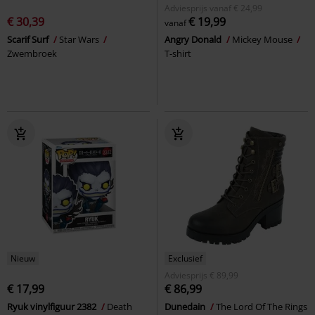
Adviesprijs
vanaf
€ 24,99
€ 30,39
€ 19,99
vanaf
Scarif Surf
Star Wars
Angry Donald
Mickey Mouse
Zwembroek
T-shirt
Nieuw
Exclusief
Adviesprijs
€ 89,99
€ 17,99
€ 86,99
Ryuk vinylfiguur 2382
Death
Dunedain
The Lord Of The Rings