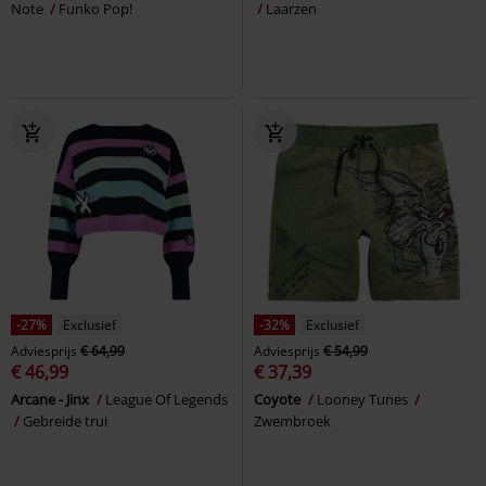
Note
Funko Pop!
Laarzen
-27%
Exclusief
-32%
Exclusief
Adviesprijs
€ 64,99
Adviesprijs
€ 54,99
€ 46,99
€ 37,39
Arcane - Jinx
League Of Legends
Coyote
Looney Tunes
Gebreide trui
Zwembroek