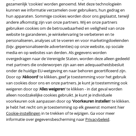
gezamenlijk ‘cookies’ worden genoemd. Met deze technologieën
kunnen we informatie verzamelen over gebruikers, hun gedrag en
Overige acties
hun apparaten. Sommige cookies worden door ons geplaatst, terwijl
andere afkomstig zijn van onze partners. Wij en onze partners
Prijsvragen
gebruiken cookies om de betrouwbaarheid en veiligheid van onze
website te garanderen, je winkelervaring te verbeteren en te
Large Cadeaubonnen
personaliseren, analyses uit te voeren en voor marketingdoeleinden
(bijv. gepersonaliseerde advertenties) op onze website, op sociale
Large Studentenkorting
media en op websites van derden. Als gegevens worden
overgedragen naar de Verenigde Staten, worden deze alleen gedeeld
EMP Backstage Club
met partners die onderworpen zijn aan een adequaatheidsbesluit
onder de huidige EU-wetgeving en naar behoren gecertificeerd zijn.
Door op ‘
Akkoord
’ te klikken, geef je toestemming voor het gebruik
van cookies door ons en onze partners. Je kunt je toestemming ook
weigeren door op ‘
Alles weigeren
’ te klikken - in dat geval worden
Over Large
alleen noodzakelijke cookies gebruikt. Je kunt je individuele
voorkeuren ook aanpassen door op ‘
Voorkeuren instellen
’ te klikken.
Partnerprogramma's
Je hebt het recht om je toestemming op elk gewenst moment hier
Cookie-instellingen
in te trekken of te wijzigen. Ga voor meer
Duurzaamheid
informatie over gegevensbescherming naar
Privacybeleid
.