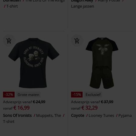
T-shirt
Lange jassen
-32%
Grote maten
-15%
Exclusief
Adviesprijs
vanaf
€ 24,99
Adviesprijs
vanaf
€ 37,99
€ 16,99
€ 32,29
vanaf
vanaf
Sons Of Ironists
Muppets, The
Coyote
Looney Tunes
Pyjama
T-shirt