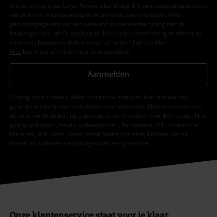
ermee akkoord dat Large Popmerchandising B.V. mijn persoonsgegevens
verwerkt om mij regelmatig te informeren over producten. Mijn
persoonsgegevens worden verwerkt in overeenstemming met de
bepalingen van het
Privacybeleid
. Ik kan mijn toestemming te allen tijde
intrekken, bijvoorbeeld door op de ‘afmelden’-link te klikken.
Hier
kan ik me afmelden voor de nieuwsbrief.
Aanmelden
*Geldig voor 4 weken. Alleen online inwisselbaar. Kan niet worden
gebruikt in combinatie met andere promotiecodes. Na het invoeren van
de code wordt de korting automatisch verrekend in je winkelmandje. Niet
geldig op boeken, media, cadeaubonnen, Rammstein, (Till) Lindemann,
Die Ärzte, Die Toten Hosen, Feine Sahne Fischfilet, Broilers, Böhse
Onkelz en artikelen die bijdragen aan een goed doel.
Onze klantenservice staat voor je klaar