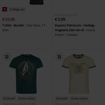
%
3-delige set
Adviesprijs
€ 9,95
€ 53,99
€ 5,99
T-shirt - Bundel
Star Wars
T-
Expecto Patronum - Hedwig -
shirt
Hogwarts (Set van 4)
Harry
Potter
Sokken
Exclusief
Grote maten
Exclusief
Grote maten
Adviesprijs
vanaf
€ 34,99
Adviesprijs
€ 24,99