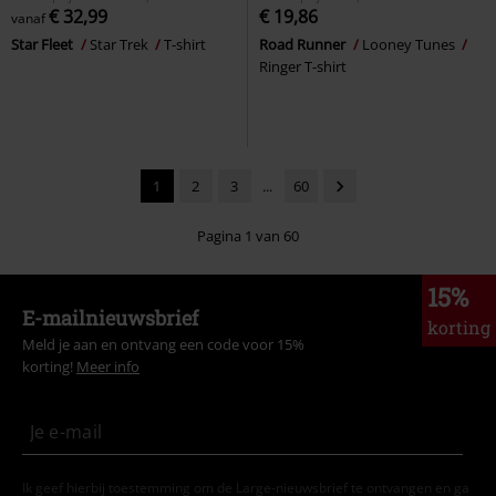
€ 32,99
€ 19,86
vanaf
Star Fleet
Star Trek
T-shirt
Road Runner
Looney Tunes
Ringer T-shirt
1
2
3
...
60
Pagina 1 van 60
15%
E-mailnieuwsbrief
korting
Meld je aan en ontvang een code voor 15%
korting!
Meer info
Ik geef hierbij toestemming om de Large-nieuwsbrief te ontvangen en ga