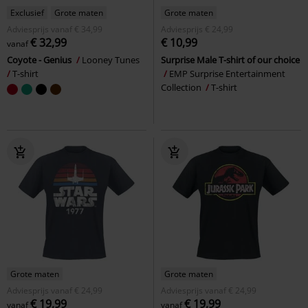
Exclusief
Grote maten
Grote maten
Adviesprijs
vanaf
€ 34,99
Adviesprijs
€ 24,99
€ 32,99
€ 10,99
vanaf
Coyote - Genius
Looney Tunes
Surprise Male T-shirt of our choice
T-shirt
EMP Surprise Entertainment
Collection
T-shirt
Grote maten
Grote maten
Adviesprijs
vanaf
€ 24,99
Adviesprijs
vanaf
€ 24,99
€ 19,99
€ 19,99
vanaf
vanaf