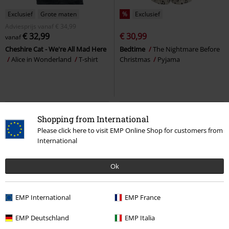
Exclusief
Grote maten
%
Exclusief
Adviesprijs
vanaf
€ 34,99
€ 32,99
€ 30,99
vanaf
Cheshire Cat - We're All Mad Here
Bedtime
The Nightmare Before
Alice in Wonderland
T-shirt
Christmas
Pyjama
Shopping from International
Please click here to visit EMP Online Shop for customers from
International
Ok
EMP International
EMP France
-34%
Exclusief
-34%
EMP Deutschland
EMP Italia
Adviesprijs
vanaf
€ 49,99
Adviesprijs
€ 37,99