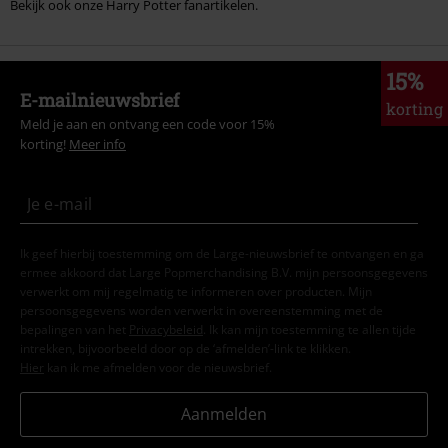
Bekijk ook onze Harry Potter fanartikelen.
15%
E-mailnieuwsbrief
korting
Meld je aan en ontvang een code voor 15%
korting!
Meer info
Ik geef hierbij toestemming om de Large-nieuwsbrief te ontvangen en ga
ermee akkoord dat Large Popmerchandising B.V. mijn persoonsgegevens
verwerkt om mij regelmatig te informeren over producten. Mijn
persoonsgegevens worden verwerkt in overeenstemming met de
bepalingen van het
Privacybeleid
. Ik kan mijn toestemming te allen tijde
intrekken, bijvoorbeeld door op de ‘afmelden’-link te klikken.
Hier
kan ik me afmelden voor de nieuwsbrief.
Aanmelden