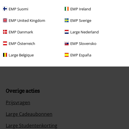
Veelgestelde vragen
EMP Suomi
EMP Ireland
Retourvoorwaarden
EMP United Kingdom
EMP Sverige
Retourneer item
EMP Danmark
Large Nederland
Algemene maat info
EMP Österreich
EMP Slovensko
Annuleer mijn BSC-lidmaatschap
Large Belgique
EMP España
Betaalmethodes
Overige acties
Prijsvragen
Large Cadeaubonnen
Large Studentenkorting