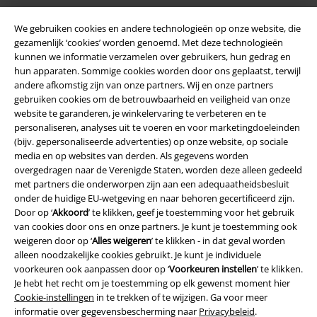
We gebruiken cookies en andere technologieën op onze website, die
gezamenlijk ‘cookies’ worden genoemd. Met deze technologieën
kunnen we informatie verzamelen over gebruikers, hun gedrag en
hun apparaten. Sommige cookies worden door ons geplaatst, terwijl
andere afkomstig zijn van onze partners. Wij en onze partners
gebruiken cookies om de betrouwbaarheid en veiligheid van onze
Legal
website te garanderen, je winkelervaring te verbeteren en te
Algemene Voorwaarden
personaliseren, analyses uit te voeren en voor marketingdoeleinden
(bijv. gepersonaliseerde advertenties) op onze website, op sociale
media en op websites van derden. Als gegevens worden
Bedrijfsgegevens
overgedragen naar de Verenigde Staten, worden deze alleen gedeeld
met partners die onderworpen zijn aan een adequaatheidsbesluit
Privacyverklaring
onder de huidige EU-wetgeving en naar behoren gecertificeerd zijn.
Door op ‘
Akkoord
’ te klikken, geef je toestemming voor het gebruik
Verklaring van conformiteit
van cookies door ons en onze partners. Je kunt je toestemming ook
weigeren door op ‘
Alles weigeren
’ te klikken - in dat geval worden
Informatie over toegankelijkheid
alleen noodzakelijke cookies gebruikt. Je kunt je individuele
voorkeuren ook aanpassen door op ‘
Voorkeuren instellen
’ te klikken.
Je hebt het recht om je toestemming op elk gewenst moment hier
Cookie-instellingen
Cookie-instellingen
in te trekken of te wijzigen. Ga voor meer
informatie over gegevensbescherming naar
Privacybeleid
.