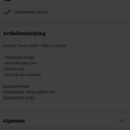
tickets, Rammstein, (Till) Lindemann, Böhse Onkelz, Broilers, Die Ärzte, Die
Toten Hosen, Metality, cadeaubonnen en artikelen met een inbegrepen
Uitstekende service
donatie zijn uitgesloten van de korting.
Artikelbeschrijving
Looney Tunes t-shirt - Wile E. Coyote
- Standaard lengte
- Normale pasvorm
- Ronde hals
- Print op de voorkant
Duurzaamheid:
STANDAARD 100 by OEKO-TEX
20210KO725 AITEX
Algemeen