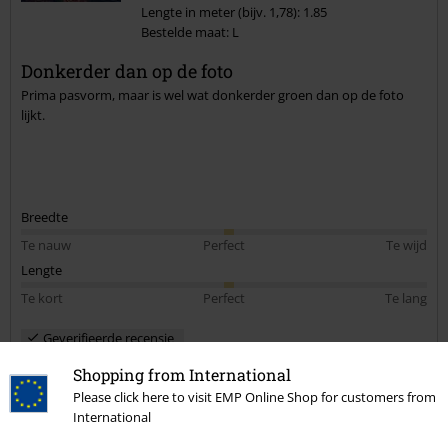
Lengte in meter (bijv. 1,78): 1.85
Bestelde maat: L
Commentaar versturen
Donkerder dan op de foto
Prima pasvorm, maar is wel wat donkerder groen dan op de foto
lijkt.
Breedte
Te nauw
Perfect
Te wijd
Lengte
Te kort
Perfect
Te lang
Geverifieerde recensie
Heeft deze recensie je geholpen?
Shopping from International
Please click here to visit EMP Online Shop for customers from
International