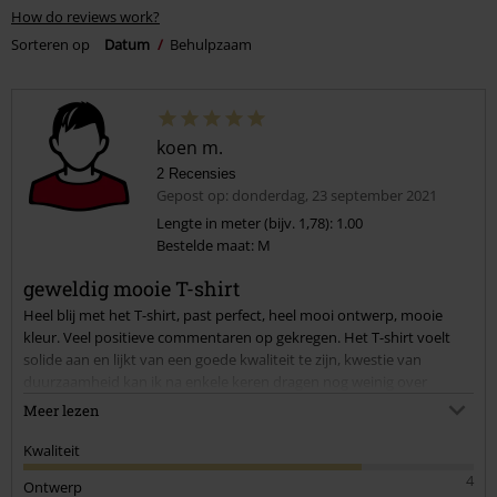
How do reviews work?
Sorteren op
Datum
Behulpzaam
koen m.
2 Recensies
Gepost op: donderdag, 23 september 2021
Lengte in meter (bijv. 1,78): 1.00
Bestelde maat: M
geweldig mooie T-shirt
Heel blij met het T-shirt, past perfect, heel mooi ontwerp, mooie
kleur. Veel positieve commentaren op gekregen. Het T-shirt voelt
solide aan en lijkt van een goede kwaliteit te zijn, kwestie van
duurzaamheid kan ik na enkele keren dragen nog weinig over
zeggen. 1 commentaar dat me wel bijbleef was dat door het design,
Meer lezen
lees, de wangen van de coyote, het lijkt of je de zogenaamde
manb**sten hebt, ik laat het in het midden of dit dan ook werkelijk
Kwaliteit
zo is.
4
Ontwerp