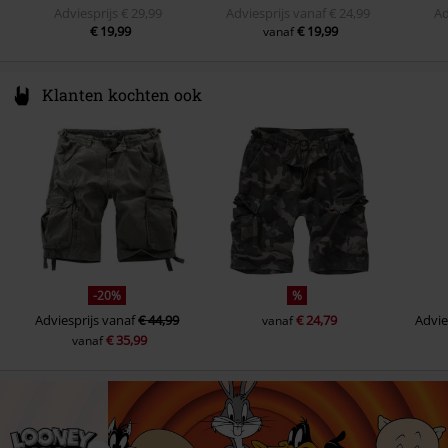
Adviesprijs
€ 29,99
Adviesprijs
vanaf
€ 24,99
Ad
€ 19,99
€ 19,99
vanaf
Klanten kochten ook
-20%
%
Adviesprijs
vanaf
€ 44,99
€ 24,79
Advie
vanaf
€ 35,99
vanaf