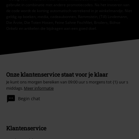
gebruikt in combinatie met andere promotiecodes. Na het invoeren van
de code wordt de korting automatisch verrekend in je winkelmandje. Niet
geldig op boeken, media, cadeaubonnen, Rammstein, (Till) Lindemann,
Die Ärzte, Die Toten Hosen, Feine Sahne Fischfilet, Broilers, Böhse
Onkelz en artikelen die bijdragen aan een goed doel.
Onze klantenservice staat voor je klaar
Je kunt ons morgen bereiken van 09:00 uur s morgens tot {1} uur s
middags.
Meer informatie
Begin chat
Klantenservice