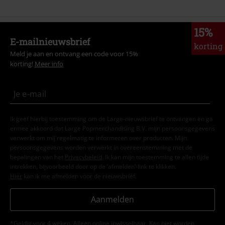
15%
E-mailnieuwsbrief
korting
Meld je aan en ontvang een code voor 15%
korting!
Meer info
Ik geef hierbij toestemming om de Large-nieuwsbrief te ontvangen en ga
ermee akkoord dat Large Popmerchandising B.V. mijn persoonsgegevens
verwerkt om mij regelmatig te informeren over producten. Mijn
persoonsgegevens worden verwerkt in overeenstemming met de
bepalingen van het
Privacybeleid
. Ik kan mijn toestemming te allen tijde
intrekken, bijvoorbeeld door op de ‘afmelden’-link te klikken.
Hier
kan ik me afmelden voor de nieuwsbrief.
Aanmelden
*Geldig voor 4 weken. Alleen online inwisselbaar. Kan niet worden