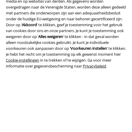
media en op websites van derden. Als gegevens worden
overgedragen naar de Verenigde Staten, worden deze alleen gedeeld
met partners die onderworpen zijn aan een adequaatheidsbesluit
onder de huidige EU-wetgeving en naar behoren gecertificeerd zijn.
Door op ‘
Akkoord
’ te klikken, geef je toestemming voor het gebruik
van cookies door ons en onze partners. Je kunt je toestemming ook
Legal
weigeren door op ‘
Alles weigeren
’ te klikken - in dat geval worden
alleen noodzakelijke cookies gebruikt. Je kunt je individuele
Algemene Voorwaarden
voorkeuren ook aanpassen door op ‘
Voorkeuren instellen
’ te klikken.
Je hebt het recht om je toestemming op elk gewenst moment hier
Cookie-instellingen
in te trekken of te wijzigen. Ga voor meer
Bedrijfsgegevens
informatie over gegevensbescherming naar
Privacybeleid
.
Privacyverklaring
Verklaring van conformiteit
Informatie over toegankelijkheid
Cookie-instellingen
Annuleer bestelling