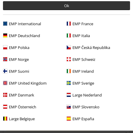
Opmerking
Ok
EMP International
EMP France
Dennis R.
EMP Deutschland
EMP Italia
12 Recensies
Gepost op: woensdag, 3 april 2019
EMP Polska
EMP Česká Republika
Bestelde maat: 4xl
EMP Norge
EMP Schweiz
Cadeau
Commentaar versturen
Eeen presentje voor mijn broer en hij is er bloij mee
EMP Suomi
EMP Ireland
EMP United Kingdom
EMP Sverige
EMP Danmark
Large Nederland
Kwaliteit
EMP Österreich
EMP Slovensko
5
Ontwerp
Large Belgique
EMP España
5
Pasvorm