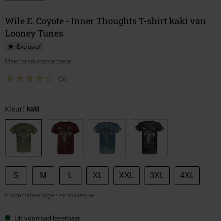
Wile E. Coyote - Inner Thoughts T-shirt kaki van
Looney Tunes
Exclusief
Meer productinformatie
(5)
Kies
Kleur:
kaki
je
maat
S
M
L
XL
XXL
3XL
4XL
Productafmetingen en maattabel
Uit voorraad leverbaar