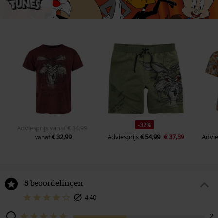
-32%
Adviesprijs
vanaf
€ 34,99
€ 32,99
Adviesprijs
€ 54,99
€ 37,39
Advie
vanaf
5 beoordelingen
4.40
2