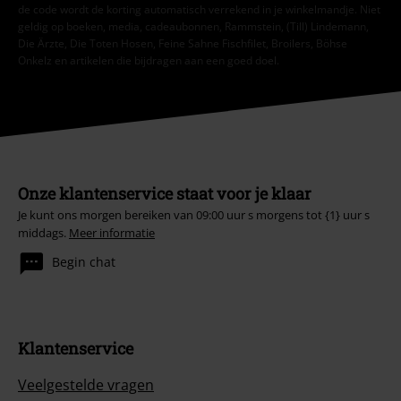
de code wordt de korting automatisch verrekend in je winkelmandje. Niet
geldig op boeken, media, cadeaubonnen, Rammstein, (Till) Lindemann,
Die Ärzte, Die Toten Hosen, Feine Sahne Fischfilet, Broilers, Böhse
Onkelz en artikelen die bijdragen aan een goed doel.
Onze klantenservice staat voor je klaar
Je kunt ons morgen bereiken van 09:00 uur s morgens tot {1} uur s
middags.
Meer informatie
Begin chat
Klantenservice
Veelgestelde vragen