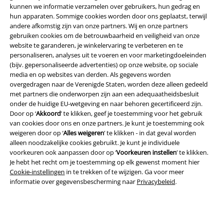
kunnen we informatie verzamelen over gebruikers, hun gedrag en
hun apparaten. Sommige cookies worden door ons geplaatst, terwijl
andere afkomstig zijn van onze partners. Wij en onze partners
gebruiken cookies om de betrouwbaarheid en veiligheid van onze
website te garanderen, je winkelervaring te verbeteren en te
Legal
personaliseren, analyses uit te voeren en voor marketingdoeleinden
(bijv. gepersonaliseerde advertenties) op onze website, op sociale
Algemene Voorwaarden
media en op websites van derden. Als gegevens worden
overgedragen naar de Verenigde Staten, worden deze alleen gedeeld
Bedrijfsgegevens
met partners die onderworpen zijn aan een adequaatheidsbesluit
onder de huidige EU-wetgeving en naar behoren gecertificeerd zijn.
Privacyverklaring
Door op ‘
Akkoord
’ te klikken, geef je toestemming voor het gebruik
van cookies door ons en onze partners. Je kunt je toestemming ook
Verklaring van conformiteit
weigeren door op ‘
Alles weigeren
’ te klikken - in dat geval worden
alleen noodzakelijke cookies gebruikt. Je kunt je individuele
voorkeuren ook aanpassen door op ‘
Voorkeuren instellen
’ te klikken.
Informatie over toegankelijkheid
Je hebt het recht om je toestemming op elk gewenst moment hier
Cookie-instellingen
in te trekken of te wijzigen. Ga voor meer
Cookie-instellingen
informatie over gegevensbescherming naar
Privacybeleid
.
Annuleer bestelling