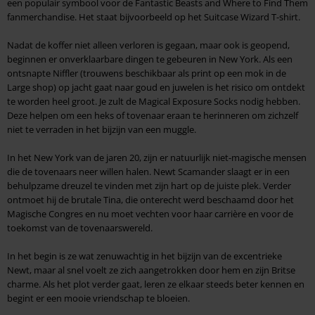
een populair symbool voor de Fantastic Beasts and Where to Find Them
fanmerchandise. Het staat bijvoorbeeld op het Suitcase Wizard T-shirt.
Nadat de koffer niet alleen verloren is gegaan, maar ook is geopend,
beginnen er onverklaarbare dingen te gebeuren in New York. Als een
ontsnapte Niffler (trouwens beschikbaar als print op een mok in de
Large shop) op jacht gaat naar goud en juwelen is het risico om ontdekt
te worden heel groot. Je zult de Magical Exposure Socks nodig hebben.
Deze helpen om een heks of tovenaar eraan te herinneren om zichzelf
niet te verraden in het bijzijn van een muggle.
In het New York van de jaren 20, zijn er natuurlijk niet-magische mensen
die de tovenaars neer willen halen. Newt Scamander slaagt er in een
behulpzame dreuzel te vinden met zijn hart op de juiste plek. Verder
ontmoet hij de brutale Tina, die onterecht werd beschaamd door het
Magische Congres en nu moet vechten voor haar carrière en voor de
toekomst van de tovenaarswereld.
In het begin is ze wat zenuwachtig in het bijzijn van de excentrieke
Newt, maar al snel voelt ze zich aangetrokken door hem en zijn Britse
charme. Als het plot verder gaat, leren ze elkaar steeds beter kennen en
begint er een mooie vriendschap te bloeien.