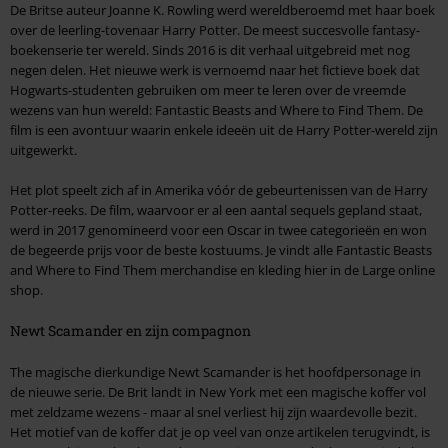
De Britse auteur Joanne K. Rowling werd wereldberoemd met haar boek
over de leerling-tovenaar Harry Potter. De meest succesvolle fantasy-
boekenserie ter wereld. Sinds 2016 is dit verhaal uitgebreid met nog
negen delen. Het nieuwe werk is vernoemd naar het fictieve boek dat
Hogwarts-studenten gebruiken om meer te leren over de vreemde
wezens van hun wereld: Fantastic Beasts and Where to Find Them. De
film is een avontuur waarin enkele ideeën uit de Harry Potter-wereld zijn
uitgewerkt.
Het plot speelt zich af in Amerika vóór de gebeurtenissen van de Harry
Potter-reeks. De film, waarvoor er al een aantal sequels gepland staat,
werd in 2017 genomineerd voor een Oscar in twee categorieën en won
de begeerde prijs voor de beste kostuums. Je vindt alle Fantastic Beasts
and Where to Find Them merchandise en kleding hier in de Large online
shop.
Newt Scamander en zijn compagnon
The magische dierkundige Newt Scamander is het hoofdpersonage in
de nieuwe serie. De Brit landt in New York met een magische koffer vol
met zeldzame wezens - maar al snel verliest hij zijn waardevolle bezit.
Het motief van de koffer dat je op veel van onze artikelen terugvindt, is