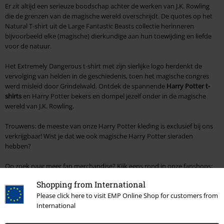
Er zit altijd een serieuze boodschap achter de werken van J.K. Rowling
die de grenzen van de magische wereld overschrijdt. De quotes op het
Natural T-shirt uit de Large Fantastic Beasts collectie herinneren
bijvoorbeeld elke (magische) dierkundige aan hun toewijding en liefde
voor de natuur.
Het Extremely Dangerous t-shirt met zijn sierlijke logo herdenkt de
vervolging van helden in de geschiedenis, toen het magische congres
werd misleid door Grindelwald. Ontdek de spannende
Harry Potter t-
shirts
en Harry Potter bekers en dompel jezelf onder in de magische
wereld van J.K. Rowling.
Trouwens: de meeste van onze Harry Potter kleding is exclusief bij ons
verkrijgbaar! Wist je dat we ook magische Harry Potter sieraden
hebben?
Op zoek naar meer fan merchandise? Kijk eens rond in onze fanshops:
Harry Potter Merchandise
Shopping from International
Please click here to visit EMP Online Shop for customers from
International
Vous vous êtes trompé de langue dans la boutique en ligne belge
?
Harry Potter Les Animaux fantastiques
en français