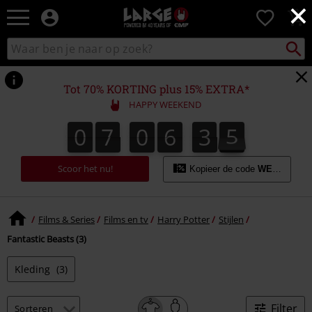
×
Large
0
–
Muziek-,
Packst
Zoek
zoeken
entertainment-,
in
en
catalogus
gaming-
Tot 70% KORTING plus 15% EXTRA*
merch
HAPPY WEEKEND
+
alternatieve
0
7
0
6
3
5
0
7
0
6
3
5
4
6
kleding
Scoor het nu!
Kopieer de code
WEEKEND
Films & Series
Films en tv
Harry Potter
Stijlen
Fantastic Beasts (3)
Kleding
(3)
Filter