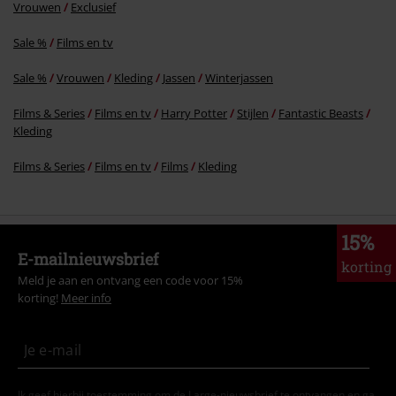
Vrouwen
Exclusief
Sale %
Films en tv
Sale %
Vrouwen
Kleding
Jassen
Winterjassen
Films & Series
Films en tv
Harry Potter
Stijlen
Fantastic Beasts
Kleding
Films & Series
Films en tv
Films
Kleding
15%
E-mailnieuwsbrief
korting
Meld je aan en ontvang een code voor 15%
korting!
Meer info
Ik geef hierbij toestemming om de Large-nieuwsbrief te ontvangen en ga