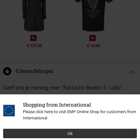
%
%
€ 107,99
€ 14,99
0 beoordelingen
Geef ons je mening over "Fantastic Beasts 3 - Lally".
Schrijf een beoordeling
Shopping from International
Please click here to visit EMP Online Shop for customers from
International
Ok