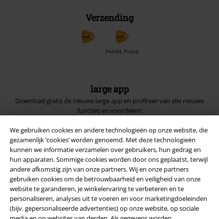
Verzending
PostNL Pickup
large app
Download gratis de nieuwe large app en profiteer van alle nieuwe
functies en voordelen!
We gebruiken cookies en andere technologieën op onze website, die
gezamenlijk ‘cookies’ worden genoemd. Met deze technologieën
kunnen we informatie verzamelen over gebruikers, hun gedrag en
hun apparaten. Sommige cookies worden door ons geplaatst, terwijl
andere afkomstig zijn van onze partners. Wij en onze partners
A Warner Music Group Company
gebruiken cookies om de betrouwbaarheid en veiligheid van onze
website te garanderen, je winkelervaring te verbeteren en te
personaliseren, analyses uit te voeren en voor marketingdoeleinden
(bijv. gepersonaliseerde advertenties) op onze website, op sociale
media en op websites van derden. Als gegevens worden