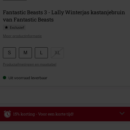
Fantastic Beasts 3 - Lally Winterjas kastanjebruin
van Fantastic Beasts
Exclusief
Meer productinformatie
Kies
S
M
L
XL
je
Productafmetingen en maattabel
maat
Uit voorraad leverbaar
15% korting - Voor een korte tijd!
Code
WEEKEND
Kopieer de code