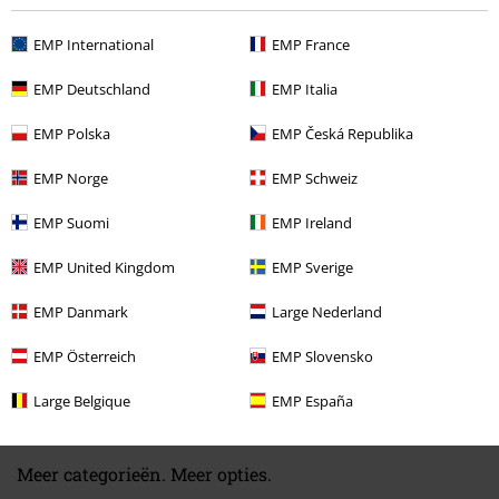
EMP International
EMP France
EMP Deutschland
EMP Italia
EMP Polska
EMP Česká Republika
Laatst bezocht
EMP Norge
EMP Schweiz
EMP Suomi
EMP Ireland
EMP United Kingdom
EMP Sverige
EMP Danmark
Large Nederland
EMP Österreich
EMP Slovensko
Adviesprijs
€ 159,99
€ 53,99
Large Belgique
EMP España
Meer categorieën. Meer opties.