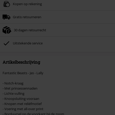
Geldig t/m 09-08-2026
Kopen op rekening
Minimale bestelwaarde € 49.99.
Gratis retourneren
Zodra je de code hebt ingevoerd, wordt de korting automatisch verrekend in
je winkelmandje.
30 dagen retourrecht
Kan niet gecombineerd worden met andere kortingscodes. Boeken, media,
tickets, Rammstein, (Till) Lindemann, Böhse Onkelz, Broilers, Die Ärzte, Die
Toten Hosen, Metality, cadeaubonnen en artikelen met een inbegrepen
Uitstekende service
donatie zijn uitgesloten van de korting.
Artikelbeschrijving
Fantastic Beasts - Jas - Lally
- Notch-kraag
- Met prinsessennaden
- Lichte vulling
- Knoopsluiting vooraan
- Knopen met reliëfmotief
- Voering met all-over print
- Borduursel op de voorkant bij de zoom