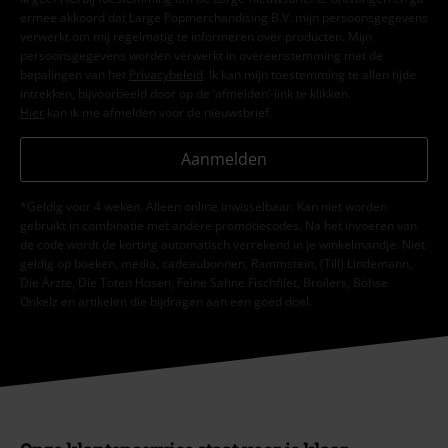
ermee akkoord dat Large Popmerchandising B.V. mijn persoonsgegevens
verwerkt om mij regelmatig te informeren over producten. Mijn
persoonsgegevens worden verwerkt in overeenstemming met de
bepalingen van het
Privacybeleid
. Ik kan mijn toestemming te allen tijde
intrekken, bijvoorbeeld door op de ‘afmelden’-link te klikken.
Hier
kan ik me afmelden voor de nieuwsbrief.
Aanmelden
*Geldig voor 4 weken. Alleen online inwisselbaar. Kan niet worden
gebruikt in combinatie met andere promotiecodes. Na het invoeren van
de code wordt de korting automatisch verrekend in je winkelmandje. Niet
geldig op boeken, media, cadeaubonnen, Rammstein, (Till) Lindemann,
Die Ärzte, Die Toten Hosen, Feine Sahne Fischfilet, Broilers, Böhse
Onkelz en artikelen die bijdragen aan een goed doel.