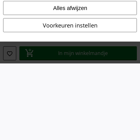
Privacyverklaring
Alles afwijzen
Verklaring van conformiteit
Voorkeuren instellen
Informatie over toegankelijkheid
Cookie-instellingen
In mijn winkelmandje
Annuleer bestelling
Alle prijzen incl.
wettelijke BTW
© 1986-2026 Large Popmerchandising BV
Onze online shops
EMP International