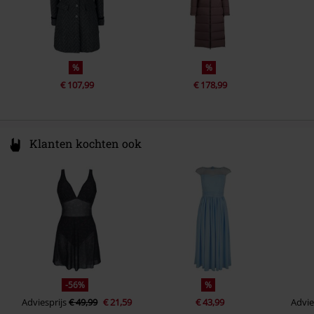
%
%
€ 107,99
€ 178,99
Klanten kochten ook
-56%
%
Adviesprijs
€ 49,99
€ 21,59
€ 43,99
Advie