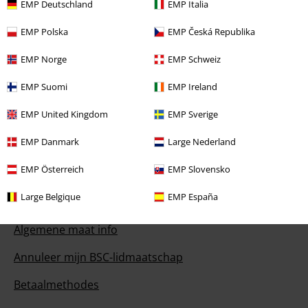
EMP Deutschland
EMP Italia
Onze klantenservice is vandaag bereikbaar tot 17:00 uur.
Meer
informatie
EMP Polska
EMP Česká Republika
Begin chat
EMP Norge
EMP Schweiz
EMP Suomi
EMP Ireland
EMP United Kingdom
EMP Sverige
Klantenservice
EMP Danmark
Large Nederland
Veelgestelde vragen
EMP Österreich
EMP Slovensko
Retourvoorwaarden
Large Belgique
EMP España
Retourneer item
Algemene maat info
Annuleer mijn BSC-lidmaatschap
Betaalmethodes