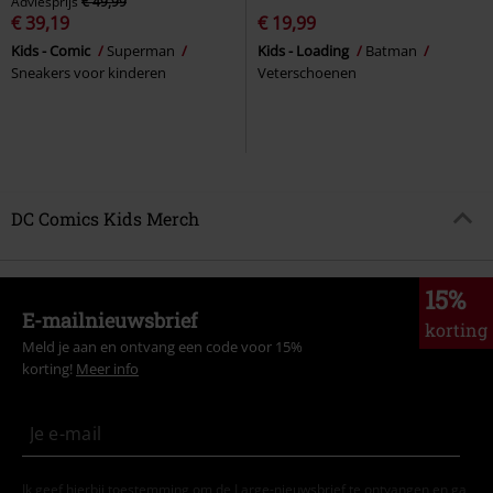
Adviesprijs
€ 49,99
€ 39,19
€ 19,99
Kids - Comic
Superman
Kids - Loading
Batman
Sneakers voor kinderen
Veterschoenen
DC Comics Kids Merch
15%
E-mailnieuwsbrief
korting
Meld je aan en ontvang een code voor 15%
korting!
Meer info
Ik geef hierbij toestemming om de Large-nieuwsbrief te ontvangen en ga