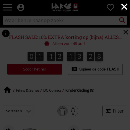
×
Large
0
–
Muziek-,
Packst
Zoek
zoeken
entertainment-,
in
en
catalogus
gaming-
FLASH SALE: 10% EXTRA korting op (bijna) ALLES!*
merch
Alleen voor 48 uur!
+
alternatieve
0
1
1
3
1
3
2
8
8
0
1
1
3
1
3
2
7
7
3
9
kleding
Scoor het nu!
Kopieer de code
FLASH
Films & Series
DC Comics
Kinderkleding (8)
Filter