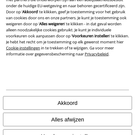
Privacyverklaring
onder de huidige EU-wetgeving en naar behoren gecertificeerd zijn.
Door op ‘
Akkoord
’ te klikken, geef je toestemming voor het gebruik
Verklaring van conformiteit
van cookies door ons en onze partners. Je kunt je toestemming ook
weigeren door op ‘
Alles weigeren
’ te klikken - in dat geval worden
alleen noodzakelijke cookies gebruikt. Je kunt je individuele
Informatie over toegankelijkheid
voorkeuren ook aanpassen door op ‘
Voorkeuren instellen
’ te klikken.
Je hebt het recht om je toestemming op elk gewenst moment hier
Cookie-instellingen
Cookie-instellingen
in te trekken of te wijzigen. Ga voor meer
informatie over gegevensbescherming naar
Privacybeleid
.
Annuleer bestelling
Alle prijzen incl.
wettelijke BTW
© 1986-2026 Large Popmerchandising BV
Akkoord
Onze online shops
Alles afwijzen
EMP International