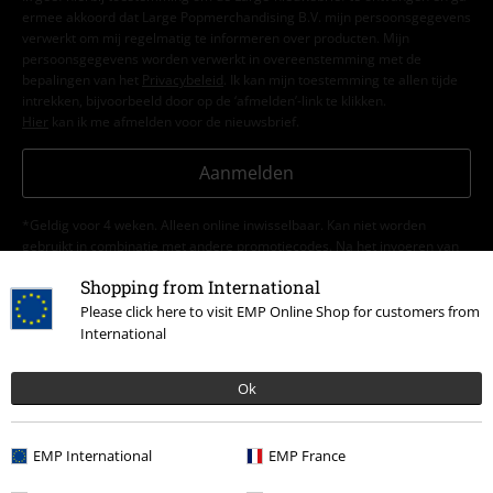
ermee akkoord dat Large Popmerchandising B.V. mijn persoonsgegevens
verwerkt om mij regelmatig te informeren over producten. Mijn
persoonsgegevens worden verwerkt in overeenstemming met de
bepalingen van het
Privacybeleid
. Ik kan mijn toestemming te allen tijde
intrekken, bijvoorbeeld door op de ‘afmelden’-link te klikken.
Hier
kan ik me afmelden voor de nieuwsbrief.
Aanmelden
*Geldig voor 4 weken. Alleen online inwisselbaar. Kan niet worden
gebruikt in combinatie met andere promotiecodes. Na het invoeren van
de code wordt de korting automatisch verrekend in je winkelmandje. Niet
Shopping from International
geldig op boeken, media, cadeaubonnen, Rammstein, (Till) Lindemann,
Die Ärzte, Die Toten Hosen, Feine Sahne Fischfilet, Broilers, Böhse
Please click here to visit EMP Online Shop for customers from
Onkelz en artikelen die bijdragen aan een goed doel.
International
Ok
EMP International
EMP France
Onze klantenservice staat voor je klaar