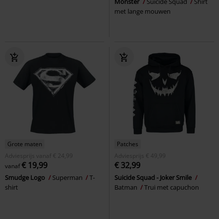
Monster
Suicide Squad
Shirt
met lange mouwen
Grote maten
Patches
Adviesprijs
vanaf
€ 24,99
Adviesprijs
€ 49,99
€ 19,99
€ 32,99
vanaf
Smudge Logo
Superman
T-
Suicide Squad - Joker Smile
shirt
Batman
Trui met capuchon