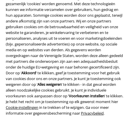
gezamenlijk ‘cookies’ worden genoemd. Met deze technologieën
kunnen we informatie verzamelen over gebruikers, hun gedrag en
Aanmelden
hun apparaten. Sommige cookies worden door ons geplaatst, terwijl
andere afkomstig zijn van onze partners. Wij en onze partners
*Geldig voor 4 weken. Alleen online inwisselbaar. Kan niet worden
gebruiken cookies om de betrouwbaarheid en veiligheid van onze
gebruikt in combinatie met andere promotiecodes. Na het invoeren van
website te garanderen, je winkelervaring te verbeteren en te
de code wordt de korting automatisch verrekend in je winkelmandje. Niet
personaliseren, analyses uit te voeren en voor marketingdoeleinden
geldig op boeken, media, cadeaubonnen, Rammstein, (Till) Lindemann,
(bijv. gepersonaliseerde advertenties) op onze website, op sociale
Die Ärzte, Die Toten Hosen, Feine Sahne Fischfilet, Broilers, Böhse
media en op websites van derden. Als gegevens worden
Onkelz en artikelen die bijdragen aan een goed doel.
overgedragen naar de Verenigde Staten, worden deze alleen gedeeld
met partners die onderworpen zijn aan een adequaatheidsbesluit
onder de huidige EU-wetgeving en naar behoren gecertificeerd zijn.
Door op ‘
Akkoord
’ te klikken, geef je toestemming voor het gebruik
van cookies door ons en onze partners. Je kunt je toestemming ook
weigeren door op ‘
Alles weigeren
’ te klikken - in dat geval worden
alleen noodzakelijke cookies gebruikt. Je kunt je individuele
Onze klantenservice staat voor je klaar
voorkeuren ook aanpassen door op ‘
Voorkeuren instellen
’ te klikken.
Je hebt het recht om je toestemming op elk gewenst moment hier
Je kunt ons morgen bereiken van 09:00 uur s morgens tot {1} uur s
Cookie-instellingen
in te trekken of te wijzigen. Ga voor meer
middags.
Meer informatie
informatie over gegevensbescherming naar
Privacybeleid
.
Begin chat