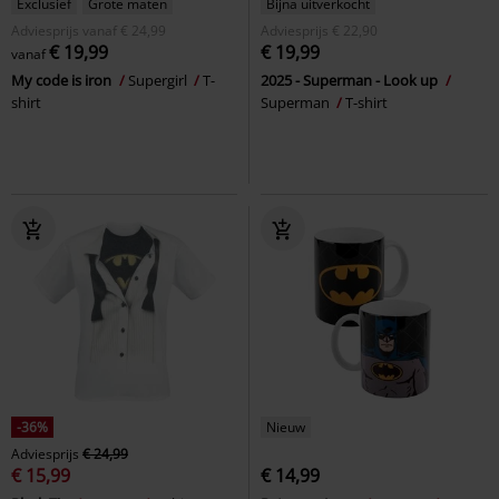
Exclusief
Grote maten
Bijna uitverkocht
Adviesprijs
vanaf
€ 24,99
Adviesprijs
€ 22,90
€ 19,99
€ 19,99
vanaf
My code is iron
Supergirl
T-
2025 - Superman - Look up
shirt
Superman
T-shirt
-36%
Nieuw
Adviesprijs
€ 24,99
€ 15,99
€ 14,99