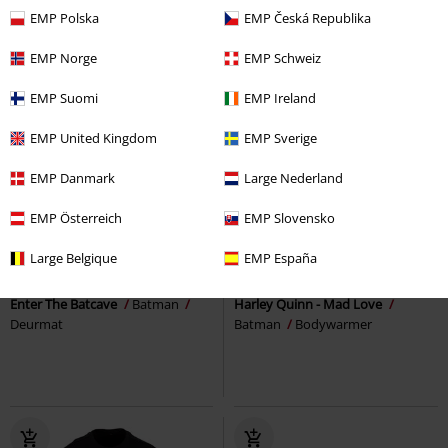
EMP Polska
EMP Česká Republika
EMP Norge
EMP Schweiz
EMP Suomi
EMP Ireland
EMP United Kingdom
EMP Sverige
EMP Danmark
Large Nederland
EMP Österreich
EMP Slovensko
-26%
Exclusief
Large Belgique
EMP España
Adviesprijs
€ 59,99
€ 14,99
€ 43,99
Enter The Batcave
Batman
Harley Quinn - Mad Love
Deurmat
Batman
Bodywarmer