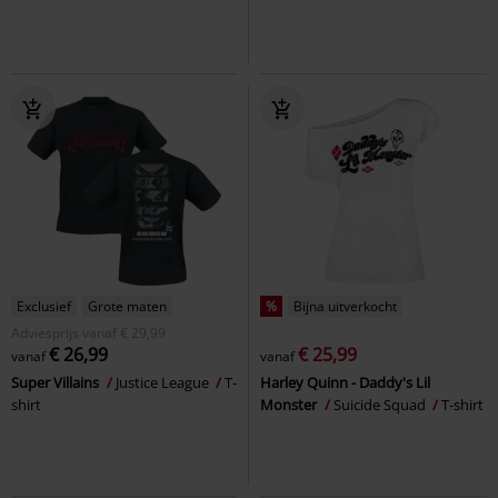
Exclusief
Grote maten
%
Bijna uitverkocht
Adviesprijs
vanaf
€ 29,99
€ 26,99
€ 25,99
vanaf
vanaf
Super Villains
Justice League
T-
Harley Quinn - Daddy's Lil
shirt
Monster
Suicide Squad
T-shirt