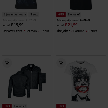
Bijna uitverkocht
Nieuw
-28%
Exclusief
Adviesprijs
vanaf
€ 22,99
Adviesprijs
vanaf
€ 29,99
€ 19,99
€ 21,59
vanaf
vanaf
Darkest Fears
Batman
T-shirt
The Joker
Batman
T-shirt
-36%
Exclusief
-36%