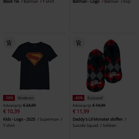
Black Tie
Batman
T-shirt
Batman - Logo
Batman
Kop
-58%
Kinderen
-40%
Exclusief
Adviesprijs
€ 24,99
Adviesprijs
€ 19,99
€ 10,39
€ 11,99
Kids - Logo - 2025
Superman
Daddy's Lil Monster sloffen
T-shirt
Suicide Squad
Sokken