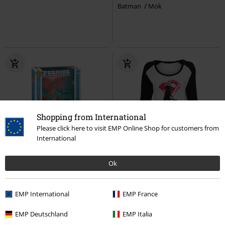
Batman
Mok
Shopping from International
Please click here to visit EMP Online Shop for customers from
International
-25%
Bijna uitverkocht
Exclusief
Ok
€ 26,99
Adviesprijs
€ 29,99
€ 19,99
€ 26,99
Super Girl Supergirl (Pop! Comic
She's not a sidekick
Supergirl
EMP International
EMP France
Covers) vinylfiguur 24
Super Girl
Shirt met lange mouwen
Funko Pop!
EMP Deutschland
EMP Italia