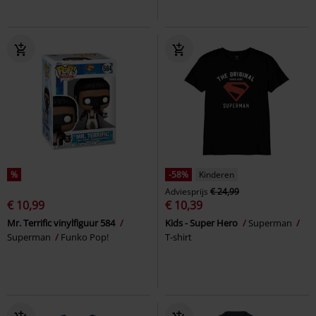
%
-58%
Kinderen
Adviesprijs
€ 24,99
€ 10,99
€ 10,39
Mr. Terrific vinylfiguur 584
Kids - Super Hero
Superman
Superman
Funko Pop!
T-shirt