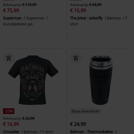
Adviesprijs
€ 119,99
Adviesprijs
€ 24,99
€ 75,99
€ 15,99
Superman
Superman
The Joker - Jokerfly
Batman
T-
Kunstlederen jas
shirt
-25%
Bijna uitverkocht
Adviesprijs
€ 22,90
€ 16,99
€ 24,99
Crusader
Batman
T-shirt
Batman - Thermosbeker