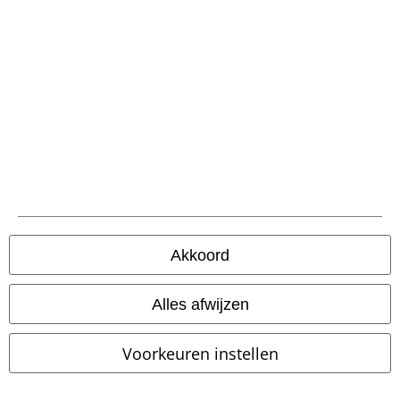
Klantenservice
Veelgestelde vragen
Retourvoorwaarden
Retourneer item
Algemene maat info
Annuleer mijn BSC-lidmaatschap
Akkoord
Betaalmethodes
Alles afwijzen
Overige acties
Voorkeuren instellen
Prijsvragen