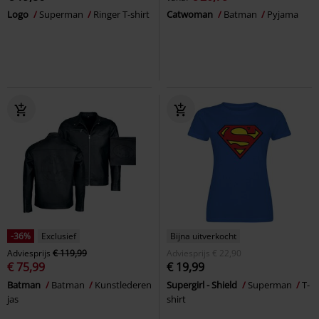
Logo
Superman
Ringer T-shirt
Catwoman
Batman
Pyjama
-36%
Exclusief
Bijna uitverkocht
Adviesprijs
€ 119,99
Adviesprijs
€ 22,90
€ 75,99
€ 19,99
Batman
Batman
Kunstlederen
Supergirl - Shield
Superman
T-
jas
shirt