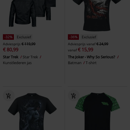
-32%
Exclusief
-36%
Exclusief
Adviesprijs
€ 119,99
Adviesprijs
vanaf
€ 24,99
€ 80,99
€ 15,99
vanaf
Star Trek
Star Trek
The Joker - Why So Serious?
Kunstlederen jas
Batman
T-shirt