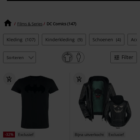
Films & Series
DC Comics (147)
Kleding
(107)
Kinderkleding
(9)
Schoenen
(4)
Acc
Filter
-32%
Exclusief
Bijna uitverkocht
Exclusief