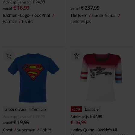
Adviesprijs
vanaf
€ 24,99
€ 16,99
€ 237,99
vanaf
vanaf
Batman - Logo- Flock Print
The Joker
Suicide Squad
Batman
T-shirt
Lederen jas
Grote maten
Premium
-55%
Exclusief
Adviesprijs
vanaf
€ 29,99
Adviesprijs
€ 37,99
€ 19,99
€ 16,99
vanaf
Crest
Superman
T-shirt
Harley Quinn - Daddy's Lil