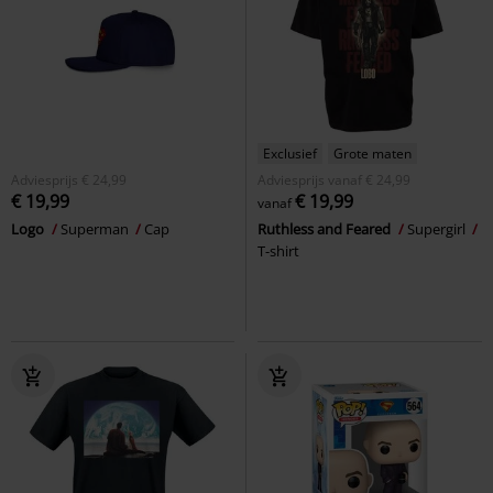
Exclusief
Grote maten
Adviesprijs
€ 24,99
Adviesprijs
vanaf
€ 24,99
€ 19,99
€ 19,99
vanaf
Logo
Superman
Cap
Ruthless and Feared
Supergirl
T-shirt