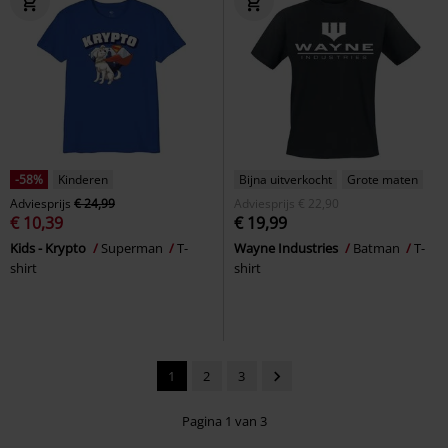
-58%
Kinderen
Bijna uitverkocht
Grote maten
Adviesprijs
€ 24,99
Adviesprijs
€ 22,90
€ 10,39
€ 19,99
Kids - Krypto
Superman
T-
Wayne Industries
Batman
T-
shirt
shirt
1
2
3
Pagina 1 van 3