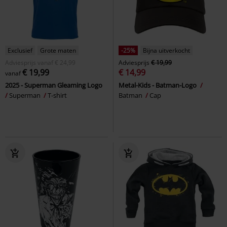
Exclusief
Grote maten
-25%
Bijna uitverkocht
Adviesprijs
vanaf
€ 24,99
Adviesprijs
€ 19,99
€ 19,99
€ 14,99
vanaf
2025 - Superman Gleaming Logo
Metal-Kids - Batman-Logo
Superman
T-shirt
Batman
Cap