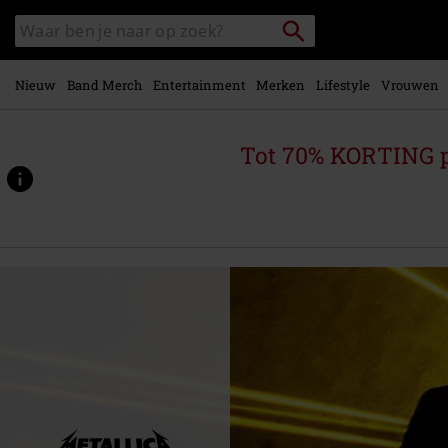
Overslaan
Packstation
Zoek
naar
zoeken
in
hoofdinhoud
catalogus
Nieuw
Band Merch
Entertainment
Merken
Lifestyle
Vrouwen
Tot 70% KORTING 