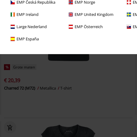
EMP Česká Republika
EMP Norge
EM
EMP Ireland
EMP United Kingdom
EM
Large Nederland
EMP Österreich
EM
EMP España
%
Grote maten
€ 20,39
Charred 72 (M72)
Metallica
T-shirt