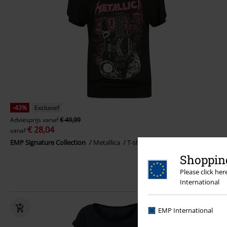
-43%
Exclusief
Adviesprijs
vanaf
€ 49,99
€ 28,04
vanaf
EMP Signature Collection
Metallica
T-shirt
Shopping
Please click he
International
EMP International