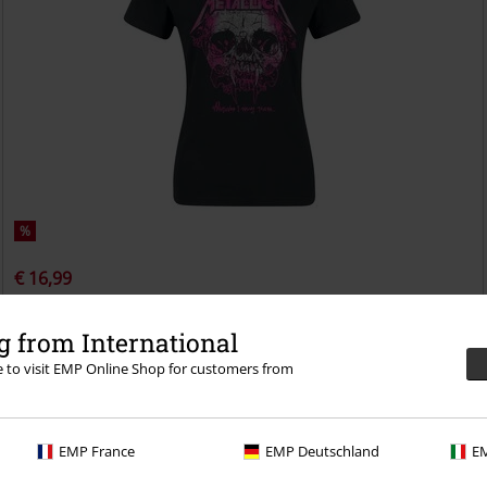
%
€ 16,99
Wherever I May Roam
Metallica
T-shirt
 from International
re to visit EMP Online Shop for customers from
EMP France
EMP Deutschland
EM