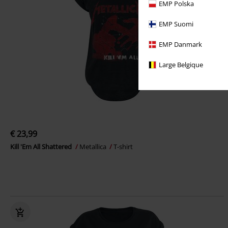
EMP Polska
EMP Suomi
EMP Danmark
Large Belgique
€ 23,99
Kill 'Em All Shattered
Metallica
T-shirt