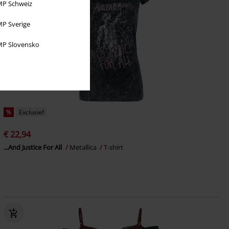
P Schweiz
P Sverige
P Slovensko
%
Exclusief
€ 22,94
...And Justice For All
Metallica
T-shirt