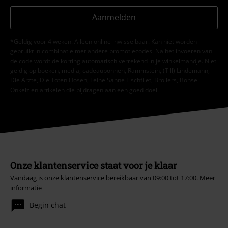
Aanmelden
*Geldig voor 4 weken. Alleen online inwisselbaar. Kan niet worden
gebruikt in combinatie met andere promotiecodes. Na het invoeren van
de code wordt de korting automatisch verrekend in je winkelmandje. Niet
geldig op boeken, media, cadeaubonnen, Rammstein, (Till) Lindemann,
Die Ärzte, Die Toten Hosen, Feine Sahne Fischfilet, Broilers, Böhse
Onkelz en artikelen die bijdragen aan een goed doel.
Onze klantenservice staat voor je klaar
Vandaag is onze klantenservice bereikbaar van 09:00 tot 17:00.
Meer
informatie
Begin chat