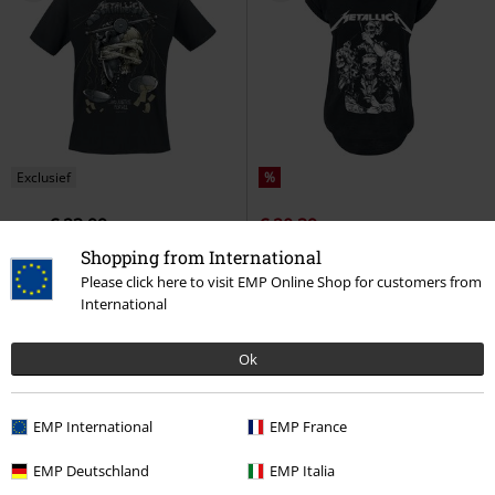
Exclusief
%
€ 23,99
€ 20,39
vanaf
LP Justice
Metallica
T-shirt
S&M2 Skull Tux
Metallica
T-
Shopping from International
shirt
Please click here to visit EMP Online Shop for customers from
International
Ok
EMP International
EMP France
EMP Deutschland
EMP Italia