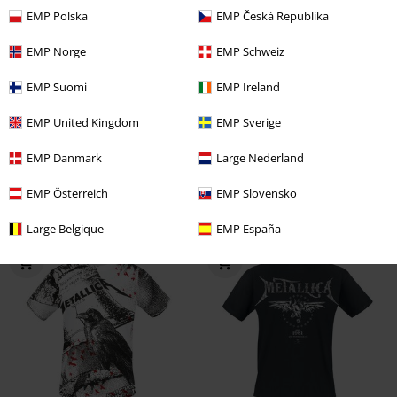
EMP Polska
EMP Česká Republika
EMP Norge
EMP Schweiz
%
Grote maten
Grote maten
EMP Suomi
EMP Ireland
€ 16,99
€ 32,99
vanaf
vanaf
EMP United Kingdom
EMP Sverige
Raining Light
Metallica
T-shirt
Amplified Collection - Inverted
EMP Danmark
Large Nederland
Black Album
Metallica
T-shirt
EMP Österreich
EMP Slovensko
Large Belgique
EMP España