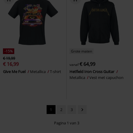
-15%
Grote maten
€ 19,99
€ 16,99
€ 64,99
vanaf
Give Me Fuel
Metallica
T-shirt
Hetfield Iron Cross Guitar
Metallica
Vest met capuchon
1
2
3
Pagina 1 van 3