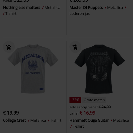
vanaf
Nothing else matters
Metallica
Master Of Puppets
Metallica
T-shirt
Lederen jas
-32%
Grote maten
Adviesprijs
vanaf
€ 24,99
€ 19,99
€ 16,99
vanaf
College Crest
Metallica
T-shirt
Hammett Ouija Guitar
Metallica
T-shirt