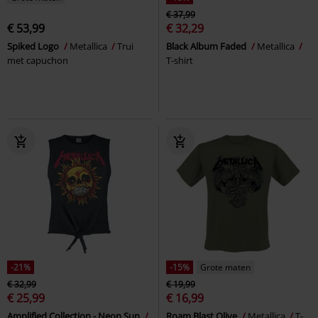
€ 37,99
€ 53,99
€ 32,29
Spiked Logo
Metallica
Trui
Black Album Faded
Metallica
met capuchon
T-shirt
-21%
-15%
Grote maten
€ 32,99
€ 19,99
€ 25,99
€ 16,99
Amplified Collection - Neon Sun
Roam Blast Olive
Metallica
T-