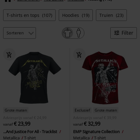
T-shirts en tops
(107)
Hoodies
(19)
Truien
(23)
Filter
Grote maten
Exclusief
Grote maten
Adviesprijs
vanaf
€ 24,99
Adviesprijs
vanaf
€ 39,99
€ 23,99
€ 32,99
vanaf
vanaf
...And Justice For All - Tracklist
EMP Signature Collection
Metallica
T-shirt
Metallica
T-shirt