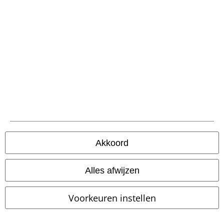
Word lid van onze online community!
Betaalmethodes
Akkoord
Alles afwijzen
Verzending
Voorkeuren instellen
PostNL Pickup