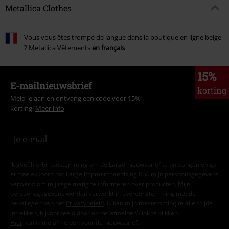
Metallica Clothes
Vous vous êtes trompé de langue dans la boutique en ligne belge
?
Metallica Vêtements
en français
15%
E-mailnieuwsbrief
korting
Meld je aan en ontvang een code voor 15%
korting!
Meer info
Ik geef hierbij toestemming om de Large-nieuwsbrief te ontvangen en ga
ermee akkoord dat Large Popmerchandising B.V. mijn persoonsgegevens
verwerkt om mij regelmatig te informeren over producten. Mijn
persoonsgegevens worden verwerkt in overeenstemming met de
bepalingen van het
Privacybeleid
. Ik kan mijn toestemming te allen tijde
intrekken, bijvoorbeeld door op de ‘afmelden’-link te klikken.
Hier
kan ik me afmelden voor de nieuwsbrief.