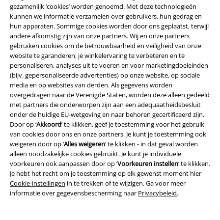
gezamenlijk ‘cookies’ worden genoemd. Met deze technologieën
Large Cadeaubonnen
kunnen we informatie verzamelen over gebruikers, hun gedrag en
hun apparaten. Sommige cookies worden door ons geplaatst, terwijl
Large Studentenkorting
andere afkomstig zijn van onze partners. Wij en onze partners
gebruiken cookies om de betrouwbaarheid en veiligheid van onze
EMP Backstage Club
website te garanderen, je winkelervaring te verbeteren en te
personaliseren, analyses uit te voeren en voor marketingdoeleinden
(bijv. gepersonaliseerde advertenties) op onze website, op sociale
media en op websites van derden. Als gegevens worden
Over Large
overgedragen naar de Verenigde Staten, worden deze alleen gedeeld
met partners die onderworpen zijn aan een adequaatheidsbesluit
Partnerprogramma's
onder de huidige EU-wetgeving en naar behoren gecertificeerd zijn.
Door op ‘
Akkoord
’ te klikken, geef je toestemming voor het gebruik
Duurzaamheid
van cookies door ons en onze partners. Je kunt je toestemming ook
weigeren door op ‘
Alles weigeren
’ te klikken - in dat geval worden
alleen noodzakelijke cookies gebruikt. Je kunt je individuele
voorkeuren ook aanpassen door op ‘
Voorkeuren instellen
’ te klikken.
Je hebt het recht om je toestemming op elk gewenst moment hier
Cookie-instellingen
in te trekken of te wijzigen. Ga voor meer
informatie over gegevensbescherming naar
Privacybeleid
.